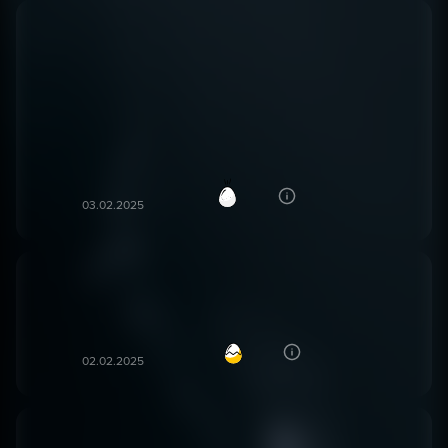
Johnny deep in kızının oynaması filmi biraz çekti
ama pişman oldum izlediğime. Görsel efekt ses
oyunculuk iyi ama hikaye çok zayıf kalmış. Klasik bi
korku filmi. Vampirli hikayeden çok iblisli bi hikaye
olmuş. Korku filmi kategorisinde olan bi filmi bi ara
kahkaha atarak izlemeye başladık
Esra G***
50
EG
03.02.2025
Türün çok aşığı olmasam da izlerken sıkılmadım
filmin çoğunda gerilimi yüksek tutmayı başarmışlar.
Kerem Ç***
76
KÇ
02.02.2025
Biraz karanlıktı ama güzel .