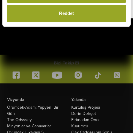
Son Gün
31 Aralık 2026
Reddet
Bizi Takip Et
Vizyonda
Yakında
Örümcek-Adam: Yepyeni Bir
Kurtuluş Projesi
Gün
Derin Dehşet
The Odyssey
Fırtınadan Önce
Minyonlar ve Canavarlar
Kuyumcu
Oyuncak Hikayesi 5
Oak Caddesi'nin Sonu