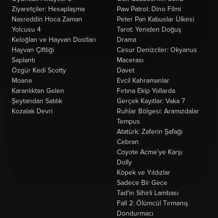
Ziyaretçiler: Hesaplaşma
Paw Patrol: Dino Filmi
Nasreddin Hoca Zaman
Peter Pan Kabuslar Ülkesi
Yolcusu 4
Tarot: Yeniden Doğuş
Keloğlan ve Hayvan Dostları
Drama
Hayvan Çiftliği
Cesur Denizciler: Okyanus
Saplantı
Macerası
Özgür Kedi Scotty
Davet
Moana
Evcil Kahramanlar
Karanlıktan Gelen
Fırtına Ekip Yollarda
Şeytandan Satılık
Gerçek Kayıtlar: Vaka 7
Kozalak Devri
Ruhlar Bölgesi: Aramızdalar
Tempus
Atatürk: Zaferin Şafağı
Cebran
Coyote Acme'ye Karşı
Dolly
Köpek ve Yıldızlar
Sadece Bir Gece
Tad'in Sihirli Lambası
Fall 2: Ölümcül Tırmanış
Dondurmacı