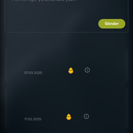
Gönder
beğendim.
Çagdas A***
91
ÇA
07.03.2025
Eski versiyonuna göre çok güzel ve sinematografi
açısından harika bir film
Hasan T***
86
HT
17.02.2025