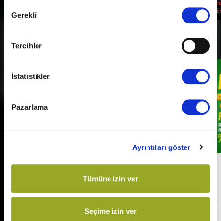
Onay
Gerekli
Seçimi
Kampanyalar
Tümü
Tercihler
İstatistikler
Pazarlama
Ayrıntıları göster
Her Pazartesi Halk Günü!
Tümüne izin ver
Detaylı Bilgi
Seçime izin ver