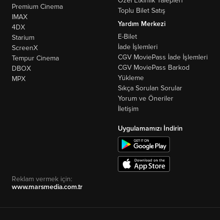
Özel Etkinlik Talepleri
Premium Cinema
Toplu Bilet Satış
IMAX
Yardım Merkezi
4DX
E-Bilet
Starium
İade İşlemleri
ScreenX
CGV MoviePass İade İşlemleri
Tempur Cinema
CGV MoviePass Barkod
DBOX
Yükleme
MPX
Sıkça Sorulan Sorular
Yorum ve Öneriler
İletişim
Uygulamamızı İndirin
Reklam vermek için:
www.marsmedia.com.tr