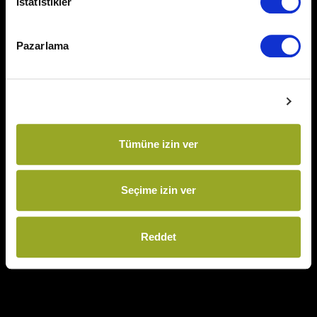
İstatistikler
Beni Hatırla
Şifremi Unuttum
Pazarlama
Ayrıntıları göster
Giriş Yap
Tümüne izin ver
Seçime izin ver
Reddet