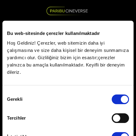
Bu web-sitesinde çerezler kullanılmaktadır
CGV Cinema Club'a Hoş Geldiniz
Hoş Geldiniz! Çerezler, web sitemizin daha iyi
çalışmasına ve size daha kişisel bir deneyim sunmamıza
Giriş Yap
Üye Ol
yardımcı olur. Gizliliğiniz bizim için esastır;çerezler
yalnızca bu amaçla kullanılmaktadır. Keyifli bir deneyim
Üye Girişi
dileriz.
Cep Telefonu / E-Posta *
Onay
Gerekli
Seçimi
Tercihler
Şifre *