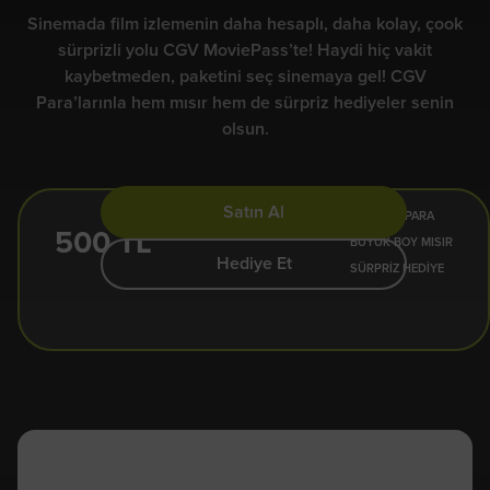
Sinemada film izlemenin daha hesaplı, daha kolay, çook
sürprizli yolu CGV MoviePass’te! Haydi hiç vakit
kaybetmeden, paketini seç sinemaya gel! CGV
Para’larınla hem mısır hem de sürpriz hediyeler senin
olsun.
Satın Al
500 CGV PARA
500 TL
BÜYÜK BOY MISIR
Hediye Et
SÜRPRİZ HEDİYE