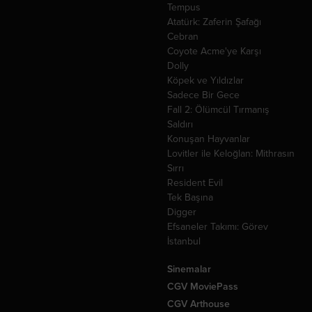
Tempus
Atatürk: Zaferin Şafağı
Cebran
Coyote Acme'ye Karşı
Dolly
Köpek ve Yıldızlar
Sadece Bir Gece
Fall 2: Ölümcül Tırmanış
Saldırı
Konuşan Hayvanlar
Lovitler ile Keloğlan: Mithrasın
Sırrı
Resident Evil
Tek Başına
Digger
Efsaneler Takımı: Görev
İstanbul
Sinemalar
CGV MoviePass
CGV Arthouse