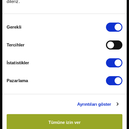
dileriz.
Bu salon hangi
Bu salonda hangi
Onay
sinemalarda var?
filmler var?
Gerekli
Seçimi
Tercihler
Taahhüt Metni
İstatistikler
Mars Entertainment Group AŞ’nin (MARS) sinema filmi gösterim
Pazarlama
hizmetleri pazarındaki hâkim durumunu, dağıtımını kendisinin
gerçekleştirdiği filmler lehine vizyon programı oluşturarak
kötüye kullanmak suretiyle 4054 sayılı Kanun’un 6. maddesini
ihlal ettiği iddiası kapsamında MARS hakkında yürütülen
Ayrıntıları göster
soruşturma taahhüt usulü ile sonuçlanmıştır.
Tümüne izin ver
Taahhüt metni için buraya tıklayabilirsiniz