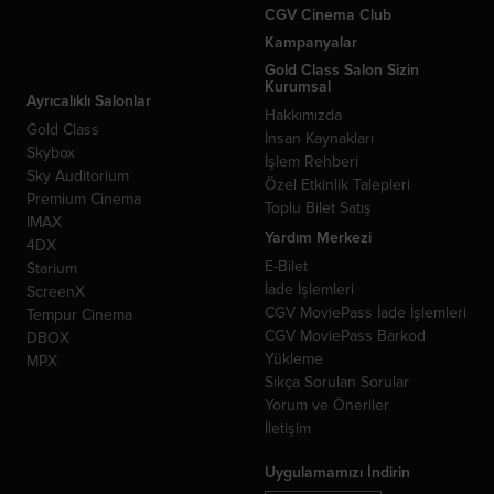
CGV Cinema Club
Kampanyalar
Gold Class Salon Sizin
Kurumsal
Ayrıcalıklı Salonlar
Hakkımızda
Gold Class
İnsan Kaynakları
Skybox
İşlem Rehberi
Sky Auditorium
Özel Etkinlik Talepleri
Premium Cinema
Toplu Bilet Satış
IMAX
Yardım Merkezi
4DX
E-Bilet
Starium
İade İşlemleri
ScreenX
CGV MoviePass İade İşlemleri
Tempur Cinema
CGV MoviePass Barkod
DBOX
Yükleme
MPX
Sıkça Sorulan Sorular
Yorum ve Öneriler
İletişim
Uygulamamızı İndirin