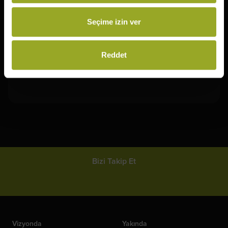
Seçime izin ver
Mobil
Uygulamamızı
Reddet
Keşfedin!
Bizi Takip Et
Vizyonda
Yakında