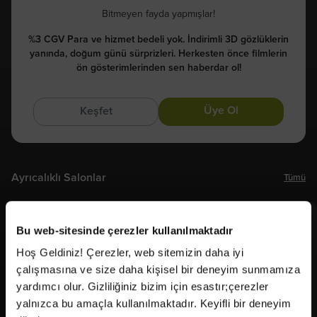
Bitmeyen fayda yapmışlar!
%3 CGV Para ve hizmet bedeli yok. İndirimli 3D gözlüklerin
yanında, doğum günü sürprizleri. Herkesten önce filmlerin
ön gösterimlerinden sen haberdar ol!
Üye Ol
Keşfet
Ayrıcalıklı Salonlar
Tümü
Bugüne Dek Yaratılmış “Gerçeğe En Yakın” Sinema
Bu web-sitesinde çerezler kullanılmaktadır
Teknolojisi!
Hoş Geldiniz! Çerezler, web sitemizin daha iyi
çalışmasına ve size daha kişisel bir deneyim sunmamıza
yardımcı olur. Gizliliğiniz bizim için esastır;çerezler
İncele
yalnızca bu amaçla kullanılmaktadır. Keyifli bir deneyim