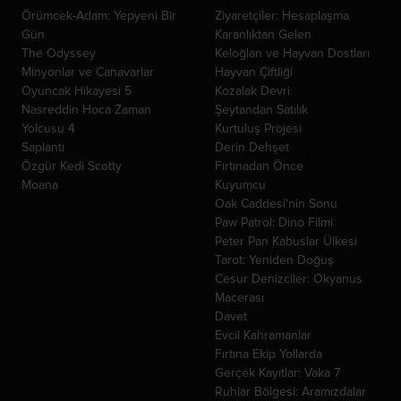
Örümcek-Adam: Yepyeni Bir
Ziyaretçiler: Hesaplaşma
Gün
Karanlıktan Gelen
The Odyssey
Keloğlan ve Hayvan Dostları
Minyonlar ve Canavarlar
Hayvan Çiftliği
Oyuncak Hikayesi 5
Kozalak Devri
Nasreddin Hoca Zaman
Şeytandan Satılık
Yolcusu 4
Kurtuluş Projesi
Saplantı
Derin Dehşet
Özgür Kedi Scotty
Fırtınadan Önce
Moana
Kuyumcu
Oak Caddesi'nin Sonu
Paw Patrol: Dino Filmi
Peter Pan Kabuslar Ülkesi
Tarot: Yeniden Doğuş
Cesur Denizciler: Okyanus
Macerası
Davet
Evcil Kahramanlar
Fırtına Ekip Yollarda
Gerçek Kayıtlar: Vaka 7
Ruhlar Bölgesi: Aramızdalar