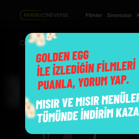
Filmler
Sinemalar
Vizyonda
7 Dogs
B
Y
O