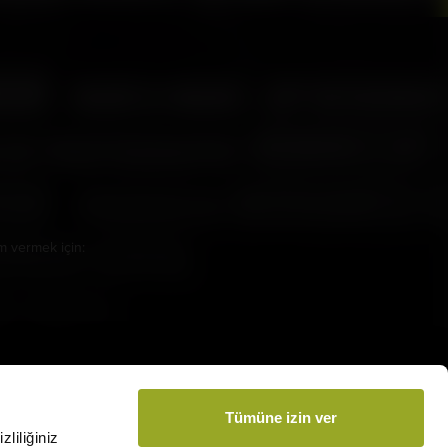
amamızı İndirin
m vermek için:
arsmedia.com.tr
Tümüne izin ver
liliğiniz