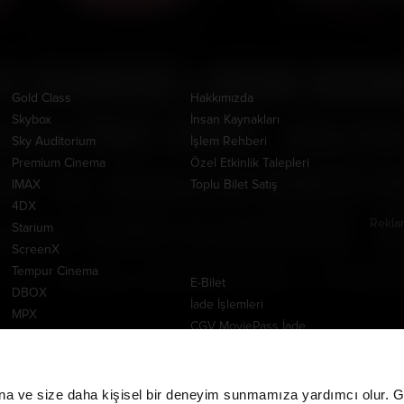
Ayrıcalıklı Salonlar
Kurumsal
Uygul
Gold Class
Hakkımızda
Skybox
İnsan Kaynakları
Sky Auditorium
İşlem Rehberi
Premium Cinema
Özel Etkinlik Talepleri
IMAX
Toplu Bilet Satış
4DX
Rekla
Starium
www.m
ScreenX
Yardım Merkezi
Tempur Cinema
E-Bilet
DBOX
İade İşlemleri
MPX
CGV MoviePass İade
İşlemleri
CGV MoviePass Barkod
Yükleme
na ve size daha kişisel bir deneyim sunmamıza yardımcı olur. Giz