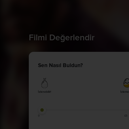
Filmi Değerlendir
Sen Nasıl Buldun?
İzlenebilir!
İzleme
0
65