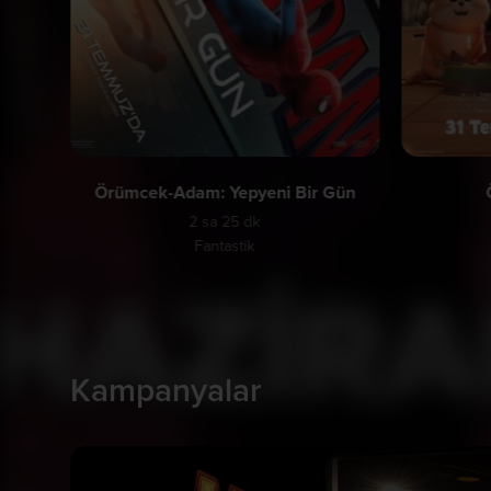
Örümcek-Adam: Yepyeni Bir Gün
2 sa 25 dk
Fantastik
Kampanyalar