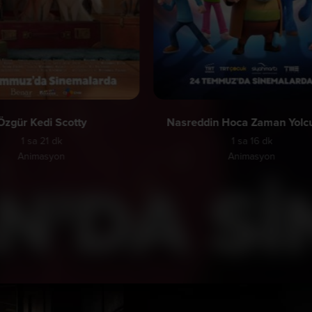
Özgür Kedi Scotty
Nasreddin Hoca Zaman Yolc
1 sa 21 dk
1 sa 16 dk
Animasyon
Animasyon