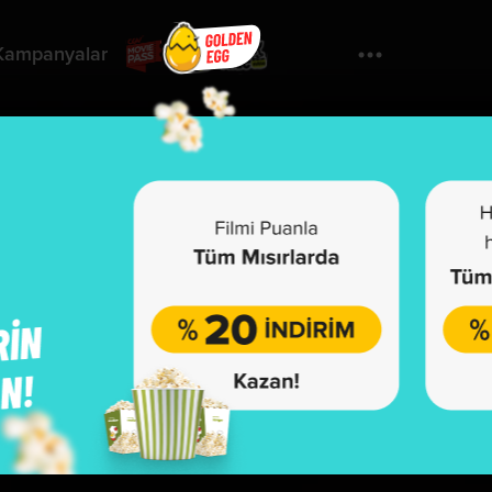
Kampanyalar
Yorumla
7 Dogs
u film henüz sınıflandırılmamıştır.
önetmen:
Bilall Fallah, Adil El Arbi
yuncular:
Ahmed Ezz, Monica Bellucci, Karim Abdel Aziz