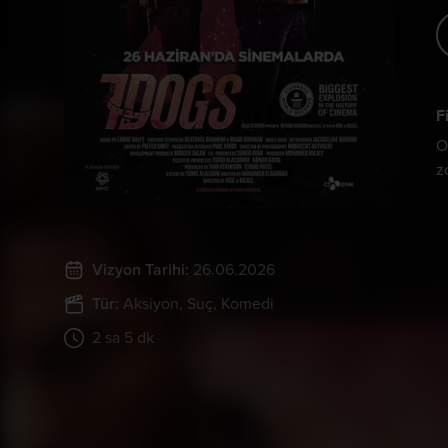
F
O
z
Vizyon Tarihi:
26.06.2026
Tür:
Aksiyon
, Suç
, Komedi
2 sa 5 dk