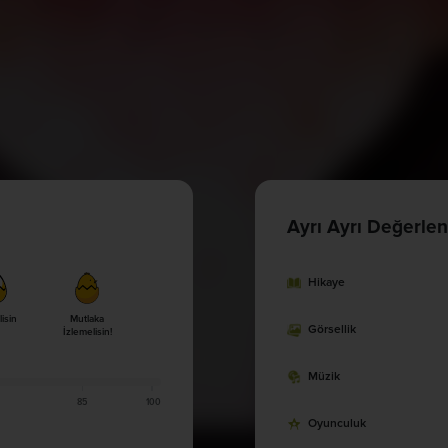
Ayrı Ayrı Değerlen
Hikaye
lisin
Mutlaka
Görsellik
İzlemelisin!
Müzik
85
100
Oyunculuk