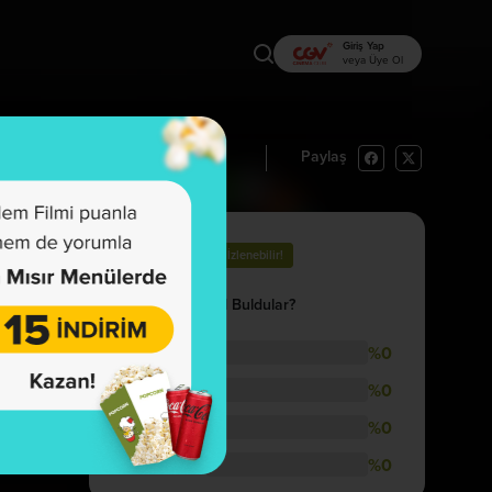
Giriş Yap
veya Üye Ol
Paylaş
rı Oku
İzlemek İstiyorum
64
İzlenebilir!
İzleyenler Nasıl Buldular?
%0
Hikaye
%0
Görsellik
%0
Müzik
%0
Oyunculuk