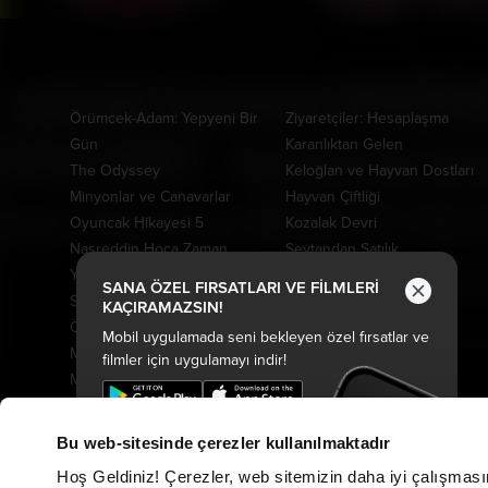
Vizyonda
Yakında
Örümcek-Adam: Yepyeni Bir
Ziyaretçiler: Hesaplaşma
Gün
Karanlıktan Gelen
The Odyssey
Keloğlan ve Hayvan Dostları
Minyonlar ve Canavarlar
Hayvan Çiftliği
Oyuncak Hikayesi 5
Kozalak Devri
Nasreddin Hoca Zaman
Şeytandan Satılık
Yolcusu 4
Kurtuluş Projesi
SANA ÖZEL FIRSATLARI VE FİLMLERİ
Saplantı
Derin Dehşet
KAÇIRAMAZSIN!
Özgür Kedi Scotty
Fırtınadan Önce
Mobil uygulamada seni bekleyen özel fırsatlar ve
Moana
Kuyumcu
filmler için uygulamayı indir!
Modi: Deliliğin Kanadında
Oak Caddesi'nin Sonu
Üç Gün
Paw Patrol: Dino Filmi
Peter Pan Kabuslar Ülkesi
Bu web-sitesinde çerezler kullanılmaktadır
Tarot: Yeniden Doğuş
Hoş Geldiniz! Çerezler, web sitemizin daha iyi çalışması
Cesur Denizciler: Okyanus