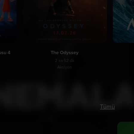
usu 4
The Odyssey
2 sa 52 dk
Aksiyon
Tümü