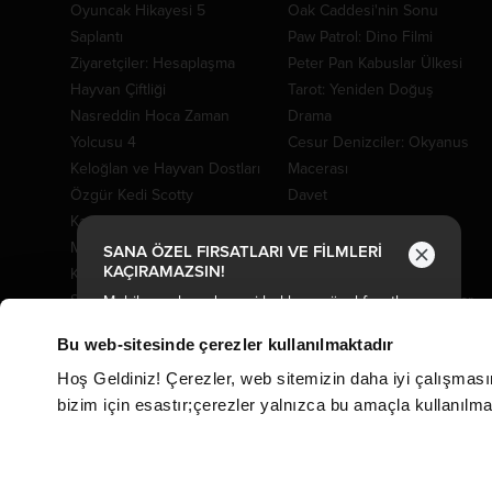
Oyuncak Hikayesi 5
Oak Caddesi'nin Sonu
Saplantı
Paw Patrol: Dino Filmi
Ziyaretçiler: Hesaplaşma
Peter Pan Kabuslar Ülkesi
Hayvan Çiftliği
Tarot: Yeniden Doğuş
Nasreddin Hoca Zaman
Drama
Yolcusu 4
Cesur Denizciler: Okyanus
Keloğlan ve Hayvan Dostları
Macerası
Özgür Kedi Scotty
Davet
Karanlıktan Gelen
Evcil Kahramanlar
Moana
Fırtına Ekip Yollarda
SANA ÖZEL FIRSATLARI VE FİLMLERİ
KAÇIRAMAZSIN!
Kozalak Devri
Gerçek Kayıtlar: Vaka 7
Şeytandan Satılık
Ruhlar Bölgesi: Aramızdalar
Mobil uygulamada seni bekleyen özel fırsatlar ve
filmler için uygulamayı indir!
Tempus
Bu web-sitesinde çerezler kullanılmaktadır
Atatürk: Zaferin Şafağı
Hoş Geldiniz! Çerezler, web sitemizin daha iyi çalışması
Cebran
bizim için esastır;çerezler yalnızca bu amaçla kullanılmakt
Coyote Acme'ye Karşı
Dolly
Köpek ve Yıldızlar
Sadece Bir Gece