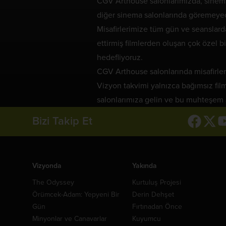
CGV Arthouse salonlarımızda, sinemad
diğer sinema salonlarında göremeyece
Misafirlerimize tüm gün ve seanslard
ettirmiş filmlerden oluşan çok özel 
hedefliyoruz.
CGV Arthouse salonlarında misafirler
Vizyon takvimi yalnızca bağımsız fil
salonlarımıza gelin ve bu muhteşem 
Bizi Takip Et
Vizyonda
Yakında
The Odyssey
Kurtuluş Projesi
Örümcek-Adam: Yepyeni Bir
Derin Dehşet
Gün
Fırtınadan Önce
Minyonlar ve Canavarlar
Kuyumcu