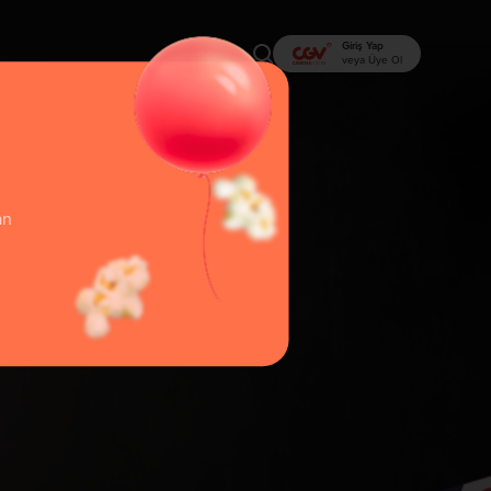
Giriş Yap
veya Üye Ol
an