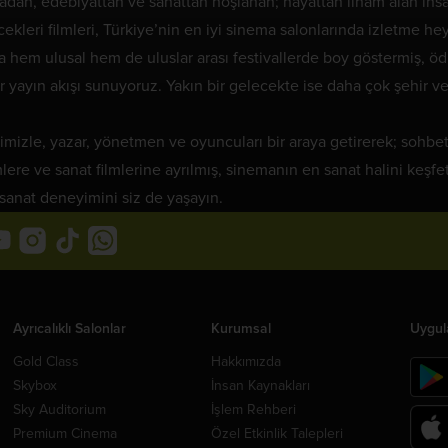
an, edebiyattan ve sanattan hoşlanan; hayattan ilham alan insanl
kleri filmleri, Türkiye’nin en iyi sinema salonlarında izletme he
a hem ulusal hem de uluslar arası festivallerde boy göstermiş, ö
bir yayın akışı sunuyoruz. Yakın bir gelecekte ise daha çok şehir
imizle, yazar, yönetmen ve oyuncuları bir araya getirerek; sohbet
mlere ve sanat filmlerine ayrılmış, sinemanın en sanat halini keş
sanat deneyimini siz de yaşayın.
Ayrıcalıklı Salonlar
Kurumsal
Uygul
Gold Class
Hakkımızda
Skybox
İnsan Kaynakları
Sky Auditorium
İşlem Rehberi
Premium Cinema
Özel Etkinlik Talepleri