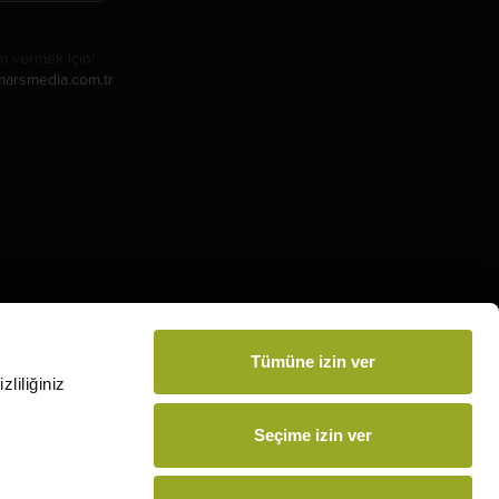
m vermek için:
arsmedia.com.tr
Tümüne izin ver
liliğiniz
Seçime izin ver