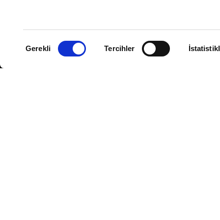
Tad'in Sihirli Lambası
Fall 2: Ölümcül Tırmanış
Dondurmacı
Onay
Saldırı
Gerekli
Tercihler
İstatistik
Seçimi
Konuşan Hayvanlar
Lovitler ile Keloğlan:
Mithrasın Sırrı
Resident Evil
Tek Başına
Digger
Efsaneler Takımı: Görev
İstanbul
Sinemalar
CGV MoviePass
CGV Arthouse
CGV Cinema Club