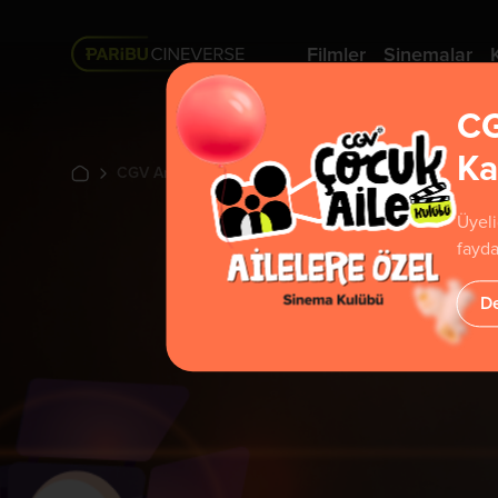
Filmler
Sinemalar
CG
Ka
CGV Arthouse
Üyeli
fayda
De