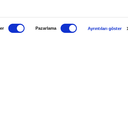
ler
Pazarlama
Ayrıntıları göster