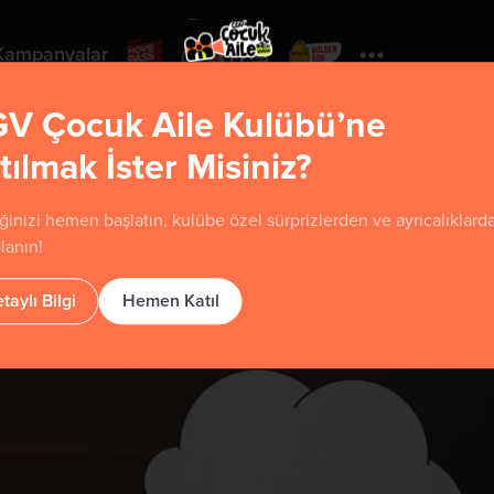
Kampanyalar
V Çocuk Aile Kulübü’ne
tılmak İster Misiniz?
ğinizi hemen başlatın, kulübe özel sürprizlerden ve ayrıcalıklard
lanın!
taylı Bilgi
Hemen Katıl