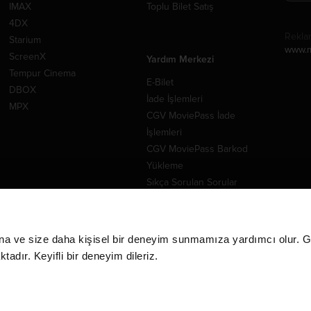
IMAX
Toplu Bilet Satış
4DX
Rekla
Starium
www.m
ScreenX
Yardım Merkezi
Tempur Cinema
E-Bilet
DBOX
İade İşlemleri
MPX
CGV MoviePass İade
İşlemleri
CGV MoviePass Barkod
Yükleme
Sıkça Sorulan Sorular
Yorum ve Öneriler
İletişim
na ve size daha kişisel bir deneyim sunmamıza yardımcı olur. Giz
adır. Keyifli bir deneyim dileriz.