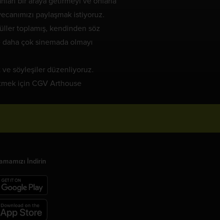
arı bir araya getirmeyi ve onlarla
yecanımızı paylaşmak istiyoruz.
düller toplamış, kendinden söz
 ve daha çok sinemada olmayı
 ve söyleşiler düzenliyoruz.
fetmek için CGV Arthouse
amamızı İndirin