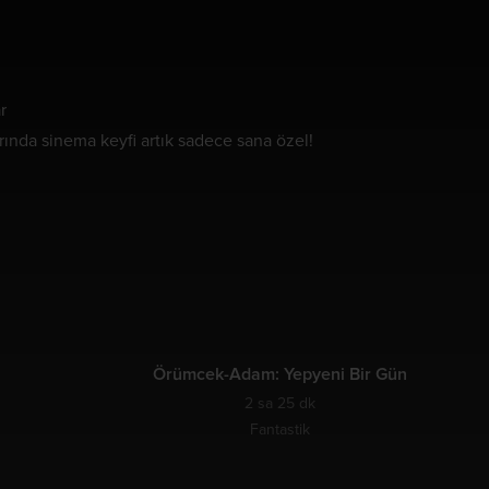
r
arında sinema keyfi artık sadece sana özel!
Örümcek-Adam: Yepyeni Bir Gün
2 sa 25 dk
Fantastik