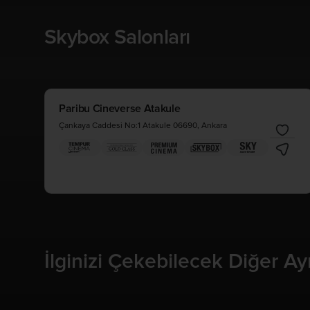
Skybox Salonları
Paribu Cineverse Atakule
Çankaya Caddesi No:1 Atakule 06690, Ankara
İlginizi Çekebilecek Diğer Ayr