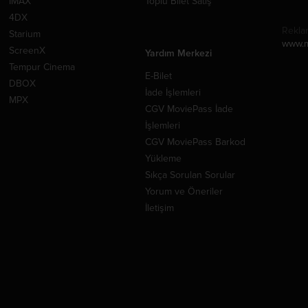
IMAX
Toplu Bilet Satış
4DX
Rekla
Starium
www.m
ScreenX
Yardım Merkezi
Tempur Cinema
E-Bilet
DBOX
İade İşlemleri
MPX
CGV MoviePass İade
İşlemleri
CGV MoviePass Barkod
Yükleme
Sıkça Sorulan Sorular
Yorum ve Öneriler
İletişim