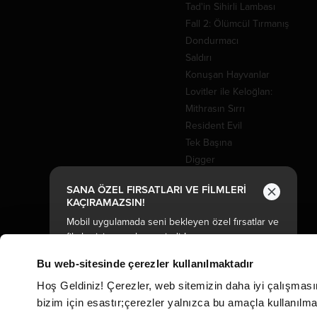
Tad'in Sihirli Lambası
Fall 2: Ölümcül Tırmanış
Dondurmacı
Saldırı
Konuşan Hayvanlar
Lovitler ile Keloğlan:
Mithrasın Sırrı
Resident Evil
Tek Başına
Digger
Efsaneler Takımı: Görev
SANA ÖZEL FIRSATLARI VE FİLMLERİ
İstanbul
KAÇIRAMAZSIN!
Mobil uygulamada seni bekleyen özel fırsatlar ve
Sinemalar
filmler için uygulamayı indir!
CGV MoviePass
Bu web-sitesinde çerezler kullanılmaktadır
CGV Arthouse
Hoş Geldiniz! Çerezler, web sitemizin daha iyi çalışması
CGV Cinema Club
bizim için esastır;çerezler yalnızca bu amaçla kullanılmakt