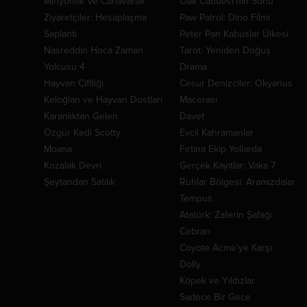
Minyonlar ve Canavarlar
Oak Caddesi'nin Sonu
Ziyaretçiler: Hesaplaşma
Paw Patrol: Dino Filmi
Saplantı
Peter Pan Kabuslar Ülkesi
Nasreddin Hoca Zaman
Tarot: Yeniden Doğuş
Yolcusu 4
Drama
Hayvan Çiftliği
Cesur Denizciler: Okyanus
Keloğlan ve Hayvan Dostları
Macerası
Karanlıktan Gelen
Davet
Özgür Kedi Scotty
Evcil Kahramanlar
Moana
Fırtına Ekip Yollarda
Kozalak Devri
Gerçek Kayıtlar: Vaka 7
Şeytandan Satılık
Ruhlar Bölgesi: Aramızdalar
Tempus
Atatürk: Zaferin Şafağı
Cebran
Coyote Acme'ye Karşı
Dolly
Köpek ve Yıldızlar
Sadece Bir Gece