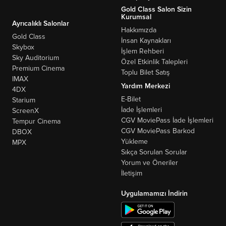
Gold Class Salon Sizin
Kurumsal
Ayrıcalıklı Salonlar
Hakkımızda
Gold Class
İnsan Kaynakları
Skybox
İşlem Rehberi
Sky Auditorium
Özel Etkinlik Talepleri
Premium Cinema
Toplu Bilet Satış
IMAX
Yardım Merkezi
4DX
E-Bilet
Starium
İade İşlemleri
ScreenX
CGV MoviePass İade İşlemleri
Tempur Cinema
CGV MoviePass Barkod
DBOX
Yükleme
MPX
Sıkça Sorulan Sorular
Yorum ve Öneriler
İletişim
Uygulamamızı İndirin