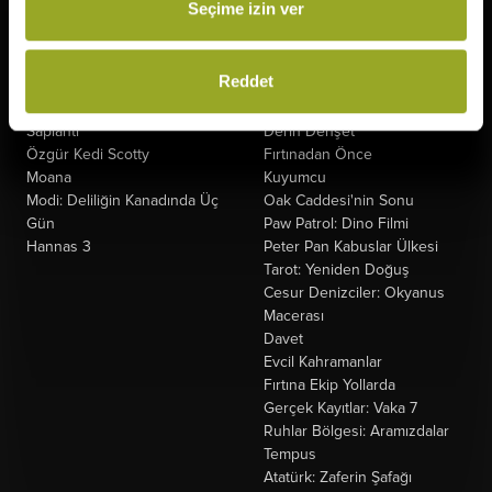
Seçime izin ver
The Odyssey
Keloğlan ve Hayvan Dostları
Minyonlar ve Canavarlar
Hayvan Çiftliği
Oyuncak Hikayesi 5
Kozalak Devri
Reddet
Nasreddin Hoca Zaman
Şeytandan Satılık
Yolcusu 4
Kurtuluş Projesi
Saplantı
Derin Dehşet
Özgür Kedi Scotty
Fırtınadan Önce
Moana
Kuyumcu
Modi: Deliliğin Kanadında Üç
Oak Caddesi'nin Sonu
Gün
Paw Patrol: Dino Filmi
Hannas 3
Peter Pan Kabuslar Ülkesi
Tarot: Yeniden Doğuş
Cesur Denizciler: Okyanus
Macerası
Davet
Evcil Kahramanlar
Fırtına Ekip Yollarda
Gerçek Kayıtlar: Vaka 7
Ruhlar Bölgesi: Aramızdalar
Tempus
Atatürk: Zaferin Şafağı