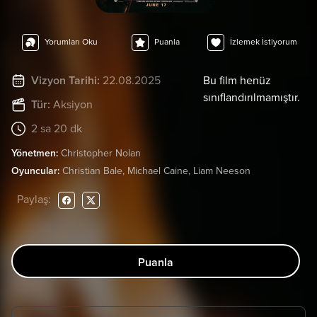
Yorumları Oku
Puanla
İzlemek İstiyorum
Vizyon Tarihi:
22.08.2025
Bu film henüz
sınıflandırılmamıştır.
Tür:
Aksiyon
2 sa 20 dk
Yönetmen:
Christopher Nolan
Oyuncular:
Christian Bale, Michael Caine, Liam Neeson
Paylaş:
Puanla