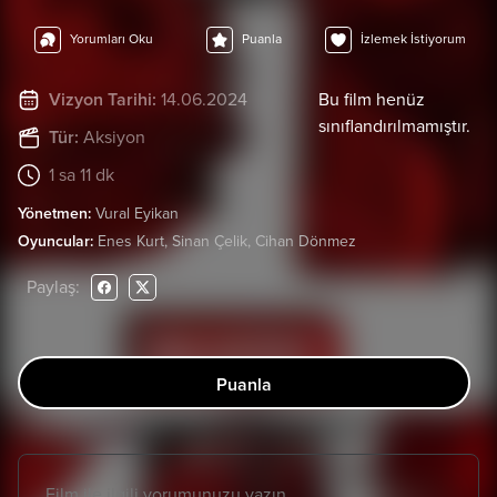
Yorumları Oku
Puanla
İzlemek İstiyorum
Vizyon Tarihi:
14.06.2024
Bu film henüz
sınıflandırılmamıştır.
Tür:
Aksiyon
1 sa 11 dk
Yönetmen:
Vural Eyikan
Oyuncular:
Enes Kurt, Sinan Çelik, Cihan Dönmez
Paylaş:
Puanla