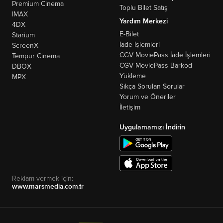
Premium Cinema
Toplu Bilet Satış
IMAX
Yardım Merkezi
4DX
E-Bilet
Starium
İade İşlemleri
ScreenX
CGV MoviePass İade İşlemleri
Tempur Cinema
CGV MoviePass Barkod
DBOX
Yükleme
MPX
Sıkça Sorulan Sorular
Yorum ve Öneriler
İletişim
Uygulamamızı İndirin
Reklam vermek için:
www.marsmedia.com.tr