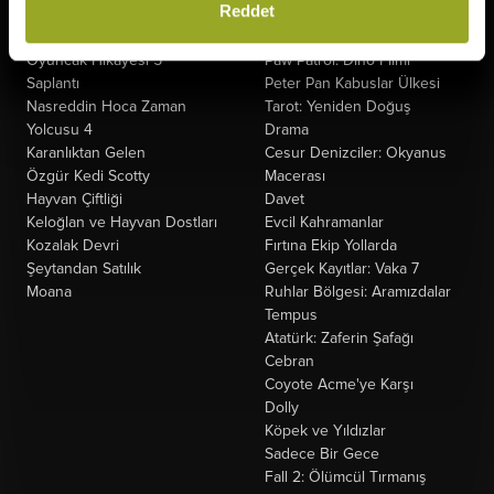
Reddet
Minyonlar ve Canavarlar
Kuyumcu
Ziyaretçiler: Hesaplaşma
Oak Caddesi'nin Sonu
Oyuncak Hikayesi 5
Paw Patrol: Dino Filmi
Saplantı
Peter Pan Kabuslar Ülkesi
Nasreddin Hoca Zaman
Tarot: Yeniden Doğuş
Yolcusu 4
Drama
Karanlıktan Gelen
Cesur Denizciler: Okyanus
Özgür Kedi Scotty
Macerası
Hayvan Çiftliği
Davet
Keloğlan ve Hayvan Dostları
Evcil Kahramanlar
Kozalak Devri
Fırtına Ekip Yollarda
Şeytandan Satılık
Gerçek Kayıtlar: Vaka 7
Moana
Ruhlar Bölgesi: Aramızdalar
Tempus
Atatürk: Zaferin Şafağı
Cebran
Coyote Acme'ye Karşı
Dolly
Köpek ve Yıldızlar
Sadece Bir Gece
Fall 2: Ölümcül Tırmanış