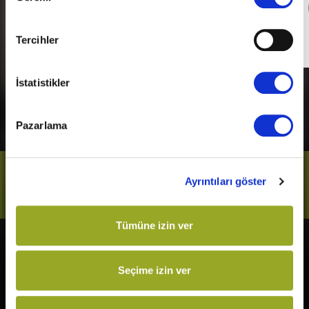
Detaylı Bilgi
Tercihler
Son Gün
31 Aralık 2026
İstatistikler
Pazarlama
Bizi Takip Et
Ayrıntıları göster
Tümüne izin ver
Vizyonda
Yakında
Seçime izin ver
Örümcek-Adam: Yepyeni Bir
Kurtuluş Projesi
Gün
Derin Dehşet
The Odyssey
Fırtınadan Önce