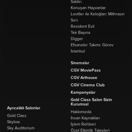
Saldırı
Konuşan Hayvanlar
Lovitler ile Keloğlan: Mithrasın
Sırrı
Resident Evil
Tek Başına
Digger
Efsaneler Takımı: Görev
İstanbul
Sinemalar
CGV MoviePass
CGV Arthouse
CGV Cinema Club
Kampanyalar
Gold Class Salon Sizin
Kurumsal
Ayrıcalıklı Salonlar
Hakkımızda
Gold Class
İnsan Kaynakları
Skybox
İşlem Rehberi
Sky Auditorium
Özel Etkinlik Talepleri