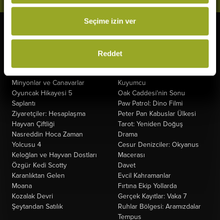
Seçime izin ver
Vizyonda
Yakında
The Odyssey
Kurtuluş Projesi
Reddet
Örümcek-Adam: Yepyeni Bir
Derin Dehşet
Gün
Fırtınadan Önce
Minyonlar ve Canavarlar
Kuyumcu
Oyuncak Hikayesi 5
Oak Caddesi'nin Sonu
Saplantı
Paw Patrol: Dino Filmi
Ziyaretçiler: Hesaplaşma
Peter Pan Kabuslar Ülkesi
Hayvan Çiftliği
Tarot: Yeniden Doğuş
Nasreddin Hoca Zaman
Drama
Yolcusu 4
Cesur Denizciler: Okyanus
Keloğlan ve Hayvan Dostları
Macerası
Özgür Kedi Scotty
Davet
Karanlıktan Gelen
Evcil Kahramanlar
Moana
Fırtına Ekip Yollarda
Kozalak Devri
Gerçek Kayıtlar: Vaka 7
Şeytandan Satılık
Ruhlar Bölgesi: Aramızdalar
Tempus