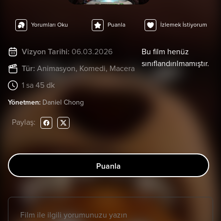
Yorumları Oku
Puanla
İzlemek İstiyorum
Vizyon Tarihi:
06.03.2026
Bu film henüz
sınıflandırılmamıştır.
Tür:
Animasyon
, Komedi
, Macera
1 sa 45 dk
Yönetmen:
Daniel Chong
Paylaş:
Puanla