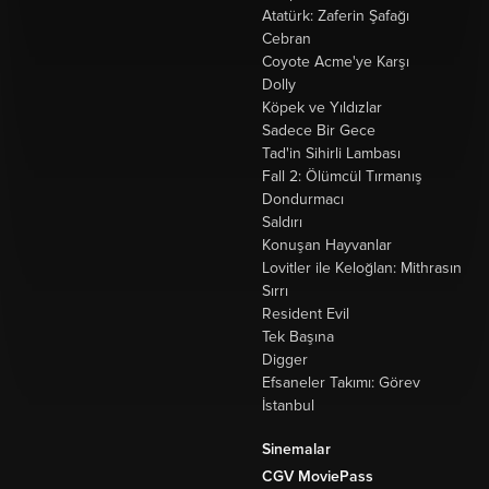
Atatürk: Zaferin Şafağı
Cebran
Coyote Acme'ye Karşı
Dolly
Köpek ve Yıldızlar
Sadece Bir Gece
Tad'in Sihirli Lambası
Fall 2: Ölümcül Tırmanış
Dondurmacı
Saldırı
Konuşan Hayvanlar
Lovitler ile Keloğlan: Mithrasın
Sırrı
Resident Evil
Tek Başına
Digger
Efsaneler Takımı: Görev
İstanbul
Sinemalar
CGV MoviePass