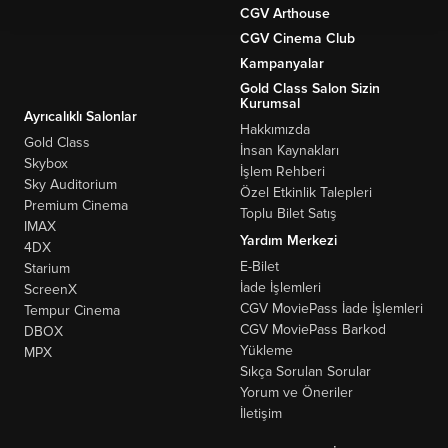
CGV Arthouse
CGV Cinema Club
Kampanyalar
Gold Class Salon Sizin
Kurumsal
Ayrıcalıklı Salonlar
Hakkımızda
Gold Class
İnsan Kaynakları
Skybox
İşlem Rehberi
Sky Auditorium
Özel Etkinlik Talepleri
Premium Cinema
Toplu Bilet Satış
IMAX
Yardım Merkezi
4DX
E-Bilet
Starium
İade İşlemleri
ScreenX
CGV MoviePass İade İşlemleri
Tempur Cinema
CGV MoviePass Barkod
DBOX
Yükleme
MPX
Sıkça Sorulan Sorular
Yorum ve Öneriler
İletişim