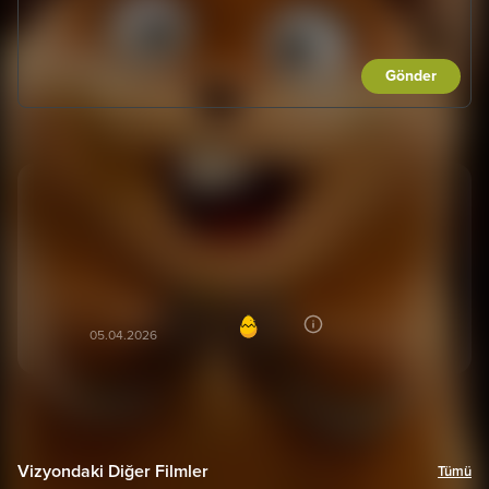
Gönder
filmi izlemeye gelen çocuklar bazı sahnelerde
korktu. (yılan ve uçan köpek balığı sahnelerinde)
çocuk filmi değil. büyükler için esprileri olan güzel
animasyon filmi.
Murat T***
90
MT
05.04.2026
Vizyondaki Diğer Filmler
Tümü