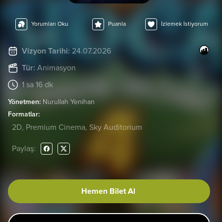
Yorumları Oku
Puanla
İzlemek İstiyorum
Vizyon Tarihi:
24.07.2026
Tür:
Animasyon
1 sa 16 dk
Yönetmen:
Nurullah Yenihan
Formatlar:
2D, Premium Cinema, Sky Auditorium
Paylaş:
Hemen Bilet Al