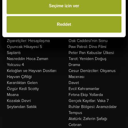
Seçime izin ver
Vizyonda
Yakında
Örümcek-Adam: Yepyeni Bir
Kurtuluş Projesi
Gün
Derin Dehşet
Reddet
The Odyssey
Fırtınadan Önce
Minyonlar ve Canavarlar
Kuyumcu
Ziyaretçiler: Hesaplaşma
Oak Caddesi'nin Sonu
Oyuncak Hikayesi 5
Paw Patrol: Dino Filmi
Saplantı
Peter Pan Kabuslar Ülkesi
Nasreddin Hoca Zaman
Tarot: Yeniden Doğuş
Yolcusu 4
Drama
Keloğlan ve Hayvan Dostları
Cesur Denizciler: Okyanus
Hayvan Çiftliği
Macerası
Karanlıktan Gelen
Davet
Özgür Kedi Scotty
Evcil Kahramanlar
Moana
Fırtına Ekip Yollarda
Kozalak Devri
Gerçek Kayıtlar: Vaka 7
Şeytandan Satılık
Ruhlar Bölgesi: Aramızdalar
Tempus
Atatürk: Zaferin Şafağı
Cebran