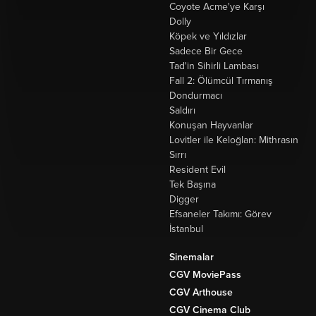
Coyote Acme'ye Karşı
Dolly
Köpek ve Yıldızlar
Sadece Bir Gece
Tad'in Sihirli Lambası
Fall 2: Ölümcül Tırmanış
Dondurmacı
Saldırı
Konuşan Hayvanlar
Lovitler ile Keloğlan: Mithrasın
Sırrı
Resident Evil
Tek Başına
Digger
Efsaneler Takımı: Görev
İstanbul
Sinemalar
CGV MoviePass
CGV Arthouse
CGV Cinema Club