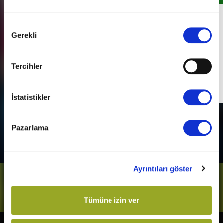
Her Pazartesi Halk Günü!
Onay
Gerekli
Seçimi
Detaylı Bilgi
Tercihler
Son Gün
31 Aralık 2026
İstatistikler
Pazarlama
Ayrıntıları göster
Bizi Takip Et
Tümüne izin ver