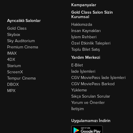
Kampanyalar
Gold Class Salon Sizin
Kurumsal
Ayrıcalıklı Salonlar
Hakkımızda
Gold Class
İnsan Kaynakları
Skybox
İşlem Rehberi
Sky Auditorium
Özel Etkinlik Talepleri
Premium Cinema
Toplu Bilet Satış
IMAX
Yardım Merkezi
4DX
E-Bilet
Starium
İade İşlemleri
ScreenX
CGV MoviePass İade İşlemleri
Tempur Cinema
CGV MoviePass Barkod
DBOX
Yükleme
MPX
Sıkça Sorulan Sorular
Yorum ve Öneriler
İletişim
Uygulamamızı İndirin