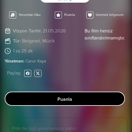
Yorumları Oku
Puanla
İzlemek İstiyorum
Vizyon Tarihi:
21.05.2026
Bu film henüz
sınıflandırılmamıştır.
Tür:
Belgesel
, Müzik
1 sa 25 dk
Yönetmen:
Caner Kaya
Paylaş:
Puanla