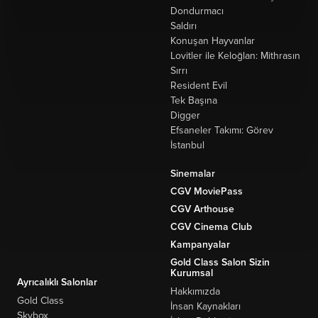
Dondurmacı
Saldırı
Konuşan Hayvanlar
Lovitler ile Keloğlan: Mithrasın
Sırrı
Resident Evil
Tek Başına
Digger
Efsaneler Takımı: Görev
İstanbul
Sinemalar
CGV MoviePass
CGV Arthouse
CGV Cinema Club
Kampanyalar
Gold Class Salon Sizin
Kurumsal
Ayrıcalıklı Salonlar
Hakkımızda
Gold Class
İnsan Kaynakları
Skybox