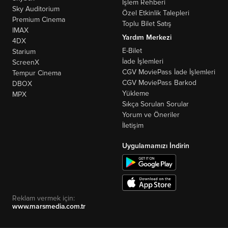
İşlem Rehberi
Sky Auditorium
Özel Etkinlik Talepleri
Premium Cinema
Toplu Bilet Satış
IMAX
Yardım Merkezi
4DX
E-Bilet
Starium
İade İşlemleri
ScreenX
CGV MoviePass İade İşlemleri
Tempur Cinema
CGV MoviePass Barkod
DBOX
Yükleme
MPX
Sıkça Sorulan Sorular
Yorum ve Öneriler
İletişim
Uygulamamızı İndirin
Reklam vermek için:
www.marsmedia.com.tr