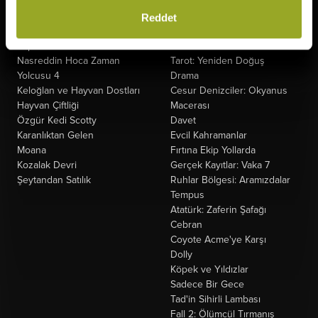
Minyonlar ve Canavarlar
Kuyumcu
Oyuncak Hikayesi 5
Oak Caddesi'nin Sonu
Reddet
Ziyaretçiler: Hesaplaşma
Paw Patrol: Dino Filmi
Saplantı
Peter Pan Kabuslar Ülkesi
Nasreddin Hoca Zaman
Tarot: Yeniden Doğuş
Yolcusu 4
Drama
Keloğlan ve Hayvan Dostları
Cesur Denizciler: Okyanus
Hayvan Çiftliği
Macerası
Özgür Kedi Scotty
Davet
Karanlıktan Gelen
Evcil Kahramanlar
Moana
Fırtına Ekip Yollarda
Kozalak Devri
Gerçek Kayıtlar: Vaka 7
Şeytandan Satılık
Ruhlar Bölgesi: Aramızdalar
Tempus
Atatürk: Zaferin Şafağı
Cebran
Coyote Acme'ye Karşı
Dolly
Köpek ve Yıldızlar
Sadece Bir Gece
Tad'in Sihirli Lambası
Fall 2: Ölümcül Tırmanış