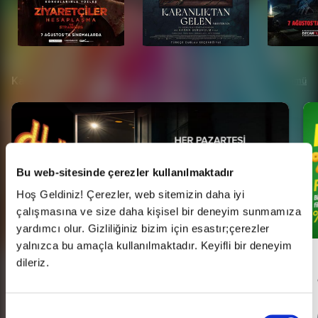
Kampanyalar
Tümü
Bu web-sitesinde çerezler kullanılmaktadır
Hoş Geldiniz! Çerezler, web sitemizin daha iyi
çalışmasına ve size daha kişisel bir deneyim sunmamıza
yardımcı olur. Gizliliğiniz bizim için esastır;çerezler
yalnızca bu amaçla kullanılmaktadır. Keyifli bir deneyim
Her Pazartesi Halk Günü!
dileriz.
Onay