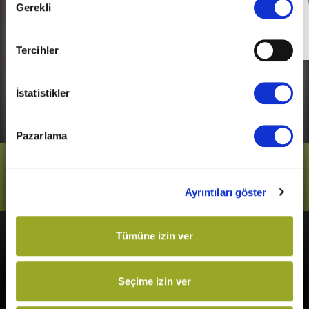
Detaylı Bilgi
Gerekli
Seçimi
Son Gün
31 Aralık 2026
Tercihler
İstatistikler
Pazarlama
Bizi Takip Et
Ayrıntıları göster
Tümüne izin ver
Vizyonda
Yakında
Örümcek-Adam: Yepyeni Bir
Kurtuluş Projesi
Seçime izin ver
Gün
Derin Dehşet
The Odyssey
Fırtınadan Önce