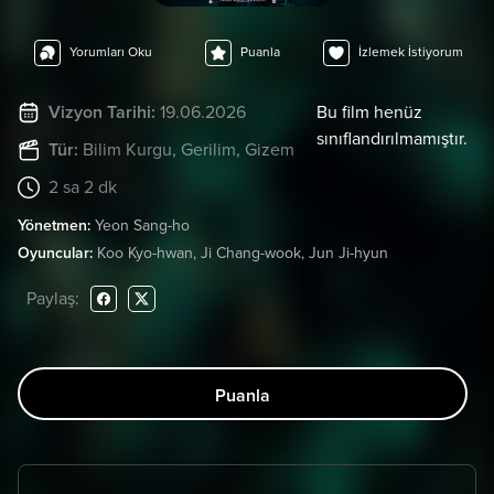
Yorumları Oku
Puanla
İzlemek İstiyorum
Vizyon Tarihi:
19.06.2026
Bu film henüz
sınıflandırılmamıştır.
Tür:
Bilim Kurgu
, Gerilim
, Gizem
2 sa 2 dk
Yönetmen:
Yeon Sang-ho
Oyuncular:
Koo Kyo-hwan, Ji Chang-wook, Jun Ji-hyun
Paylaş:
Puanla