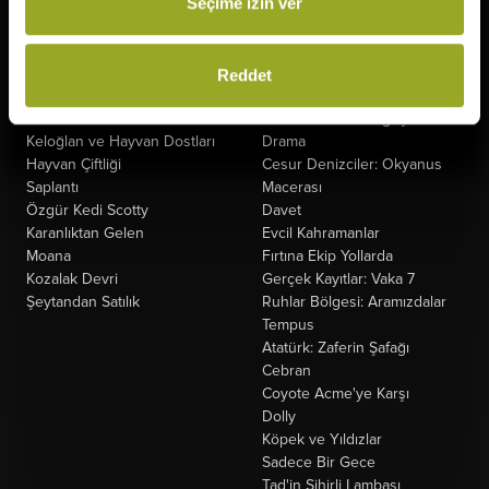
Seçime izin ver
The Odyssey
Fırtınadan Önce
Minyonlar ve Canavarlar
Kuyumcu
Oyuncak Hikayesi 5
Oak Caddesi'nin Sonu
Ziyaretçiler: Hesaplaşma
Paw Patrol: Dino Filmi
Reddet
Nasreddin Hoca Zaman
Peter Pan Kabuslar Ülkesi
Yolcusu 4
Tarot: Yeniden Doğuş
Keloğlan ve Hayvan Dostları
Drama
Hayvan Çiftliği
Cesur Denizciler: Okyanus
Saplantı
Macerası
Özgür Kedi Scotty
Davet
Karanlıktan Gelen
Evcil Kahramanlar
Moana
Fırtına Ekip Yollarda
Kozalak Devri
Gerçek Kayıtlar: Vaka 7
Şeytandan Satılık
Ruhlar Bölgesi: Aramızdalar
Tempus
Atatürk: Zaferin Şafağı
Cebran
Coyote Acme'ye Karşı
Dolly
Köpek ve Yıldızlar
Sadece Bir Gece
Tad'in Sihirli Lambası