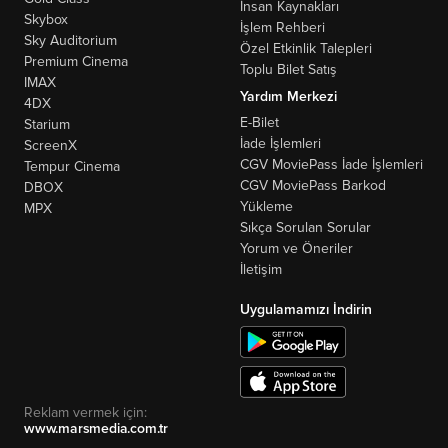
İnsan Kaynakları
Skybox
İşlem Rehberi
Sky Auditorium
Özel Etkinlik Talepleri
Premium Cinema
Toplu Bilet Satış
IMAX
Yardım Merkezi
4DX
E-Bilet
Starium
İade İşlemleri
ScreenX
CGV MoviePass İade İşlemleri
Tempur Cinema
CGV MoviePass Barkod
DBOX
Yükleme
MPX
Sıkça Sorulan Sorular
Yorum ve Öneriler
İletişim
Uygulamamızı İndirin
Reklam vermek için:
www.marsmedia.com.tr