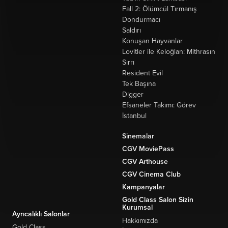
Fall 2: Ölümcül Tırmanış
Dondurmacı
Saldırı
Konuşan Hayvanlar
Lovitler ile Keloğlan: Mithrasın
Sırrı
Resident Evil
Tek Başına
Digger
Efsaneler Takımı: Görev
İstanbul
Sinemalar
CGV MoviePass
CGV Arthouse
CGV Cinema Club
Kampanyalar
Gold Class Salon Sizin
Kurumsal
Ayrıcalıklı Salonlar
Hakkımızda
Gold Class