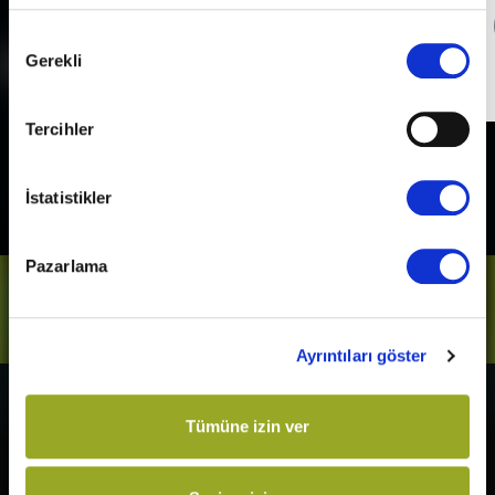
Detaylı Bilgi
Onay
Gerekli
Seçimi
Son Gün
31 Aralık 2026
Tercihler
İstatistikler
Pazarlama
Bizi Takip Et
Ayrıntıları göster
Vizyonda
Yakında
Tümüne izin ver
Örümcek-Adam: Yepyeni Bir
Kurtuluş Projesi
Gün
Derin Dehşet