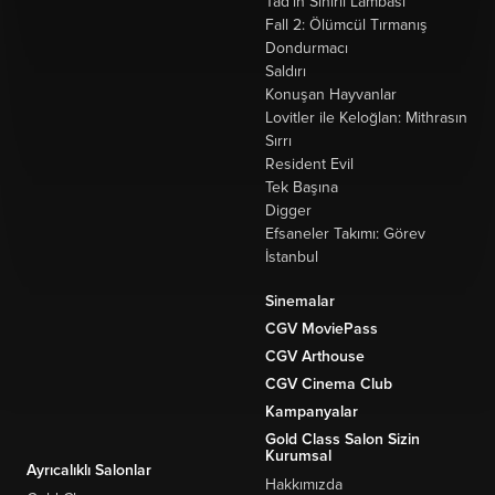
Tad'in Sihirli Lambası
Fall 2: Ölümcül Tırmanış
Dondurmacı
Saldırı
Konuşan Hayvanlar
Lovitler ile Keloğlan: Mithrasın
Sırrı
Resident Evil
Tek Başına
Digger
Efsaneler Takımı: Görev
İstanbul
Sinemalar
CGV MoviePass
CGV Arthouse
CGV Cinema Club
Kampanyalar
Gold Class Salon Sizin
Kurumsal
Ayrıcalıklı Salonlar
Hakkımızda