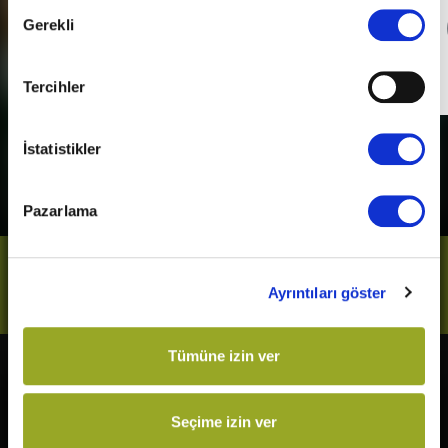
Onay
Gerekli
Detaylı Bilgi
Seçimi
Son Gün
31 Aralık 2026
Tercihler
İstatistikler
Pazarlama
Bizi Takip Et
Ayrıntıları göster
Tümüne izin ver
Vizyonda
Yakında
Örümcek-Adam: Yepyeni Bir
Kurtuluş Projesi
Seçime izin ver
Gün
Derin Dehşet