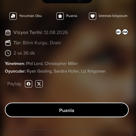
Yorumları Oku
Puanla
İzlemek İstiyorum
Vizyon Tarihi:
12.08.2026
Tür:
Bilim Kurgu
, Dram
2 sa 36 dk
Yönetmen:
Phil Lord, Christopher Miller
Oyuncular:
Ryan Gosling, Sandra Hüller, Liz Kingsman
Paylaş:
Puanla