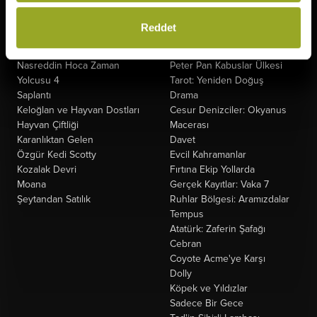
The Odyssey
Fırtınadan Önce
Minyonlar ve Canavarlar
Kuyumcu
Reddet
Oyuncak Hikayesi 5
Oak Caddesi'nin Sonu
Ziyaretçiler: Hesaplaşma
Paw Patrol: Dino Filmi
Nasreddin Hoca Zaman
Peter Pan Kabuslar Ülkesi
Yolcusu 4
Tarot: Yeniden Doğuş
Saplantı
Drama
Keloğlan ve Hayvan Dostları
Cesur Denizciler: Okyanus
Hayvan Çiftliği
Macerası
Karanlıktan Gelen
Davet
Özgür Kedi Scotty
Evcil Kahramanlar
Kozalak Devri
Fırtına Ekip Yollarda
Moana
Gerçek Kayıtlar: Vaka 7
Şeytandan Satılık
Ruhlar Bölgesi: Aramızdalar
Tempus
Atatürk: Zaferin Şafağı
Cebran
Coyote Acme'ye Karşı
Dolly
Köpek ve Yıldızlar
Sadece Bir Gece