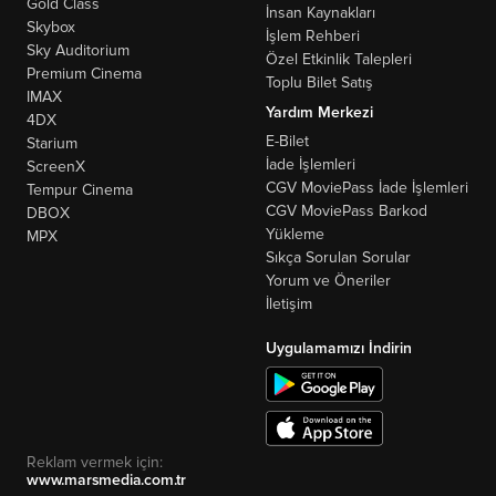
Gold Class
İnsan Kaynakları
Skybox
İşlem Rehberi
Sky Auditorium
Özel Etkinlik Talepleri
Premium Cinema
Toplu Bilet Satış
IMAX
Yardım Merkezi
4DX
E-Bilet
Starium
İade İşlemleri
ScreenX
CGV MoviePass İade İşlemleri
Tempur Cinema
CGV MoviePass Barkod
DBOX
Yükleme
MPX
Sıkça Sorulan Sorular
Yorum ve Öneriler
İletişim
Uygulamamızı İndirin
Reklam vermek için:
www.marsmedia.com.tr