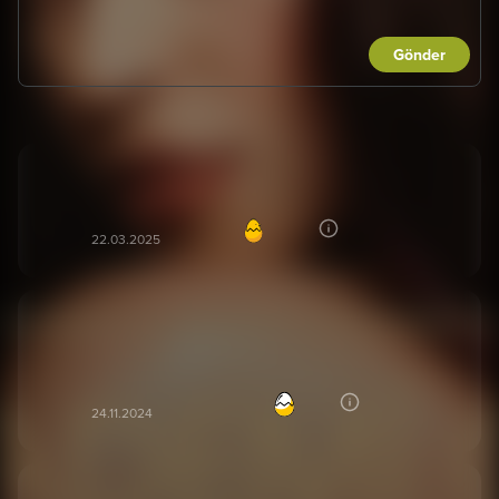
Gönder
Kesinlikle izlemelisiniz
Baki B***
100
BB
22.03.2025
Kafa dağıtmalık sürükleyici, samimi ve eğlenceli bir
filmdi
Umut Can D***
78
UD
24.11.2024