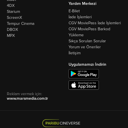
Yardım Merkezi
4DX
E-Bilet
Starium
İade İşlemleri
ScreenX
CGV MoviePass İade İşlemleri
Tempur Cinema
CGV MoviePass Barkod
DBOX
Yükleme
MPX
Sıkça Sorulan Sorular
Yorum ve Öneriler
İletişim
Uygulamamızı İndirin
Reklam vermek için:
www.marsmedia.com.tr