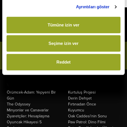
Ayrıntıları göster
Tümüne izin ver
Seçime izin ver
Bizi Takip Et
Reddet
Vizyonda
Yakında
Örümcek-Adam: Yepyeni Bir
Kurtuluş Projesi
Gün
Derin Dehşet
The Odyssey
Fırtınadan Önce
Minyonlar ve Canavarlar
Kuyumcu
Ziyaretçiler: Hesaplaşma
Oak Caddesi'nin Sonu
Oyuncak Hikayesi 5
Paw Patrol: Dino Filmi