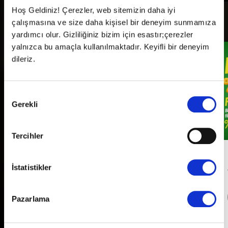
Hoş Geldiniz! Çerezler, web sitemizin daha iyi
çalışmasına ve size daha kişisel bir deneyim sunmamıza
Kampanyalar
Tümü
yardımcı olur. Gizliliğiniz bizim için esastır;çerezler
yalnızca bu amaçla kullanılmaktadır. Keyifli bir deneyim
dileriz.
Onay
Gerekli
Seçimi
Tercihler
Her Pazartesi Halk Günü!
İstatistikler
Detaylı Bilgi
Pazarlama
Son Gün
31 Aralık 2026