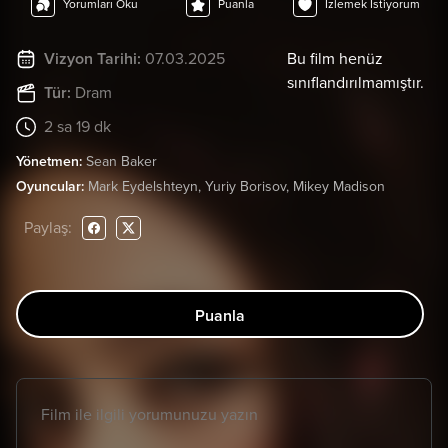
Yorumları Oku
Puanla
İzlemek İstiyorum
Vizyon Tarihi:
07.03.2025
Bu film henüz
sınıflandırılmamıştır.
Tür:
Dram
2 sa 19 dk
Yönetmen:
Sean Baker
Oyuncular:
Mark Eydelshteyn, Yuriy Borisov, Mikey Madison
Paylaş:
Puanla