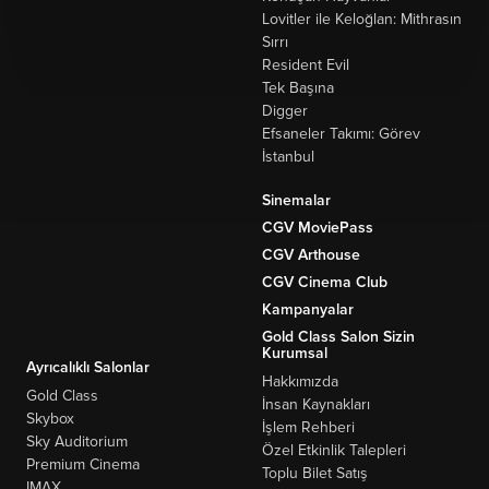
Lovitler ile Keloğlan: Mithrasın
Sırrı
Resident Evil
Tek Başına
Digger
Efsaneler Takımı: Görev
İstanbul
Sinemalar
CGV MoviePass
CGV Arthouse
CGV Cinema Club
Kampanyalar
Gold Class Salon Sizin
Kurumsal
Ayrıcalıklı Salonlar
Hakkımızda
Gold Class
İnsan Kaynakları
Skybox
İşlem Rehberi
Sky Auditorium
Özel Etkinlik Talepleri
Premium Cinema
Toplu Bilet Satış
IMAX