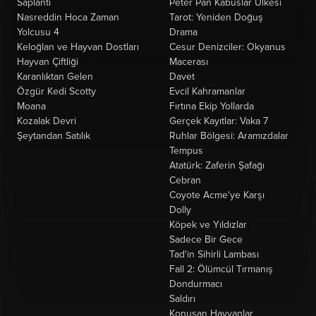
Saplantı
Peter Pan Kabuslar Ülkesi
Nasreddin Hoca Zaman
Tarot: Yeniden Doğuş
Yolcusu 4
Drama
Keloğlan ve Hayvan Dostları
Cesur Denizciler: Okyanus
Hayvan Çiftliği
Macerası
Karanlıktan Gelen
Davet
Özgür Kedi Scotty
Evcil Kahramanlar
Moana
Fırtına Ekip Yollarda
Kozalak Devri
Gerçek Kayıtlar: Vaka 7
Şeytandan Satılık
Ruhlar Bölgesi: Aramızdalar
Tempus
Atatürk: Zaferin Şafağı
Cebran
Coyote Acme'ye Karşı
Dolly
Köpek ve Yıldızlar
Sadece Bir Gece
Tad'in Sihirli Lambası
Fall 2: Ölümcül Tırmanış
Dondurmacı
Saldırı
Konuşan Hayvanlar