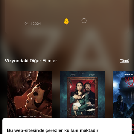
beklenmedik anlarla doluydu ama izledigime
memnun oldum diyebilirim
Sare Y***
85
SY
04.11.2024
Vizyondaki Diğer Filmler
Tümü
Bu web-sitesinde çerezler kullanılmaktadır