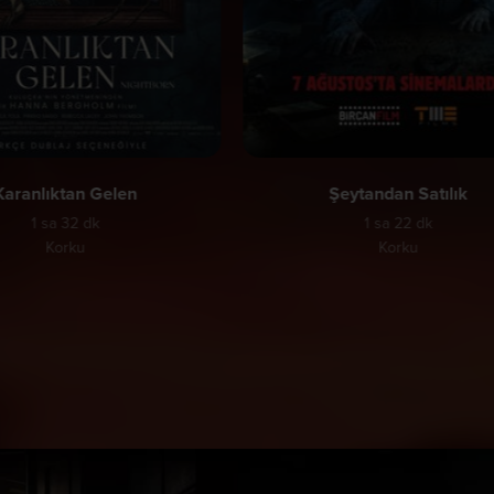
Karanlıktan Gelen
Şeytandan Satılık
1 sa 32 dk
1 sa 22 dk
Korku
Korku