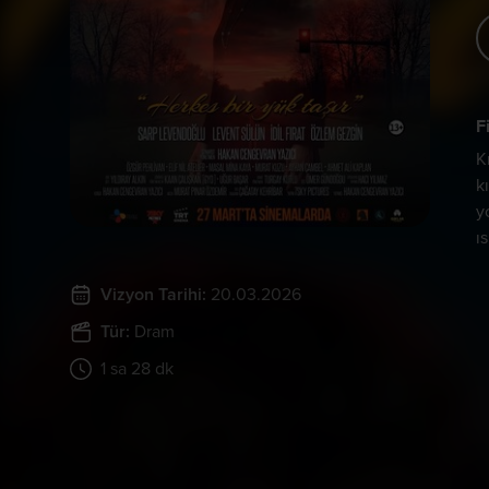
F
K
k
y
ı
Vizyon Tarihi:
20.03.2026
Tür:
Dram
1 sa 28 dk