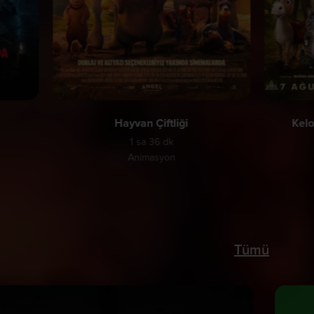
Hayvan Çiftliği
Kelo
1 sa 36 dk
Animasyon
Tümü