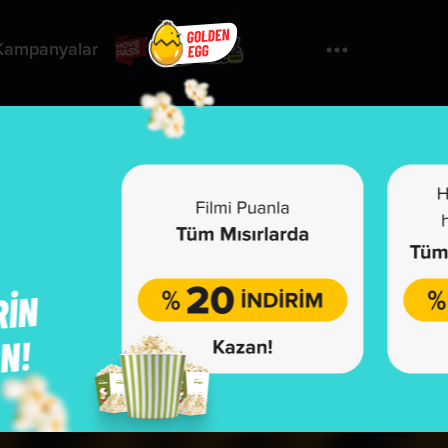
Kampanyalar
Yorumla
Hammal: Güvercin Terbiyecisi
u film henüz sınıflandırılmamıştır.
önetmen:
Hakan Cengevran Yazıcı
yuncular:
İdil Fırat, Levent Sülün, Sarp Levendoğlu