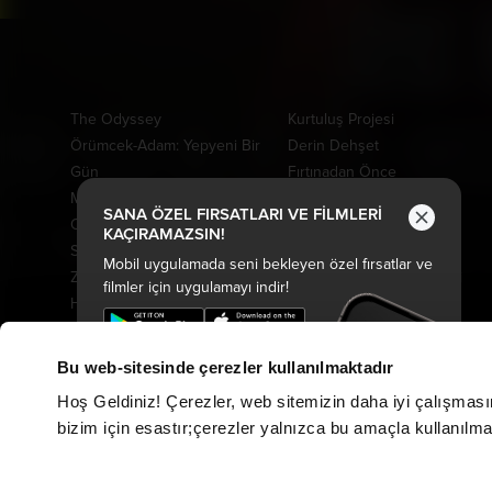
Vizyonda
Yakında
The Odyssey
Kurtuluş Projesi
Örümcek-Adam: Yepyeni Bir
Derin Dehşet
Gün
Fırtınadan Önce
Minyonlar ve Canavarlar
Kuyumcu
SANA ÖZEL FIRSATLARI VE FİLMLERİ
Oyuncak Hikayesi 5
Oak Caddesi'nin Sonu
KAÇIRAMAZSIN!
Saplantı
Paw Patrol: Dino Filmi
Mobil uygulamada seni bekleyen özel fırsatlar ve
Ziyaretçiler: Hesaplaşma
Peter Pan Kabuslar Ülkesi
filmler için uygulamayı indir!
Hayvan Çiftliği
Tarot: Yeniden Doğuş
Nasreddin Hoca Zaman
Drama
Yolcusu 4
Cesur Denizciler: Okyanus
Bu web-sitesinde çerezler kullanılmaktadır
Keloğlan ve Hayvan Dostları
Macerası
Hoş Geldiniz! Çerezler, web sitemizin daha iyi çalışması
Özgür Kedi Scotty
Davet
bizim için esastır;çerezler yalnızca bu amaçla kullanılmakt
Karanlıktan Gelen
Evcil Kahramanlar
Moana
Fırtına Ekip Yollarda
Kozalak Devri
Gerçek Kayıtlar: Vaka 7