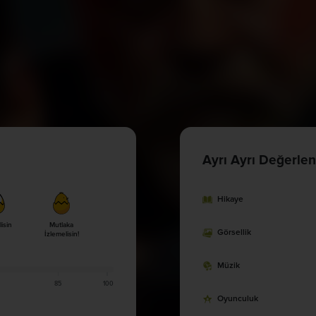
Ayrı Ayrı Değerlen
Hikaye
lisin
Mutlaka
Görsellik
İzlemelisin!
Müzik
85
100
Oyunculuk