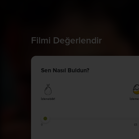
Filmi Değerlendir
Sen Nasıl Buldun?
İzlenebilir!
İzleme
0
65