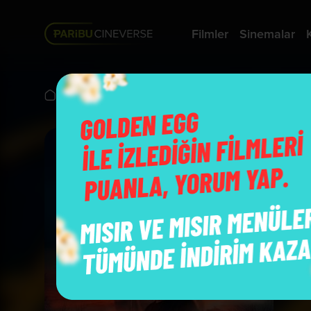
Filmler
Sinemalar
Vizyonda
Hammal: Güvercin Terbiyecisi
B
Y
O