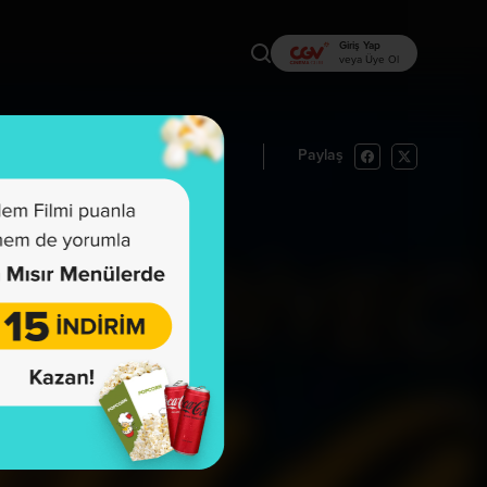
Giriş Yap
veya Üye Ol
Paylaş
rı Oku
İzlemek İstiyorum