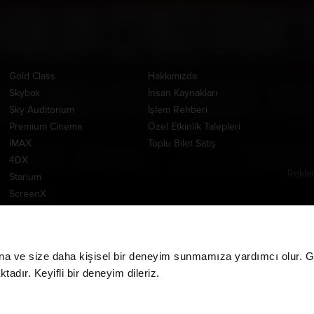
Ayrıcalıklı Salonlar
Kurumsal
Uygul
Gold Class
Hakkımızda
Skybox
İnsan Kaynakları
Sky Auditorium
İşlem Rehberi
Premium Cinema
Özel Etkinlik Talepleri
IMAX
Toplu Bilet Satış
4DX
Rekla
Starium
www.m
ScreenX
Yardım Merkezi
Tempur Cinema
E-Bilet
DBOX
İade İşlemleri
MPX
CGV MoviePass İade
na ve size daha kişisel bir deneyim sunmamıza yardımcı olur. Giz
İşlemleri
adır. Keyifli bir deneyim dileriz.
CGV MoviePass Barkod
Yükleme