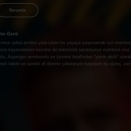
Yorumla
ilm Özeti
ırmızı ışıkta aniden yola çıkan bir yayaya çarpmamak için manev
ızını kaybederken kendisi de tekerlekli sandalyeye mahkûm olur
olu, Asperger sendromlu ve çevresi tarafından "yarım akıllı" olarak 
srarlı takibi ve sürekli af dileme çabalarıyla başlayan bu süreç, za