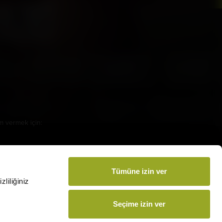
amamızı İndirin
m vermek için:
arsmedia.com.tr
Tümüne izin ver
liliğiniz
Seçime izin ver