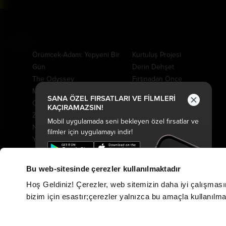
Vizyonda
Yakında
Örümcek-Adam: Yepyeni Bir
Kurtuluş Projesi
Gün
Derin Dehşet
The Odyssey
Fırtınadan Önce
Minyonlar ve Canavarlar
Kuyumcu
SANA ÖZEL FIRSATLARI VE FİLMLERİ
Oyuncak Hikayesi 5
Oak Caddesi'nin Sonu
KAÇIRAMAZSIN!
Ziyaretçiler: Hesaplaşma
Paw Patrol: Dino Filmi
Mobil uygulamada seni bekleyen özel fırsatlar ve
Nasreddin Hoca Zaman
Peter Pan Kabuslar Ülkesi
filmler için uygulamayı indir!
Yolcusu 4
Tarot: Yeniden Doğuş
Saplantı
Drama
Keloğlan ve Hayvan Dostları
Cesur Denizciler: Okyanus
Bu web-sitesinde çerezler kullanılmaktadır
Hayvan Çiftliği
Macerası
Hoş Geldiniz! Çerezler, web sitemizin daha iyi çalışması
Karanlıktan Gelen
Davet
bizim için esastır;çerezler yalnızca bu amaçla kullanılmakt
Özgür Kedi Scotty
Evcil Kahramanlar
Kozalak Devri
Fırtına Ekip Yollarda
Moana
Gerçek Kayıtlar: Vaka 7