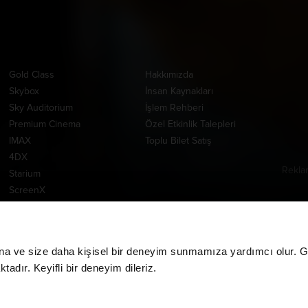
Ayrıcalıklı Salonlar
Kurumsal
Uygul
Gold Class
Hakkımızda
Skybox
İnsan Kaynakları
Sky Auditorium
İşlem Rehberi
Premium Cinema
Özel Etkinlik Talepleri
IMAX
Toplu Bilet Satış
4DX
Rekla
Starium
www.m
ScreenX
Yardım Merkezi
Tempur Cinema
E-Bilet
DBOX
İade İşlemleri
MPX
CGV MoviePass İade
na ve size daha kişisel bir deneyim sunmamıza yardımcı olur. Giz
İşlemleri
adır. Keyifli bir deneyim dileriz.
CGV MoviePass Barkod
Yükleme