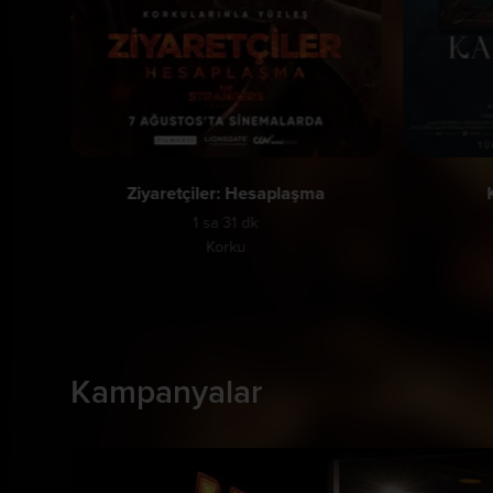
Ziyaretçiler: Hesaplaşma
1 sa 31 dk
Korku
Kampanyalar