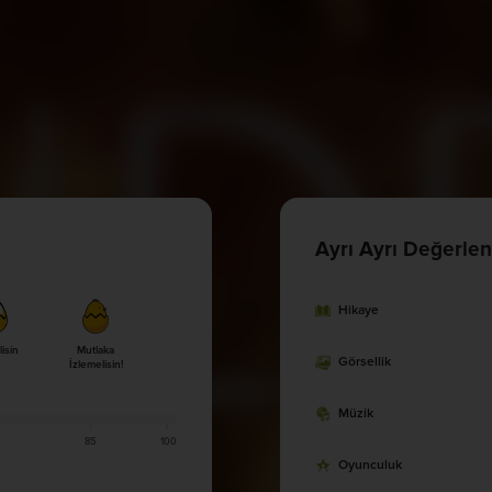
Ayrı Ayrı Değerlen
Hikaye
lisin
Mutlaka
Görsellik
İzlemelisin!
Müzik
85
100
Oyunculuk