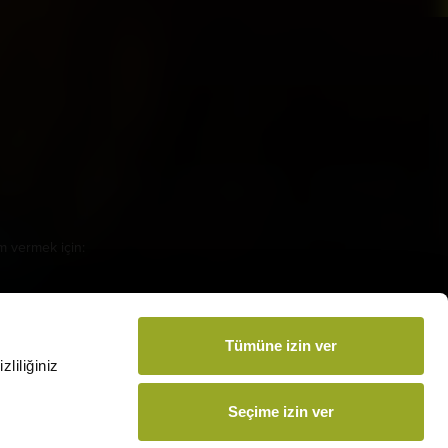
amamızı İndirin
m vermek için:
arsmedia.com.tr
Tümüne izin ver
liliğiniz
Seçime izin ver