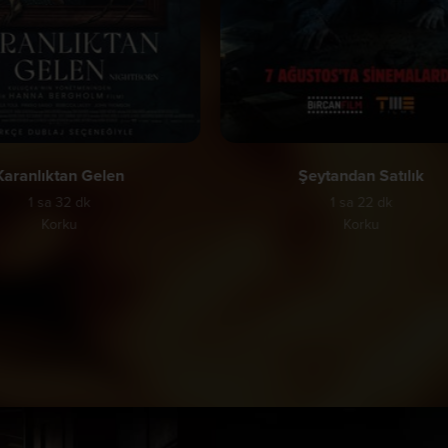
Karanlıktan Gelen
Şeytandan Satılık
1 sa 32 dk
1 sa 22 dk
Korku
Korku