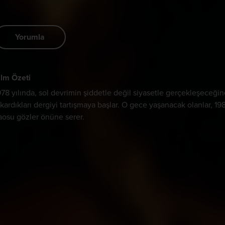
Yorumla
ilm Özeti
978 yılında, sol devrimin şiddetle değil siyasetle gerçekleşeceği
ıkardıkları dergiyi tartışmaya başlar. O gece yaşanacak olanlar, 1
aosu gözler önüne serer.