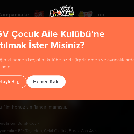
Kampanyalar
V Çocuk Aile Kulübü’ne
tılmak İster Misiniz?
Yorumla
ğinizi hemen başlatın, kulübe özel sürprizlerden ve ayrıcalıklard
lanın!
içbir Şey Yerinde Değil
taylı Bilgi
Hemen Katıl
u film henüz sınıflandırılmamıştır.
önetmen:
Burak Çevik
yuncular:
Efe Taşdelen, Celal Öztürk, Burak Can Aras