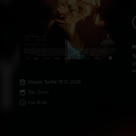
F
1
ç
k
Vizyon Tarihi:
18.10.2024
Tür:
Dram
1 sa 16 dk