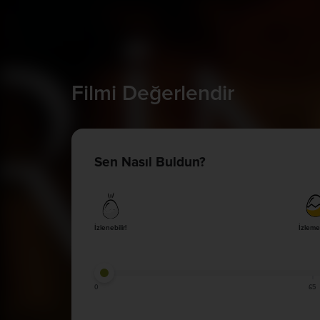
Filmi Değerlendir
Sen Nasıl Buldun?
İzlenebilir!
İzleme
0
65