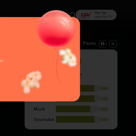
Giriş Yap
veya Üye Ol
Paylaş
rı Oku
İzlemek İstiyorum
67
an
İzlemelisin
İzleyenler Nasıl Buldular?
%90
Hikaye
%90
Görsellik
%80
Müzik
%90
Oyunculuk