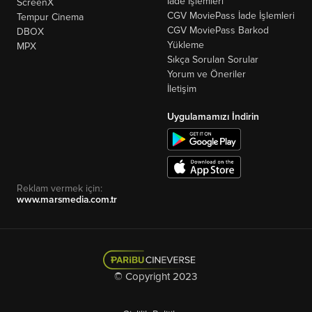
İade İşlemleri
ScreenX
CGV MoviePass İade İşlemleri
Tempur Cinema
CGV MoviePass Barkod
DBOX
Yükleme
MPX
Sıkça Sorulan Sorular
Yorum ve Öneriler
İletişim
Uygulamamızı İndirin
Reklam vermek için:
www.marsmedia.com.tr
© Copyright 2023