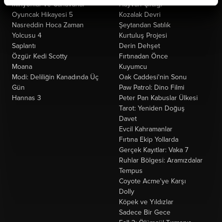
Minyonlar ve Canavarlar
Hayvan Çiftliği
Oyuncak Hikayesi 5
Kozalak Devri
Nasreddin Hoca Zaman
Şeytandan Satılık
Yolcusu 4
Kurtuluş Projesi
Saplantı
Derin Dehşet
Özgür Kedi Scotty
Fırtınadan Önce
Moana
Kuyumcu
Modi: Deliliğin Kanadında Üç
Oak Caddesi'nin Sonu
Gün
Paw Patrol: Dino Filmi
Hannas 3
Peter Pan Kabuslar Ülkesi
Tarot: Yeniden Doğuş
Davet
Evcil Kahramanlar
Fırtına Ekip Yollarda
Gerçek Kayıtlar: Vaka 7
Ruhlar Bölgesi: Aramızdalar
Tempus
Coyote Acme'ye Karşı
Dolly
Köpek ve Yıldızlar
Sadece Bir Gece