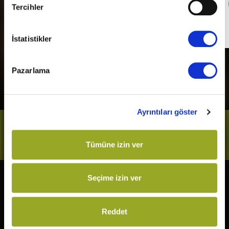
Detaylı Bilgi
Tercihler
Son Gün
31 Aralık 2026
İstatistikler
Pazarlama
Ayrıntıları göster
Bizi Takip Et
Tümüne izin ver
Seçime izin ver
Vizyonda
Yakında
Örümcek-Adam: Yepyeni Bir
Ziyaretçiler: Hesaplaşma
Reddet
Gün
Karanlıktan Gelen
The Odyssey
Keloğlan ve Hayvan Dostları