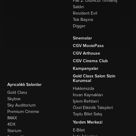
Fall 2: Ölümcül Tırmanış
Saldırı
Resident Evil
Tek Başına
Digger
Sinemalar
CGV MoviePass
CGV Arthouse
CGV Cinema Club
Kampanyalar
Gold Class Salon Sizin
Kurumsal
Ayrıcalıklı Salonlar
Hakkımızda
Gold Class
İnsan Kaynakları
Skybox
İşlem Rehberi
Sky Auditorium
Özel Etkinlik Talepleri
Premium Cinema
Toplu Bilet Satış
IMAX
Yardım Merkezi
4DX
E-Bilet
Starium