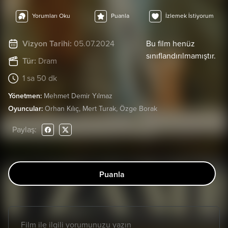
Yorumları Oku
Puanla
İzlemek İstiyorum
Vizyon Tarihi:
05.07.2024
Bu film henüz
sınıflandırılmamıştır.
Tür:
Dram
1 sa 50 dk
Yönetmen:
Mehmet Demir Yılmaz
Oyuncular:
Orhan Kılıç, Mert Turak, Özge Borak
Paylaş:
Puanla