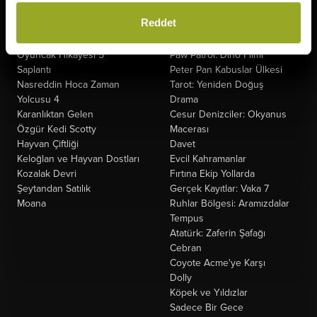
The Odyssey
Fırtınadan Önce
Reddet
Minyonlar ve Canavarlar
Kuyumcu
Ziyaretçiler: Hesaplaşma
Oak Caddesi'nin Sonu
Oyuncak Hikayesi 5
Paw Patrol: Dino Filmi
Saplantı
Peter Pan Kabuslar Ülkesi
Nasreddin Hoca Zaman
Tarot: Yeniden Doğuş
Yolcusu 4
Drama
Karanlıktan Gelen
Cesur Denizciler: Okyanus
Özgür Kedi Scotty
Macerası
Hayvan Çiftliği
Davet
Keloğlan ve Hayvan Dostları
Evcil Kahramanlar
Kozalak Devri
Fırtına Ekip Yollarda
Şeytandan Satılık
Gerçek Kayıtlar: Vaka 7
Moana
Ruhlar Bölgesi: Aramızdalar
Tempus
Atatürk: Zaferin Şafağı
Cebran
Coyote Acme'ye Karşı
Dolly
Köpek ve Yıldızlar
Sadece Bir Gece