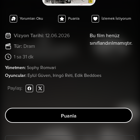
Yorumları Oku
Puanla
İzlemek İstiyorum
Vizyon Tarihi:
12.06.2026
Bu film henüz
sınıflandırılmamıştır.
Tür:
Dram
1 sa 31 dk
Yönetmen:
Sophy Romvari
Oyuncular:
Eylül Güven, Iringó Réti, Edik Beddoes
Paylaş:
Puanla