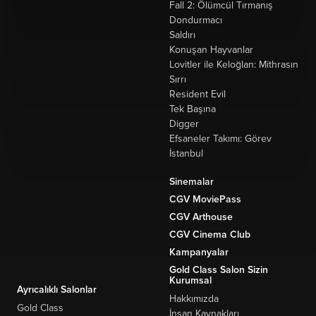
Fall 2: Ölümcül Tırmanış
Dondurmacı
Saldırı
Konuşan Hayvanlar
Lovitler ile Keloğlan: Mithrasın
Sırrı
Resident Evil
Tek Başına
Digger
Efsaneler Takımı: Görev
İstanbul
Sinemalar
CGV MoviePass
CGV Arthouse
CGV Cinema Club
Kampanyalar
Gold Class Salon Sizin
Kurumsal
Ayrıcalıklı Salonlar
Hakkımızda
Gold Class
İnsan Kaynakları