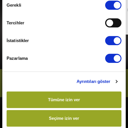
Gerekli
Seçimi
Detaylı Bilgi
Tercihler
Son Gün
31 Aralık 2026
İstatistikler
Pazarlama
Bizi Takip Et
Ayrıntıları göster
Tümüne izin ver
Vizyonda
Yakında
Seçime izin ver
Örümcek-Adam: Yepyeni Bir
Kurtuluş Projesi
Gün
Derin Dehşet