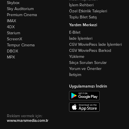
Skybox
İşlem Rehberi
Sky Auditorium
Özel Etkinlik Talepleri
Premium Cinema
Toplu Bilet Satış
IMAX
Yardım Merkezi
4DX
E-Bilet
Starium
İade İşlemleri
ScreenX
CGV MoviePass İade İşlemleri
Tempur Cinema
CGV MoviePass Barkod
DBOX
Yükleme
MPX
Sıkça Sorulan Sorular
Yorum ve Öneriler
İletişim
Uygulamamızı İndirin
Reklam vermek için:
www.marsmedia.com.tr