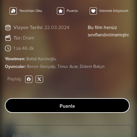
Yorumları Oku
Puanla
İzlemek İstiyorum
Vizyon Tarihi:
22.03.2024
Bu film henüz
sınıflandırılmamıştır.
Tür:
Dram
1 sa 46 dk
Yönetmen:
Battal Karslıoğlu
Oyuncular:
Beren Gençalp, Timur Acar, Didem Balçın
Paylaş:
Puanla