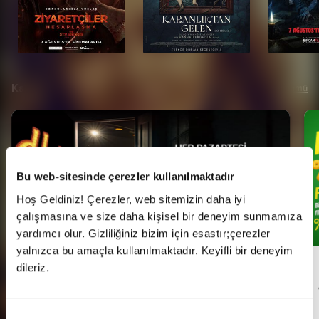
Kampanyalar
Tümü
Bu web-sitesinde çerezler kullanılmaktadır
Hoş Geldiniz! Çerezler, web sitemizin daha iyi
çalışmasına ve size daha kişisel bir deneyim sunmamıza
yardımcı olur. Gizliliğiniz bizim için esastır;çerezler
yalnızca bu amaçla kullanılmaktadır. Keyifli bir deneyim
dileriz.
Her Pazartesi Halk Günü!
Onay