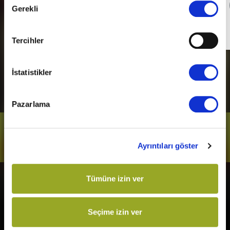
Detaylı Bilgi
Gerekli
Seçimi
Son Gün
31 Aralık 2026
Tercihler
İstatistikler
Pazarlama
Bizi Takip Et
Ayrıntıları göster
Tümüne izin ver
Vizyonda
Yakında
Örümcek-Adam: Yepyeni Bir
Kurtuluş Projesi
Seçime izin ver
Gün
Derin Dehşet
The Odyssey
Fırtınadan Önce