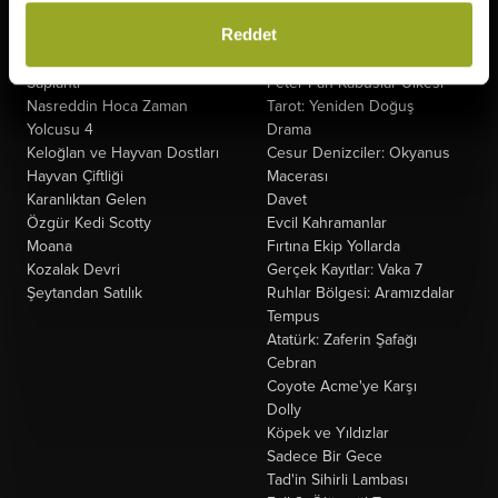
Minyonlar ve Canavarlar
Kuyumcu
Reddet
Ziyaretçiler: Hesaplaşma
Oak Caddesi'nin Sonu
Oyuncak Hikayesi 5
Paw Patrol: Dino Filmi
Saplantı
Peter Pan Kabuslar Ülkesi
Nasreddin Hoca Zaman
Tarot: Yeniden Doğuş
Yolcusu 4
Drama
Keloğlan ve Hayvan Dostları
Cesur Denizciler: Okyanus
Hayvan Çiftliği
Macerası
Karanlıktan Gelen
Davet
Özgür Kedi Scotty
Evcil Kahramanlar
Moana
Fırtına Ekip Yollarda
Kozalak Devri
Gerçek Kayıtlar: Vaka 7
Şeytandan Satılık
Ruhlar Bölgesi: Aramızdalar
Tempus
Atatürk: Zaferin Şafağı
Cebran
Coyote Acme'ye Karşı
Dolly
Köpek ve Yıldızlar
Sadece Bir Gece
Tad'in Sihirli Lambası