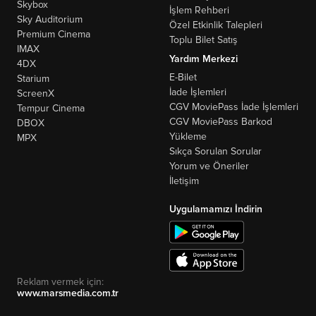
Skybox
İşlem Rehberi
Sky Auditorium
Özel Etkinlik Talepleri
Premium Cinema
Toplu Bilet Satış
IMAX
Yardım Merkezi
4DX
E-Bilet
Starium
İade İşlemleri
ScreenX
CGV MoviePass İade İşlemleri
Tempur Cinema
CGV MoviePass Barkod
DBOX
Yükleme
MPX
Sıkça Sorulan Sorular
Yorum ve Öneriler
İletişim
Uygulamamızı İndirin
Reklam vermek için:
www.marsmedia.com.tr