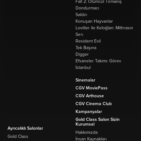
Fall 2: Ölümcül Tırmanış
Dondurmacı
Saldırı
Konuşan Hayvanlar
Lovitler ile Keloğlan: Mithrasın
Sırrı
Resident Evil
Tek Başına
Digger
Efsaneler Takımı: Görev
İstanbul
Sinemalar
CGV MoviePass
CGV Arthouse
CGV Cinema Club
Kampanyalar
Gold Class Salon Sizin
Kurumsal
Ayrıcalıklı Salonlar
Hakkımızda
Gold Class
İnsan Kaynakları