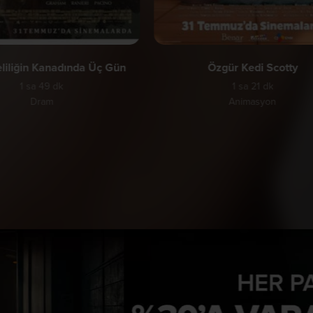
liliğin Kanadında Üç Gün
Özgür Kedi Scotty
1 sa 49 dk
1 sa 21 dk
Dram
Animasyon