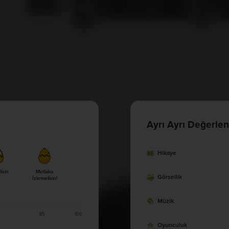
Ayrı Ayrı Değerlen
Hikaye
lisin
Mutlaka
Görsellik
İzlemelisin!
Müzik
85
100
Oyunculuk