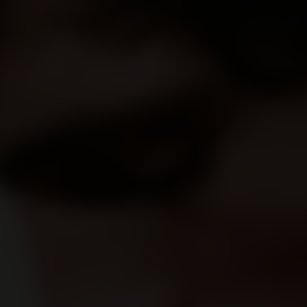
da bağımsız bir film olarak da birbirinden çok kopuk sahneler bir
.
Daha Fazla Göster