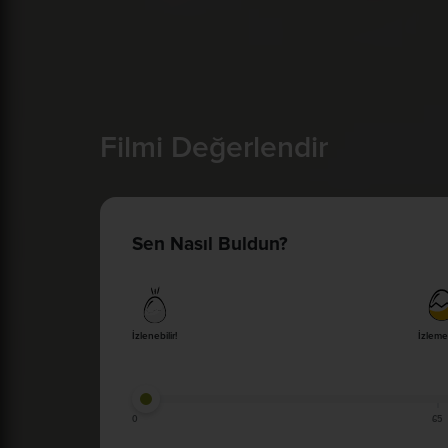
Filmi Değerlendir
Sen Nasıl Buldun?
İzlenebilir!
İzleme
0
65