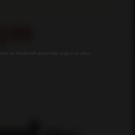
rine ve Heathcliff arasındaki yoğun ve yıkıcı