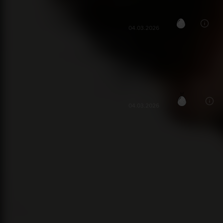
zaman kaybı, hic begenmedik
Kaan K***
4
KK
04.03.2026
Kitapla alakası olmamasının yanın
bekleyebildim tavsiye etmiyorum
Kübra Ç***
10
KÇ
04.03.2026