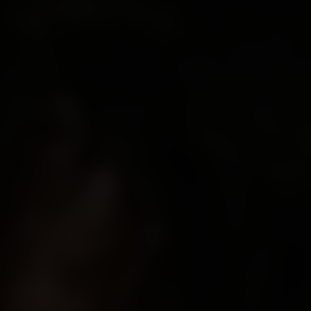
dukça etkileyiciydi