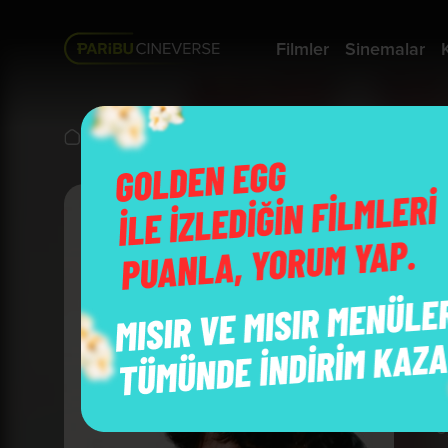
Filmler
Sinemalar
Vizyonda
Uğultulu Tepeler
W
B
Y
O