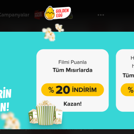
Kampanyalar
Yorumla
Uğultulu Tepeler
uthering Heights
u film henüz sınıflandırılmamıştır.
önetmen:
Emerald Fennell
yuncular:
Margot Robbie, Jacob Elordi, Hong Chau