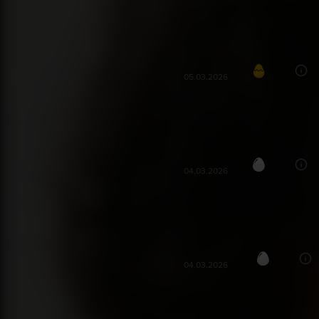
Görsellik, müzik, oyunculuklar ol
Melis S***
86
MS
05.03.2026
Berbattı
Nisa Ç***
50
NÇ
04.03.2026
Abartıldığını düşünüyorum
Tuğba Ö***
49
TÖ
04.03.2026