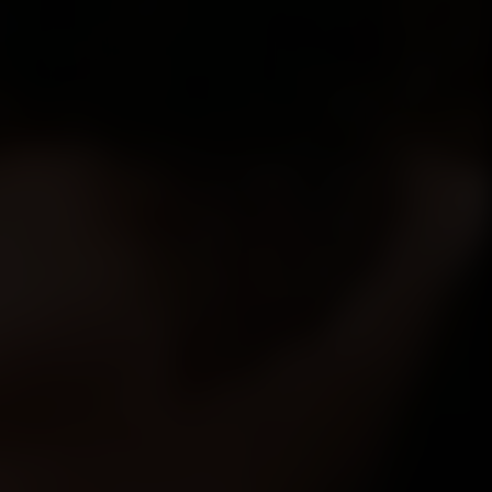
leşimiydi. Sonuna kadar zor