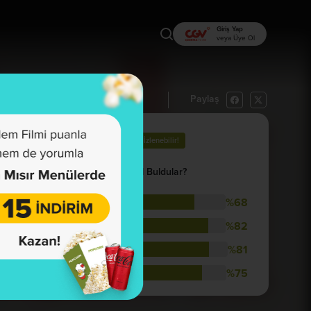
Giriş Yap
veya Üye Ol
Paylaş
rı Oku
İzlemek İstiyorum
63
İzlenebilir!
İzleyenler Nasıl Buldular?
%68
Hikaye
%82
Görsellik
%81
Müzik
%75
Oyunculuk