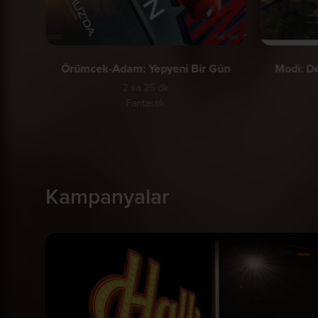
Örümcek-Adam: Yepyeni Bir Gün
Modi: De
2 sa 25 dk
Fantastik
Kampanyalar