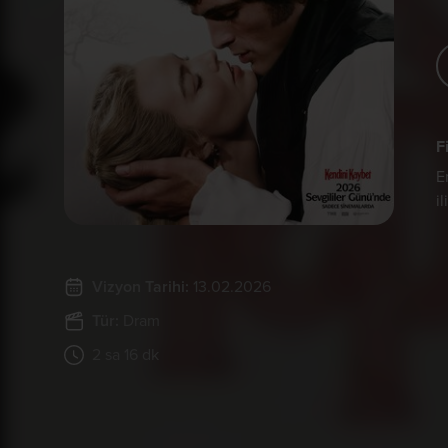
F
E
i
Vizyon Tarihi:
13.02.2026
Tür:
Dram
2 sa 16 dk