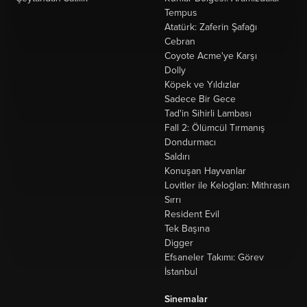
Tempus
Atatürk: Zaferin Şafağı
Cebran
Coyote Acme'ye Karşı
Dolly
Köpek ve Yıldızlar
Sadece Bir Gece
Tad'in Sihirli Lambası
Fall 2: Ölümcül Tırmanış
Dondurmacı
Saldırı
Konuşan Hayvanlar
Lovitler ile Keloğlan: Mithrasın
Sırrı
Resident Evil
Tek Başına
Digger
Efsaneler Takımı: Görev
İstanbul
Sinemalar