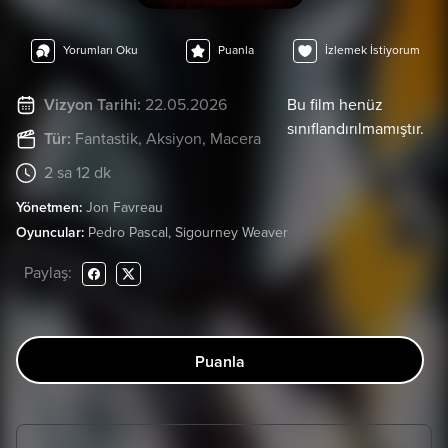
Yorumları Oku
Puanla
İzlemek İstiyorum
Vizyon Tarihi:
22.05.2026
Bu film henüz
sınıflandırılmamıştır.
Tür:
Fantastik
, Aksiyon
, Macera
2 sa 12 dk
Yönetmen:
Jon Favreau
Oyuncular:
Pedro Pascal, Sigourney Weaver
Paylaş:
Puanla