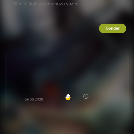
Gönder
Açıkçası beklentilerimi karşıladığını söyleyebilirim.
Grogu'dan Allah razı olsun. İnsanın yüzünde
tebessüm belirmesine her bulunduğu sahnede
vesile oluyor.
Cenk P***
83
CP
09.06.2026