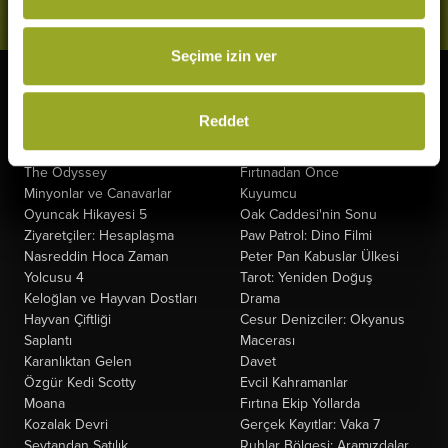
Seçime izin ver
Vizyonda
Yakında
Reddet
Örümcek-Adam: Yepyeni Bir
Kurtuluş Projesi
Gün
Derin Dehşet
The Odyssey
Fırtınadan Önce
Minyonlar ve Canavarlar
Kuyumcu
Oyuncak Hikayesi 5
Oak Caddesi'nin Sonu
Ziyaretçiler: Hesaplaşma
Paw Patrol: Dino Filmi
Nasreddin Hoca Zaman
Peter Pan Kabuslar Ülkesi
Yolcusu 4
Tarot: Yeniden Doğuş
Keloğlan ve Hayvan Dostları
Drama
Hayvan Çiftliği
Cesur Denizciler: Okyanus
Saplantı
Macerası
Karanlıktan Gelen
Davet
Özgür Kedi Scotty
Evcil Kahramanlar
Moana
Fırtına Ekip Yollarda
Kozalak Devri
Gerçek Kayıtlar: Vaka 7
Şeytandan Satılık
Ruhlar Bölgesi: Aramızdalar