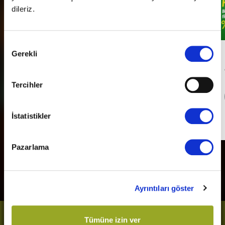
dileriz.
Onay
Gerekli
Seçimi
Her Pazartesi Halk Günü!
Tercihler
Detaylı Bilgi
İstatistikler
Son Gün
31 Aralık 2026
Pazarlama
Ayrıntıları göster
Bizi Takip Et
Tümüne izin ver