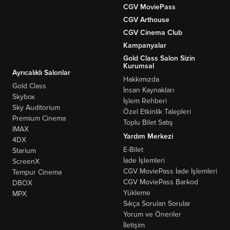
CGV MoviePass
CGV Arthouse
CGV Cinema Club
Kampanyalar
Gold Class Salon Sizin
Kurumsal
Ayrıcalıklı Salonlar
Hakkımızda
Gold Class
İnsan Kaynakları
Skybox
İşlem Rehberi
Sky Auditorium
Özel Etkinlik Talepleri
Premium Cinema
Toplu Bilet Satış
IMAX
Yardım Merkezi
4DX
E-Bilet
Starium
İade İşlemleri
ScreenX
CGV MoviePass İade İşlemleri
Tempur Cinema
CGV MoviePass Barkod
DBOX
Yükleme
MPX
Sıkça Sorulan Sorular
Yorum ve Öneriler
İletişim