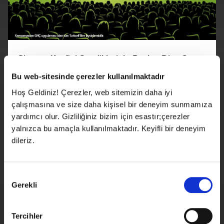
Sinema Keyfini Sevdiklerinle Paylaş Diye 2.
Biletin Hediye!
Bu web-sitesinde çerezler kullanılmaktadır
Hoş Geldiniz! Çerezler, web sitemizin daha iyi
çalışmasına ve size daha kişisel bir deneyim sunmamıza
yardımcı olur. Gizliliğiniz bizim için esastır;çerezler
Detaylı Bilgi
yalnızca bu amaçla kullanılmaktadır. Keyifli bir deneyim
dileriz.
Son Gün
31 Aralık 2026
Onay
Gerekli
Seçimi
Tercihler