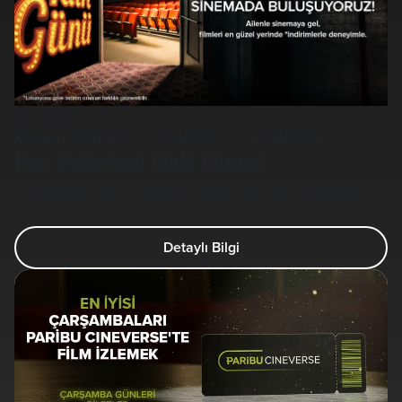
POPÜLER
Kampanya Dönemi:
01 Ocak 2023 - 31 Aralık 2026
Her Pazartesi Halk Günü!
Her Pazartesi Sinema Biletlerinde İndirim Seni Bekliyor!
Detaylı Bilgi