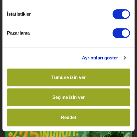
İstatistikler
Pazarlama
SELFY Artısıyla Geldi!
Ayrıntıları göster
Tümüne izin ver
Detaylı Bilgi
Son Gün
31 Aralık 2026
Seçime izin ver
Reddet