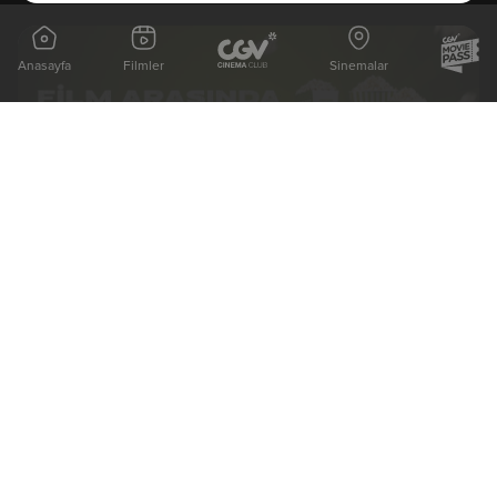
Anasayfa
Filmler
Sinemalar
Siz Bitti Demeden Mısır Bitmez!
Detaylı Bilgi
Son Gün
31 Aralık 2026