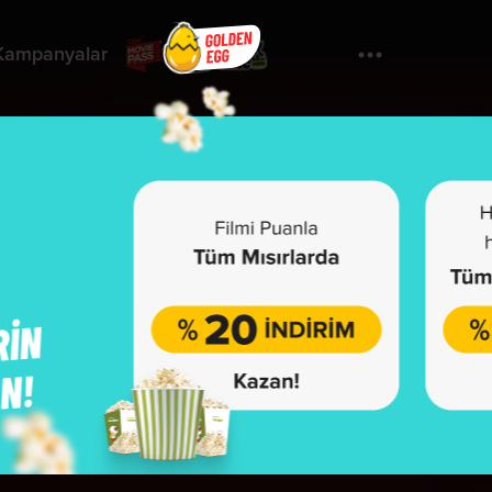
Kampanyalar
Yorumla
Bugonia
u film henüz sınıflandırılmamıştır.
önetmen:
Yorgos Lanthimos
yuncular:
Emma Stone, Alicia Silverstone, Jesse Plemons