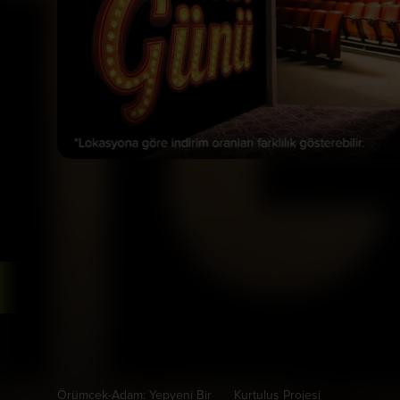
Bizi Takip Et
Vizyonda
Yakında
Örümcek-Adam: Yepyeni Bir
Kurtuluş Projesi