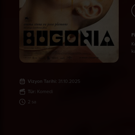
F
K
k
Vizyon Tarihi:
31.10.2025
Tür:
Komedi
2 sa