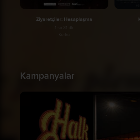
Ziyaretçiler: Hesaplaşma
1 sa 31 dk
Korku
Kampanyalar