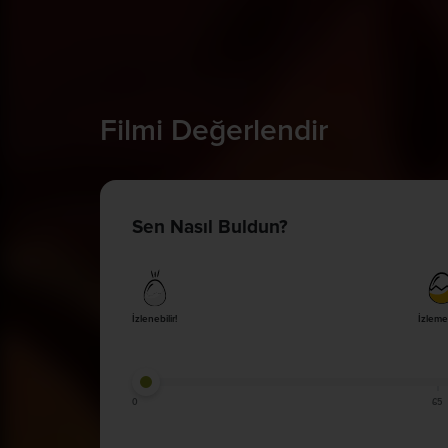
Filmi Değerlendir
Sen Nasıl Buldun?
İzlenebilir!
İzleme
0
65