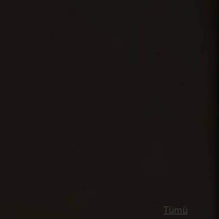
 oynamış
aşınıza gitmediğiniz sürece
Tümü