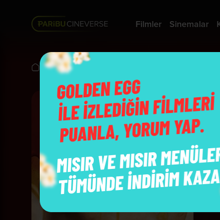
Filmler
Sinemalar
Vizyonda
Bugonia
B
Y
O