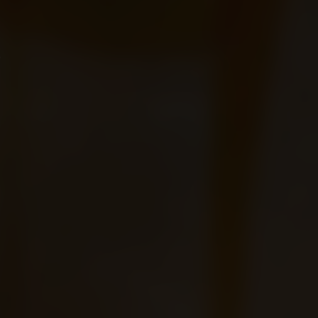
 komedi filmi değil ama keyifli bir filmdi. Emma Stone yine çok iyi
 yok. Bence sadece korku ve bilim kurgu filmi. Ama güzeldi. Tek b