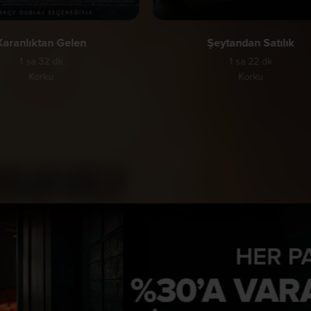
Karanlıktan Gelen
Şeytandan Satılık
1 sa 32 dk
1 sa 22 dk
Korku
Korku