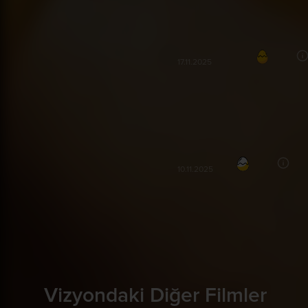
gerilim dolu eğlenceli bir filmdi.
Hüseyin G***
87
HG
17.11.2025
Filmin komedi ile hiç bir alakası
tavsiye ederim
Ali B***
70
AB
10.11.2025
Vizyondaki Diğer Filmler