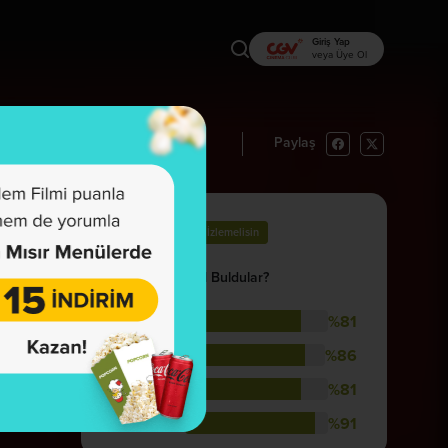
Giriş Yap
veya Üye Ol
Paylaş
rı Oku
İzlemek İstiyorum
83
İzlemelisin
İzleyenler Nasıl Buldular?
%81
Hikaye
%86
Görsellik
%81
Müzik
%91
Oyunculuk