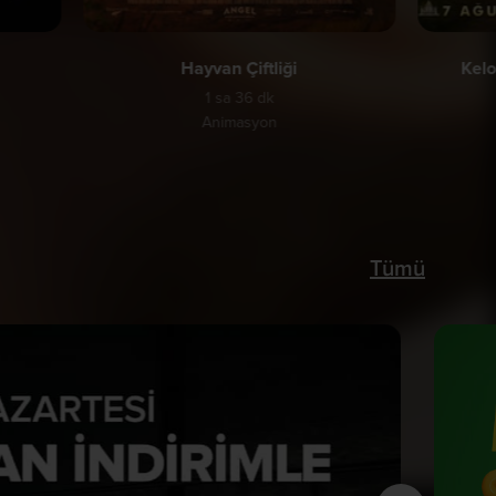
Hayvan Çiftliği
Kelo
1 sa 36 dk
Animasyon
Tümü