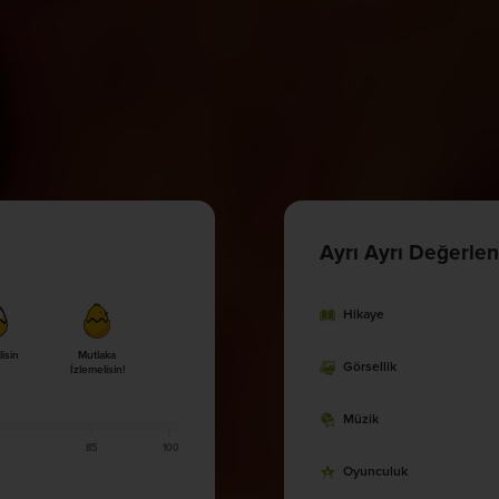
Ayrı Ayrı Değerlen
Hikaye
lisin
Mutlaka
Görsellik
İzlemelisin!
Müzik
85
100
Oyunculuk