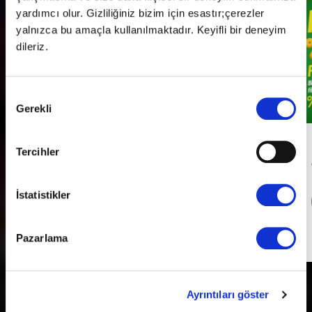
yardımcı olur. Gizliliğiniz bizim için esastır;çerezler
yalnızca bu amaçla kullanılmaktadır. Keyifli bir deneyim
dileriz.
Onay
Gerekli
Seçimi
Her Pazartesi Halk Günü!
Tercihler
İstatistikler
Detaylı Bilgi
Pazarlama
Son Gün
31 Aralık 2026
Ayrıntıları göster