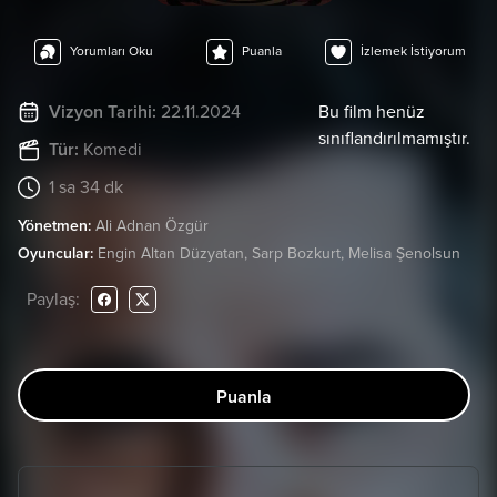
Yorumları Oku
Puanla
İzlemek İstiyorum
Vizyon Tarihi:
22.11.2024
Bu film henüz
sınıflandırılmamıştır.
Tür:
Komedi
1 sa 34 dk
Yönetmen:
Ali Adnan Özgür
Oyuncular:
Engin Altan Düzyatan, Sarp Bozkurt, Melisa Şenolsun
Paylaş:
Puanla