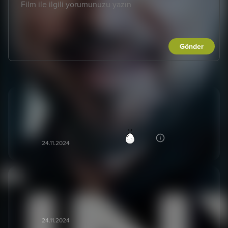
Gönder
Güzel hikaye ama olaylar düğümlenmeden çok hızlı
gelişiyor
Umut Can D***
50
UD
24.11.2024
İyi komedi çok beğendim hikaye de iyi oyuncularda
iyi.
Agarovshen S***
AS
24.11.2024