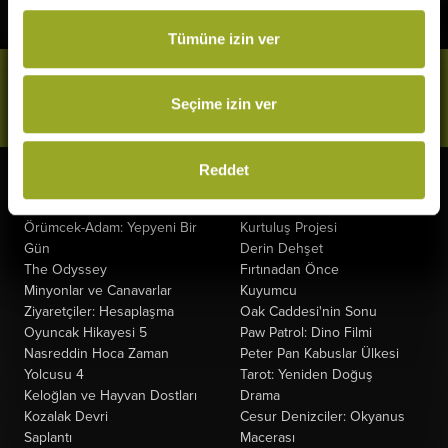
Tümüne izin ver
Bizi Takip Et
Seçime izin ver
Reddet
Vizyonda
Yakında
Örümcek-Adam: Yepyeni Bir
Kurtuluş Projesi
Gün
Derin Dehşet
The Odyssey
Fırtınadan Önce
Minyonlar ve Canavarlar
Kuyumcu
Ziyaretçiler: Hesaplaşma
Oak Caddesi'nin Sonu
Oyuncak Hikayesi 5
Paw Patrol: Dino Filmi
Nasreddin Hoca Zaman
Peter Pan Kabuslar Ülkesi
Yolcusu 4
Tarot: Yeniden Doğuş
Keloğlan ve Hayvan Dostları
Drama
Kozalak Devri
Cesur Denizciler: Okyanus
Saplantı
Macerası