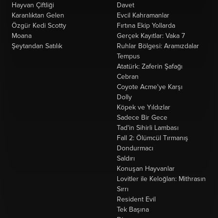
Hayvan Çiftliği
Davet
Karanlıktan Gelen
Evcil Kahramanlar
Özgür Kedi Scotty
Fırtına Ekip Yollarda
Moana
Gerçek Kayıtlar: Vaka 7
Şeytandan Satılık
Ruhlar Bölgesi: Aramızdalar
Tempus
Atatürk: Zaferin Şafağı
Cebran
Coyote Acme'ye Karşı
Dolly
Köpek ve Yıldızlar
Sadece Bir Gece
Tad'in Sihirli Lambası
Fall 2: Ölümcül Tırmanış
Dondurmacı
Saldırı
Konuşan Hayvanlar
Lovitler ile Keloğlan: Mithrasın
Sırrı
Resident Evil
Tek Başına