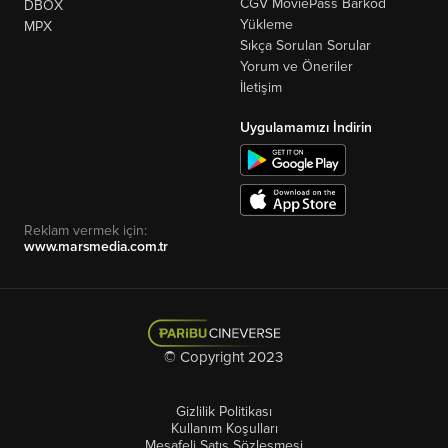
CGV MoviePass Barkod
DBOX
Yükleme
MPX
Sıkça Sorulan Sorular
Yorum ve Öneriler
İletişim
Uygulamamızı İndirin
Reklam vermek için:
www.marsmedia.com.tr
© Copyright 2023
Gizlilik Politikası
Kullanım Koşulları
Mesafeli Satış Sözleşmesi