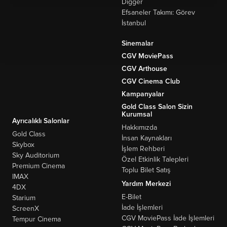
Digger
Efsaneler Takımı: Görev
İstanbul
Sinemalar
CGV MoviePass
CGV Arthouse
CGV Cinema Club
Kampanyalar
Gold Class Salon Sizin
Kurumsal
Ayrıcalıklı Salonlar
Hakkımızda
Gold Class
İnsan Kaynakları
Skybox
İşlem Rehberi
Sky Auditorium
Özel Etkinlik Talepleri
Premium Cinema
Toplu Bilet Satış
IMAX
Yardım Merkezi
4DX
E-Bilet
Starium
İade İşlemleri
ScreenX
CGV MoviePass İade İşlemleri
Tempur Cinema