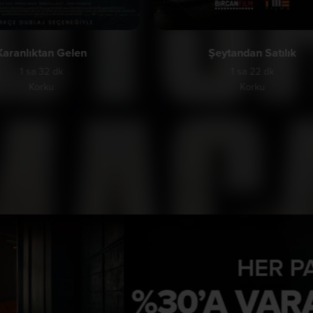
Karanlıktan Gelen
Şeytandan Satılık
1 sa 32 dk
1 sa 22 dk
Korku
Korku