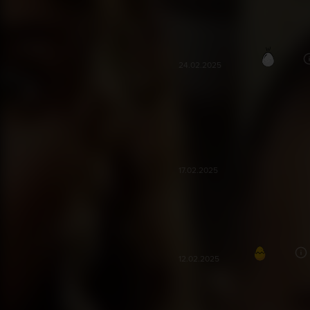
düz duvara baksam daha çok gül
Rumeysa D***
26
RD
24.02.2025
çok saçma bir film. oyunculuk 5 pa
dudaklarım tebessüm bile etmedi
Osman Y***
OY
17.02.2025
Çok iyiydi komedi ve korkuyu birle
Yağmur Ç***
93
YÇ
12.02.2025