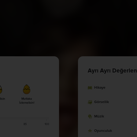
Ayrı Ayrı Değerlen
Hikaye
lisin
Mutlaka
Görsellik
İzlemelisin!
Müzik
85
100
Oyunculuk