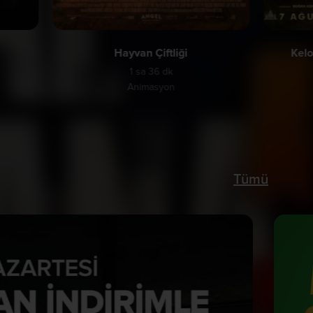
Hayvan Çiftliği
Kelo
1 sa 36 dk
Animasyon
Tümü