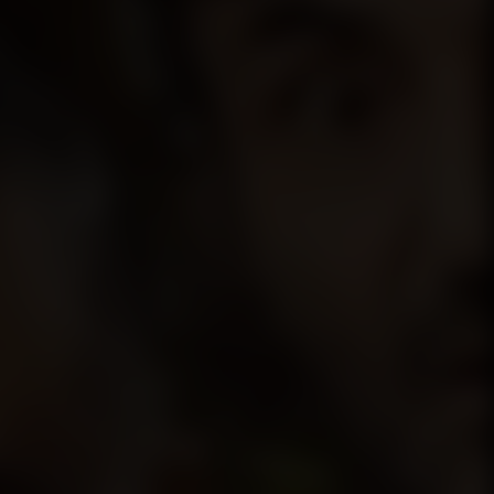
. film boyunca gülmeyi bırakın