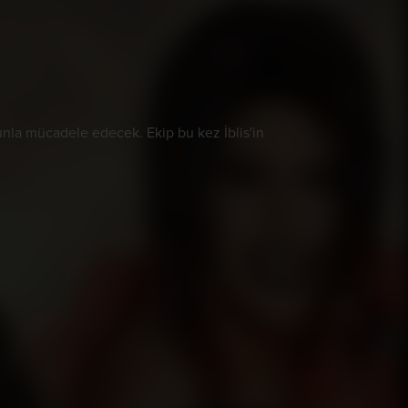
yunla mücadele edecek. Ekip bu kez İblis'in