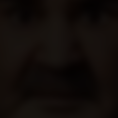
m param boşa gitti
ayal kırıklığı ile sonuçlandı. Birdaha sinemasına para vermem.
Daha Fazla Göster