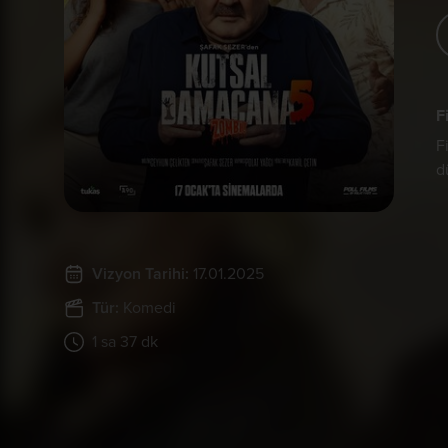
F
F
d
Vizyon Tarihi:
17.01.2025
Tür:
Komedi
1 sa 37 dk