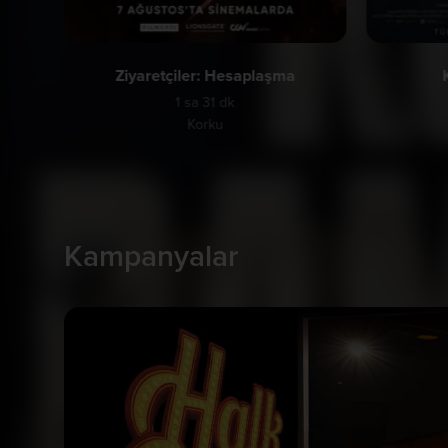
Ziyaretçiler: Hesaplaşma
1 sa 31 dk
Korku
Kampanyalar