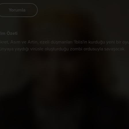
Yorumla
ilm Özeti
ikret, Asım ve Artin, ezeli düşmanları 'İblis'in kurduğu yeni bir o
ünyaya yaydığı virüsle oluşturduğu zombi ordusuyla savaşacak.