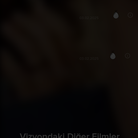
Berbat bir filmdi izlemeyip uyudu
Rahime G***
7
RG
03.02.2025
Büyük beklenti ile gittiğim film h
Başak B***
3
BB
03.02.2025
Vizyondaki Diğer Filmler