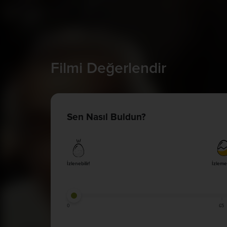
Filmi Değerlendir
Sen Nasıl Buldun?
İzlenebilir!
İzleme
0
65