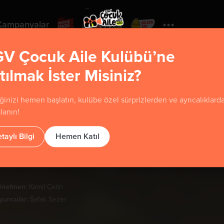
Kampanyalar
V Çocuk Aile Kulübü’ne
tılmak İster Misiniz?
Yorumla
ğinizi hemen başlatın, kulübe özel sürprizlerden ve ayrıcalıklard
Kutsal Damacana 5: Zombi
lanın!
taylı Bilgi
Hemen Katıl
u film henüz sınıflandırılmamıştır.
önetmen:
Kamil Çetin
yuncular:
Şafak Sezer