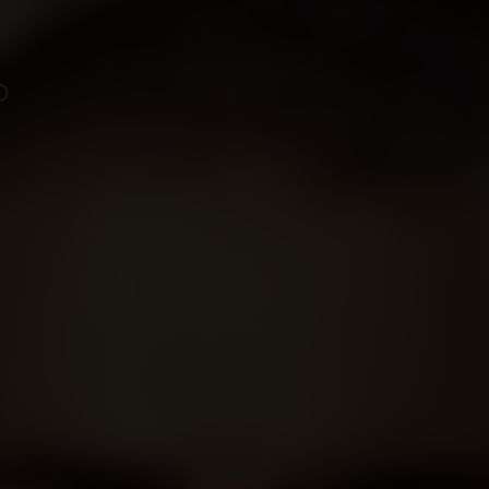
erdim
ra etmez. Türk sinemasının en rezil filmi. seviyesiz espiriler var
.
ştiril harika bi film olmuş