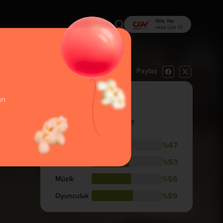
Giriş Yap
veya Üye Ol
Paylaş
rı Oku
İzlemek İstiyorum
41
an
İzlenebilir!
İzleyenler Nasıl Buldular?
%47
Hikaye
%53
Görsellik
%56
Müzik
%59
Oyunculuk