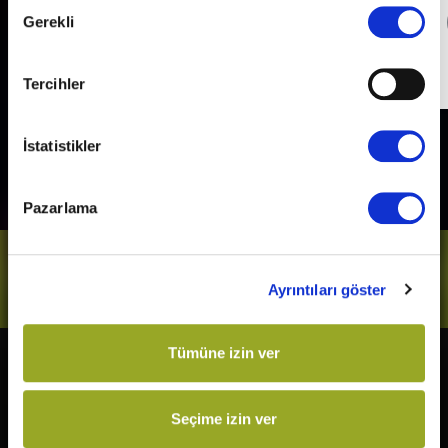
Onay
Detaylı Bilgi
Gerekli
Seçimi
Son Gün
31 Aralık 2026
Tercihler
İstatistikler
Pazarlama
Bizi Takip Et
Ayrıntıları göster
Tümüne izin ver
Vizyonda
Yakında
The Odyssey
Kurtuluş Projesi
Seçime izin ver
Örümcek-Adam: Yepyeni Bir
Derin Dehşet