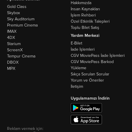
Hakkımızda
Gold Class
İnsan Kaynakları
Skybox
İşlem Rehberi
Sky Auditorium
Özel Etkinlik Talepleri
Premium Cinema
Toplu Bilet Satış
IMAX
Yardım Merkezi
4DX
E-Bilet
Starium
İade İşlemleri
ScreenX
CGV MoviePass İade İşlemleri
Tempur Cinema
CGV MoviePass Barkod
DBOX
Yükleme
MPX
Sıkça Sorulan Sorular
Yorum ve Öneriler
İletişim
Uygulamamızı İndirin
Reklam vermek için: