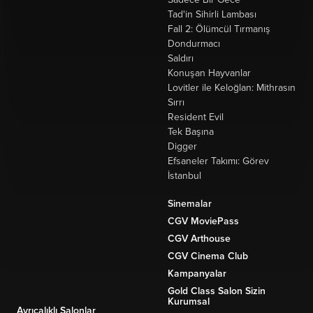
Tad'in Sihirli Lambası
Fall 2: Ölümcül Tırmanış
Dondurmacı
Saldırı
Konuşan Hayvanlar
Lovitler ile Keloğlan: Mithrasın
Sırrı
Resident Evil
Tek Başına
Digger
Efsaneler Takımı: Görev
İstanbul
Sinemalar
CGV MoviePass
CGV Arthouse
CGV Cinema Club
Kampanyalar
Gold Class Salon Sizin
Kurumsal
Ayrıcalıklı Salonlar