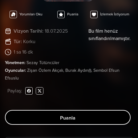
Yorumları Oku
Puanla
İzlemek İstiyorum
Vizyon Tarihi:
18.07.2025
Bu film henüz
sınıflandırılmamıştır.
Tür:
Korku
1 sa 16 dk
Yönetmen:
Sezay Tütüncüler
Oyuncular:
Zişan Özlem Akçalı, Burak Aydın(I), Sembol Efsun
Efsuslu
Paylaş:
Puanla