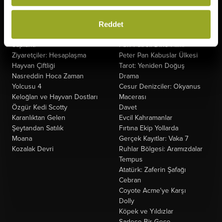
Örümcek-Adam: Yepyeni Bir
Derin Dehşet
Gün
Fırtınadan Önce
Reddet
Oyuncak Hikayesi 5
Kuyumcu
Minyonlar ve Canavarlar
Oak Caddesi'nin Sonu
Saplantı
Paw Patrol: Dino Filmi
Ziyaretçiler: Hesaplaşma
Peter Pan Kabuslar Ülkesi
Hayvan Çiftliği
Tarot: Yeniden Doğuş
Nasreddin Hoca Zaman
Drama
Yolcusu 4
Cesur Denizciler: Okyanus
Keloğlan ve Hayvan Dostları
Macerası
Özgür Kedi Scotty
Davet
Karanlıktan Gelen
Evcil Kahramanlar
Şeytandan Satılık
Fırtına Ekip Yollarda
Moana
Gerçek Kayıtlar: Vaka 7
Kozalak Devri
Ruhlar Bölgesi: Aramızdalar
Tempus
Atatürk: Zaferin Şafağı
Cebran
Coyote Acme'ye Karşı
Dolly
Köpek ve Yıldızlar
Sadece Bir Gece