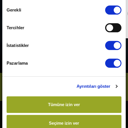
Onay
Gerekli
Seçimi
Detaylı Bilgi
Tercihler
Son Gün
31 Aralık 2026
İstatistikler
Pazarlama
Bizi Takip Et
Ayrıntıları göster
Tümüne izin ver
Vizyonda
Yakında
Seçime izin ver
The Odyssey
Kurtuluş Projesi