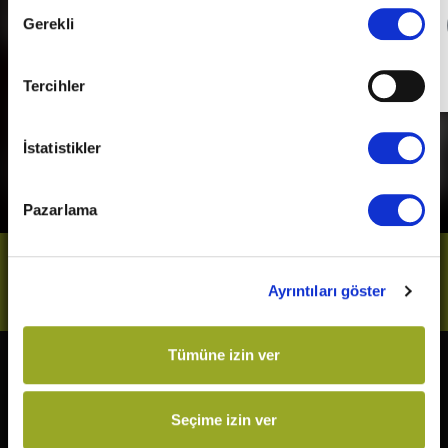
Onay
Detaylı Bilgi
Gerekli
Seçimi
Son Gün
31 Aralık 2026
Tercihler
İstatistikler
Pazarlama
Bizi Takip Et
Ayrıntıları göster
Tümüne izin ver
Vizyonda
Yakında
The Odyssey
Kurtuluş Projesi
Seçime izin ver
Örümcek-Adam: Yepyeni Bir
Derin Dehşet