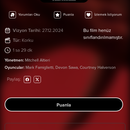
Yorumları Oku
Puanla
İzlemek İstiyorum
Vizyon Tarihi:
27.12.2024
Bu film henüz
sınıflandırılmamıştır.
Tür:
Korku
1 sa 29 dk
Yönetmen:
Mitchell Altieri
Oyuncular:
Mark Famiglietti, Devon Sawa, Courtney Halverson
Paylaş:
Puanla