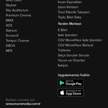
Gold Class
İnsan Kaynakları
Skybox
İşlem Rehberi
Sky Auditorium
Özel Etkinlik Talepleri
Premium Cinema
Toplu Bilet Satış
IMAX
Yardım Merkezi
4DX
E-Bilet
Starium
İade İşlemleri
ScreenX
CGV MoviePass İade İşlemleri
Tempur Cinema
CGV MoviePass Barkod
DBOX
Yükleme
MPX
Sıkça Sorulan Sorular
Yorum ve Öneriler
İletişim
Uygulamamızı İndirin
Reklam vermek için:
www.marsmedia.com.tr