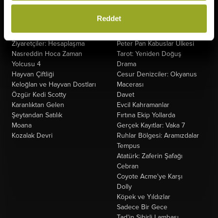
Gün
Fırtınadan Önce
Oyuncak Hikayesi 5
Kuyumcu
Reddet
Minyonlar ve Canavarlar
Oak Caddesi'nin Sonu
Saplantı
Paw Patrol: Dino Filmi
Ziyaretçiler: Hesaplaşma
Peter Pan Kabuslar Ülkesi
Nasreddin Hoca Zaman
Tarot: Yeniden Doğuş
Yolcusu 4
Drama
Hayvan Çiftliği
Cesur Denizciler: Okyanus
Keloğlan ve Hayvan Dostları
Macerası
Özgür Kedi Scotty
Davet
Karanlıktan Gelen
Evcil Kahramanlar
Şeytandan Satılık
Fırtına Ekip Yollarda
Moana
Gerçek Kayıtlar: Vaka 7
Kozalak Devri
Ruhlar Bölgesi: Aramızdalar
Tempus
Atatürk: Zaferin Şafağı
Cebran
Coyote Acme'ye Karşı
Dolly
Köpek ve Yıldızlar
Sadece Bir Gece
Tad'in Sihirli Lambası