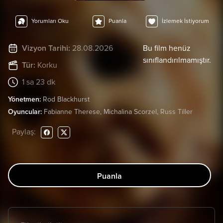
Yorumları Oku
Puanla
İzlemek İstiyorum
Vizyon Tarihi:
28.08.2026
Bu film henüz
sınıflandırılmamıştır.
Tür:
Korku
1 sa 23 dk
Yönetmen:
Rod Blackhurst
Oyuncular:
Fabianne Therese, Michalina Scorzel, Russ Tiller
Paylaş:
Puanla