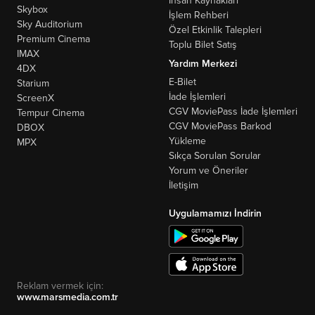
İnsan Kaynakları
Skybox
İşlem Rehberi
Sky Auditorium
Özel Etkinlik Talepleri
Premium Cinema
Toplu Bilet Satış
IMAX
Yardım Merkezi
4DX
E-Bilet
Starium
İade İşlemleri
ScreenX
CGV MoviePass İade İşlemleri
Tempur Cinema
CGV MoviePass Barkod
DBOX
Yükleme
MPX
Sıkça Sorulan Sorular
Yorum ve Öneriler
İletişim
Uygulamamızı İndirin
Reklam vermek için:
www.marsmedia.com.tr