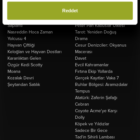
Oyuncak Hikayesi 5
Kuyumcu
Reddet
Minyonlar ve Canavarlar
Oak Caddesi'nin Sonu
Ziyaretçiler: Hesaplaşma
Paw Patrol: Dino Filmi
Saplantı
Peter Pan Kabuslar Ülkesi
Nasreddin Hoca Zaman
Tarot: Yeniden Doğuş
Yolcusu 4
Drama
Hayvan Çiftliği
Cesur Denizciler: Okyanus
Keloğlan ve Hayvan Dostları
Macerası
Karanlıktan Gelen
Davet
Özgür Kedi Scotty
Evcil Kahramanlar
Moana
Fırtına Ekip Yollarda
Kozalak Devri
Gerçek Kayıtlar: Vaka 7
Şeytandan Satılık
Ruhlar Bölgesi: Aramızdalar
Tempus
Atatürk: Zaferin Şafağı
Cebran
Coyote Acme'ye Karşı
Dolly
Köpek ve Yıldızlar
Sadece Bir Gece
Tad'in Sihirli Lambası