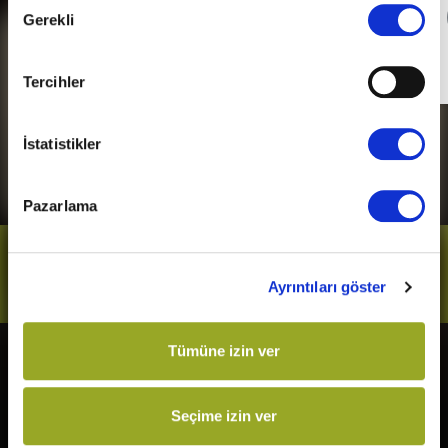
Detaylı Bilgi
Gerekli
Seçimi
Son Gün
31 Aralık 2026
Tercihler
İstatistikler
Pazarlama
Bizi Takip Et
Ayrıntıları göster
Tümüne izin ver
Vizyonda
Yakında
Örümcek-Adam: Yepyeni Bir
Kurtuluş Projesi
Seçime izin ver
Gün
Derin Dehşet
The Odyssey
Fırtınadan Önce