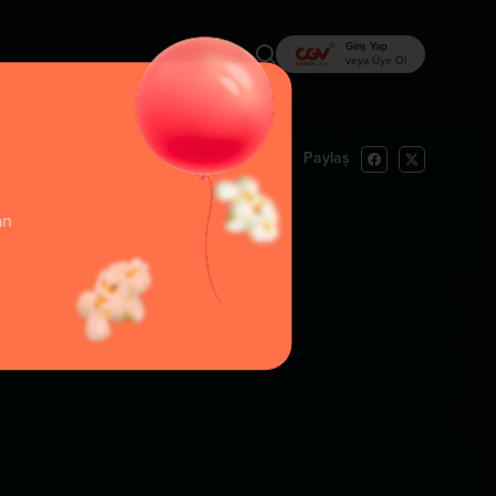
Giriş Yap
veya Üye Ol
Paylaş
rı Oku
İzlemek İstiyorum
an