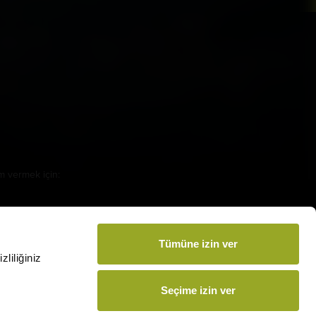
amamızı İndirin
m vermek için:
arsmedia.com.tr
Tümüne izin ver
liliğiniz
Seçime izin ver