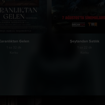
Karanlıktan Gelen
Şeytandan Satılık
1 sa 32 dk
1 sa 22 dk
Korku
Korku