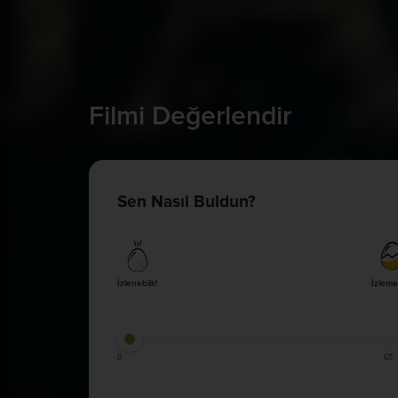
Filmi Değerlendir
Sen Nasıl Buldun?
İzlenebilir!
İzleme
0
65