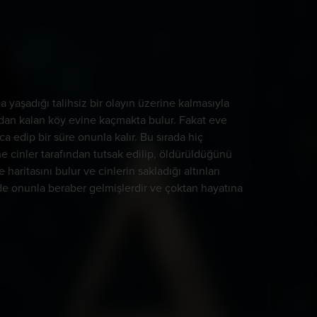
 yaşadığı talihsiz bir olayın üzerine kalmasıyla
ndan kalan köy evine kaçmakta bulur. Fakat eve
ca edip bir süre onunla kalır. Bu sırada hiç
e cinler tarafından tutsak edilip, öldürüldüğünü
ritasını bulur ve cinlerin sakladığı altınları
ri de onunla beraber gelmişlerdir ve çoktan hayatına