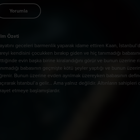
Yorumla
ilm Özeti
ayatını geceleri barmenlik yaparak idame ettiren Kaan, İstanbul’da
areyi kendisini çocukken bırakıp giden ve hiç tanımadığı babası
ittiğinde evin başka birine kiralandığını görür ve bunun üzerine ri
anımadığı babasının geçmişte kötü şeyler yaptığı ve bunun üzerin
ğrenir. Bunun üzerine evden ayrılmak üzereyken babasının define ha
açırarak İstanbul’a gelir... Ama yalnız değildir. Altınların sahiple
irayet etmeye başlamışlardır.