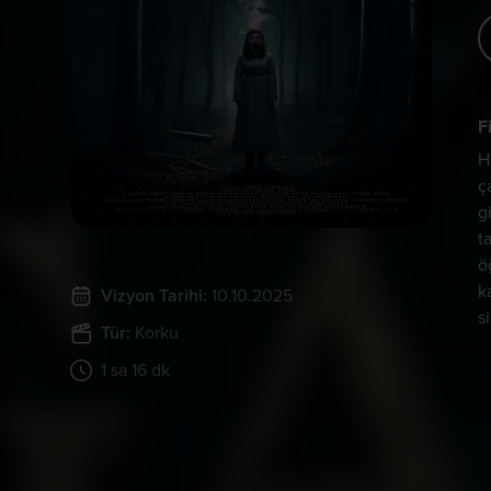
F
H
ç
g
t
ö
k
Vizyon Tarihi:
10.10.2025
s
Tür:
Korku
1 sa 16 dk