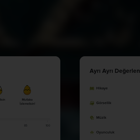
Ayrı Ayrı Değerlen
Hikaye
lisin
Mutlaka
Görsellik
İzlemelisin!
Müzik
85
100
Oyunculuk