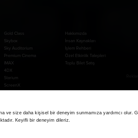
Ayrıcalıklı Salonlar
Kurumsal
Uygul
Gold Class
Hakkımızda
Skybox
İnsan Kaynakları
Sky Auditorium
İşlem Rehberi
Premium Cinema
Özel Etkinlik Talepleri
IMAX
Toplu Bilet Satış
4DX
Rekla
Starium
www.m
ScreenX
Yardım Merkezi
Tempur Cinema
E-Bilet
DBOX
İade İşlemleri
MPX
CGV MoviePass İade
na ve size daha kişisel bir deneyim sunmamıza yardımcı olur. Giz
İşlemleri
adır. Keyifli bir deneyim dileriz.
CGV MoviePass Barkod
Yükleme