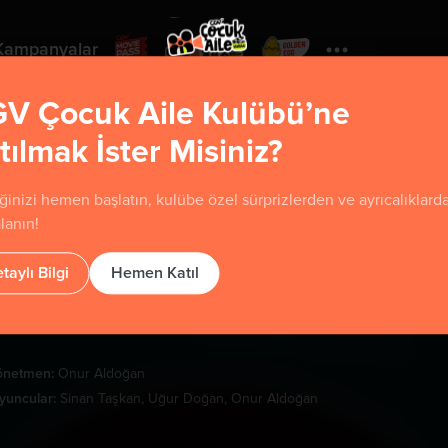
Kampanyalar
V Çocuk Aile Kulübü’ne
tılmak İster Misiniz?
Yorumla
ğinizi hemen başlatın, kulübe özel sürprizlerden ve ayrıcalıklard
Gazap 2
lanın!
taylı Bilgi
Hemen Katıl
u film henüz sınıflandırılmamıştır.
önetmen:
Onur Aldoğan
yuncular:
Sinan Taşkan, Uğur Doğan, Onur Aldoğan