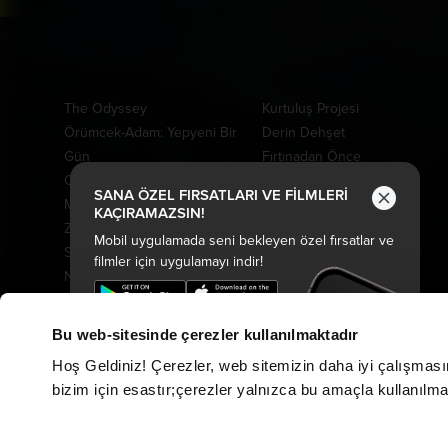
Vizyonda
Yakında
The Odyssey
Kurtuluş Projesi
Örümcek-Adam: Yepyeni Bir
Derin Dehşet
Gün
Fırtınadan Önce
Oyuncak Hikayesi 5
Kuyumcu
SANA ÖZEL FIRSATLARI VE FİLMLERİ
Minyonlar ve Canavarlar
Oak Caddesi'nin Sonu
KAÇIRAMAZSIN!
Ziyaretçiler: Hesaplaşma
Paw Patrol: Dino Filmi
Mobil uygulamada seni bekleyen özel fırsatlar ve
Saplantı
Peter Pan Kabuslar Ülkesi
filmler için uygulamayı indir!
Nasreddin Hoca Zaman
Tarot: Yeniden Doğuş
Yolcusu 4
Drama
Hayvan Çiftliği
Cesur Denizciler: Okyanus
Bu web-sitesinde çerezler kullanılmaktadır
Keloğlan ve Hayvan Dostları
Macerası
Hoş Geldiniz! Çerezler, web sitemizin daha iyi çalışması
Karanlıktan Gelen
Davet
bizim için esastır;çerezler yalnızca bu amaçla kullanılmakt
Özgür Kedi Scotty
Evcil Kahramanlar
Moana
Fırtına Ekip Yollarda
Kozalak Devri
Gerçek Kayıtlar: Vaka 7