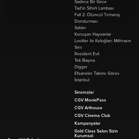
Sadece Bir Gece
Tad'in Sihirli Lambası
Fall 2: Ölümcül Tırmanış
Dondurmacı
Saldırı
Konuşan Hayvanlar
Lovitler ile Keloğlan: Mithrasın
Sırrı
Resident Evil
Tek Başına
Digger
Efsaneler Takımı: Görev
İstanbul
Sinemalar
CGV MoviePass
CGV Arthouse
CGV Cinema Club
Kampanyalar
Gold Class Salon Sizin
Kurumsal