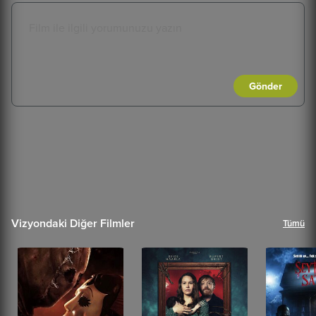
Gönder
Vizyondaki Diğer Filmler
Tümü