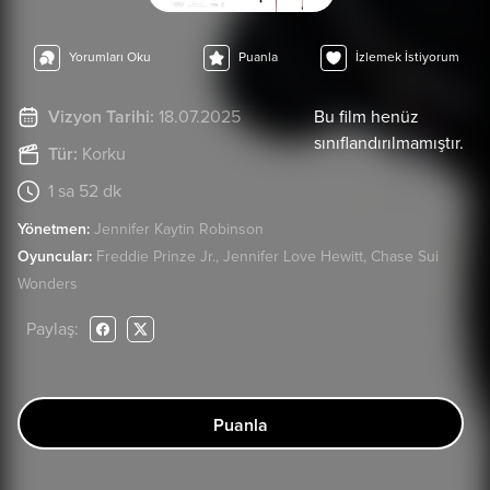
Yorumları Oku
Puanla
İzlemek İstiyorum
Vizyon Tarihi:
18.07.2025
Bu film henüz
sınıflandırılmamıştır.
Tür:
Korku
1 sa 52 dk
Yönetmen:
Jennifer Kaytin Robinson
Oyuncular:
Freddie Prinze Jr., Jennifer Love Hewitt, Chase Sui
Wonders
Paylaş:
Puanla