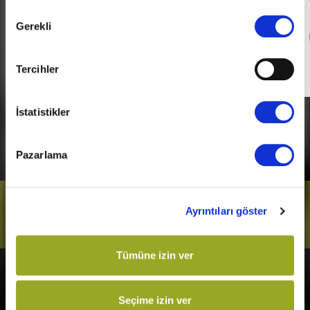
Onay
Gerekli
Seçimi
Detaylı Bilgi
Tercihler
Son Gün
31 Aralık 2026
İstatistikler
Pazarlama
Bizi Takip Et
Ayrıntıları göster
Tümüne izin ver
Vizyonda
Yakında
Seçime izin ver
Örümcek-Adam: Yepyeni Bir
Kurtuluş Projesi