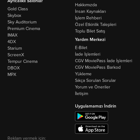
Ayrıcalıklı Salonlar
Hakkımızda
Gold Class
İnsan Kaynakları
Skybox
İşlem Rehberi
Sky Auditorium
Özel Etkinlik Talepleri
Premium Cinema
Toplu Bilet Satış
IMAX
Yardım Merkezi
4DX
E-Bilet
Starium
İade İşlemleri
ScreenX
CGV MoviePass İade İşlemleri
Tempur Cinema
CGV MoviePass Barkod
DBOX
Yükleme
MPX
Sıkça Sorulan Sorular
Yorum ve Öneriler
İletişim
Uygulamamızı İndirin
Reklam vermek için: