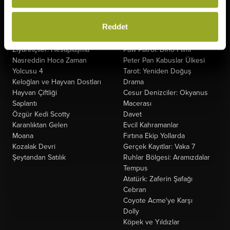
Gün
Derin Dehşet
The Odyssey
Fırtınadan Önce
Reddet
Minyonlar ve Canavarlar
Kuyumcu
Oyuncak Hikayesi 5
Oak Caddesi'nin Sonu
Ziyaretçiler: Hesaplaşma
Paw Patrol: Dino Filmi
Nasreddin Hoca Zaman
Peter Pan Kabuslar Ülkesi
Yolcusu 4
Tarot: Yeniden Doğuş
Keloğlan ve Hayvan Dostları
Drama
Hayvan Çiftliği
Cesur Denizciler: Okyanus
Saplantı
Macerası
Özgür Kedi Scotty
Davet
Karanlıktan Gelen
Evcil Kahramanlar
Moana
Fırtına Ekip Yollarda
Kozalak Devri
Gerçek Kayıtlar: Vaka 7
Şeytandan Satılık
Ruhlar Bölgesi: Aramızdalar
Tempus
Atatürk: Zaferin Şafağı
Cebran
Coyote Acme'ye Karşı
Dolly
Köpek ve Yıldızlar