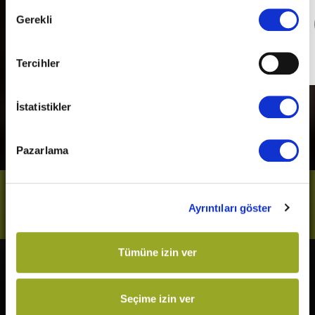
Onay
Gerekli
Detaylı Bilgi
Seçimi
Son Gün
31 Aralık 2026
Tercihler
İstatistikler
Pazarlama
Bizi Takip Et
Ayrıntıları göster
Tümüne izin ver
Vizyonda
Yakında
The Odyssey
Kurtuluş Projesi
Seçime izin ver
Örümcek-Adam: Yepyeni Bir
Derin Dehşet