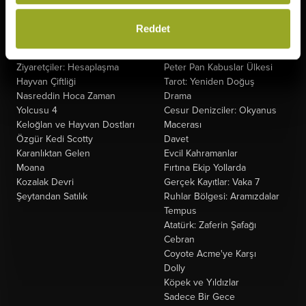
Gün
Fırtınadan Önce
Minyonlar ve Canavarlar
Kuyumcu
Reddet
Oyuncak Hikayesi 5
Oak Caddesi'nin Sonu
Saplantı
Paw Patrol: Dino Filmi
Ziyaretçiler: Hesaplaşma
Peter Pan Kabuslar Ülkesi
Hayvan Çiftliği
Tarot: Yeniden Doğuş
Nasreddin Hoca Zaman
Drama
Yolcusu 4
Cesur Denizciler: Okyanus
Keloğlan ve Hayvan Dostları
Macerası
Özgür Kedi Scotty
Davet
Karanlıktan Gelen
Evcil Kahramanlar
Moana
Fırtına Ekip Yollarda
Kozalak Devri
Gerçek Kayıtlar: Vaka 7
Şeytandan Satılık
Ruhlar Bölgesi: Aramızdalar
Tempus
Atatürk: Zaferin Şafağı
Cebran
Coyote Acme'ye Karşı
Dolly
Köpek ve Yıldızlar
Sadece Bir Gece