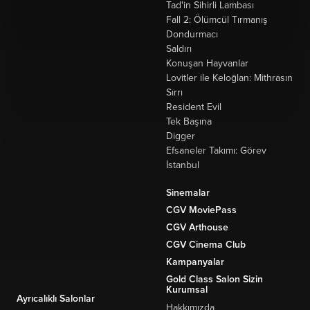
Tad'in Sihirli Lambası
Fall 2: Ölümcül Tırmanış
Dondurmacı
Saldırı
Konuşan Hayvanlar
Lovitler ile Keloğlan: Mithrasın
Sırrı
Resident Evil
Tek Başına
Digger
Efsaneler Takımı: Görev
İstanbul
Sinemalar
CGV MoviePass
CGV Arthouse
CGV Cinema Club
Kampanyalar
Gold Class Salon Sizin
Kurumsal
Ayrıcalıklı Salonlar
Hakkımızda