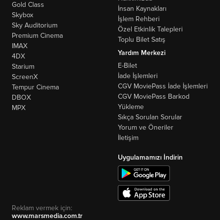
Gold Class
İnsan Kaynakları
Skybox
İşlem Rehberi
Sky Auditorium
Özel Etkinlik Talepleri
Premium Cinema
Toplu Bilet Satış
IMAX
Yardım Merkezi
4DX
E-Bilet
Starium
İade İşlemleri
ScreenX
CGV MoviePass İade İşlemleri
Tempur Cinema
CGV MoviePass Barkod
DBOX
Yükleme
MPX
Sıkça Sorulan Sorular
Yorum ve Öneriler
İletişim
Uygulamamızı İndirin
Reklam vermek için:
www.marsmedia.com.tr