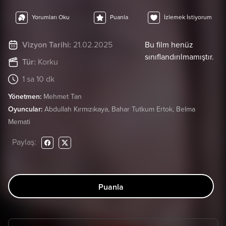
Yorumları Oku
Puanla
İzlemek İstiyorum
Vizyon Tarihi:
21.02.2025
Bu film henüz
sınıflandırılmamıştır.
Tür:
Korku
1 sa 10 dk
Yönetmen:
Mehmet Tan
Oyuncular:
Abdullah Kırmızıkaya, Bahar Tutkum Ertok, Belma
Memati
Paylaş:
Puanla