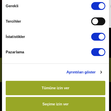
Onay
Detaylı Bilgi
Gerekli
Seçimi
Son Gün
31 Aralık 2026
Tercihler
İstatistikler
Pazarlama
Bizi Takip Et
Ayrıntıları göster
Tümüne izin ver
Vizyonda
Yakında
The Odyssey
Kurtuluş Projesi
Seçime izin ver
Örümcek-Adam: Yepyeni Bir
Derin Dehşet