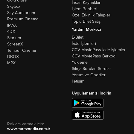
Gold Class
İnsan Kaynakları
Skybox
İşlem Rehberi
Sky Auditorium
Özel Etkinlik Talepleri
Premium Cinema
Toplu Bilet Satış
IMAX
Yardım Merkezi
4DX
E-Bilet
Starium
İade İşlemleri
ScreenX
CGV MoviePass İade İşlemleri
Tempur Cinema
CGV MoviePass Barkod
DBOX
Yükleme
MPX
Sıkça Sorulan Sorular
Yorum ve Öneriler
İletişim
Uygulamamızı İndirin
Reklam vermek için:
www.marsmedia.com.tr