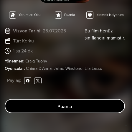
Yorumları Oku
Puanla
İzlemek İstiyorum
Vizyon Tarihi:
25.07.2025
Bu film henüz
sınıflandırılmamıştır.
Tür:
Korku
1 sa 24 dk
Yönetmen:
Craig Tuohy
Oyuncular:
Chiara D'Anna, Jaime Winstone, Lila Lasso
Paylaş:
Puanla