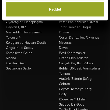
Gün
Fırtınadan Önce
Minyonlar ve Canavarlar
Kuyumcu
Reddet
Oyuncak Hikayesi 5
Oak Caddesi'nin Sonu
Saplantı
Paw Patrol: Dino Filmi
Ziyaretçiler: Hesaplaşma
Peter Pan Kabuslar Ülkesi
Hayvan Çiftliği
Tarot: Yeniden Doğuş
Nasreddin Hoca Zaman
Drama
Yolcusu 4
Cesur Denizciler: Okyanus
Keloğlan ve Hayvan Dostları
Macerası
Özgür Kedi Scotty
Davet
Karanlıktan Gelen
Evcil Kahramanlar
Moana
Fırtına Ekip Yollarda
Kozalak Devri
Gerçek Kayıtlar: Vaka 7
Şeytandan Satılık
Ruhlar Bölgesi: Aramızdalar
Tempus
Atatürk: Zaferin Şafağı
Cebran
Coyote Acme'ye Karşı
Dolly
Köpek ve Yıldızlar
Sadece Bir Gece
Tad'in Sihirli Lambası