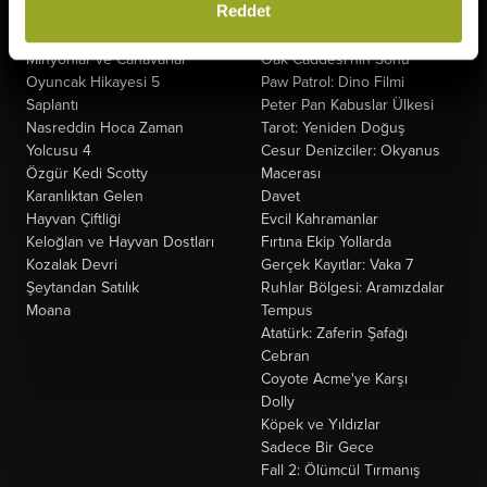
Reddet
Gün
Fırtınadan Önce
Ziyaretçiler: Hesaplaşma
Kuyumcu
Minyonlar ve Canavarlar
Oak Caddesi'nin Sonu
Oyuncak Hikayesi 5
Paw Patrol: Dino Filmi
Saplantı
Peter Pan Kabuslar Ülkesi
Nasreddin Hoca Zaman
Tarot: Yeniden Doğuş
Yolcusu 4
Cesur Denizciler: Okyanus
Özgür Kedi Scotty
Macerası
Karanlıktan Gelen
Davet
Hayvan Çiftliği
Evcil Kahramanlar
Keloğlan ve Hayvan Dostları
Fırtına Ekip Yollarda
Kozalak Devri
Gerçek Kayıtlar: Vaka 7
Şeytandan Satılık
Ruhlar Bölgesi: Aramızdalar
Moana
Tempus
Atatürk: Zaferin Şafağı
Cebran
Coyote Acme'ye Karşı
Dolly
Köpek ve Yıldızlar
Sadece Bir Gece
Fall 2: Ölümcül Tırmanış