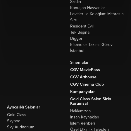
Saldırı
Konuşan Hayvanlar
Lovitler ile Keloğlan: Mithrasın
Sırrı
Resident Evil
Tek Başına
Digger
Efsaneler Takımı: Görev
İstanbul
Sinemalar
CGV MoviePass
CGV Arthouse
CGV Cinema Club
Kampanyalar
Gold Class Salon Sizin
Kurumsal
Ayrıcalıklı Salonlar
Hakkımızda
Gold Class
İnsan Kaynakları
Skybox
İşlem Rehberi
Sky Auditorium
Özel Etkinlik Talepleri