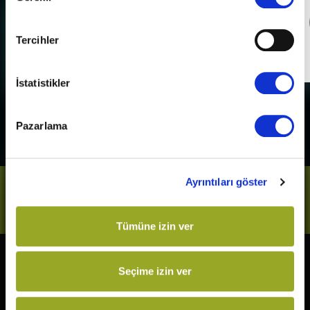
Detaylı Bilgi
Tercihler
Son Gün
31 Aralık 2026
İstatistikler
Pazarlama
Ayrıntıları göster
Bizi Takip Et
Tümüne izin ver
Seçime izin ver
Vizyonda
Yakında
The Odyssey
Kurtuluş Projesi
Örümcek-Adam: Yepyeni Bir
Derin Dehşet