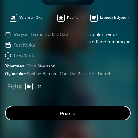
Yorumları Oku
Puanla
İzlemek İstiyorum
Vizyon Tarihi:
30.12.2022
Bu film henüz
sınıflandırılmamıştır.
Tür:
Korku
1 sa 28 dk
Yönetmen:
Chris Sivertson
Oyuncular:
Santino Barnard, Christina Ricci, Don Durrel
Paylaş:
Puanla