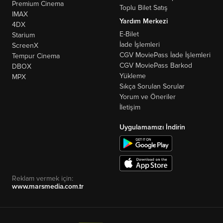
Premium Cinema
Toplu Bilet Satış
IMAX
Yardım Merkezi
4DX
E-Bilet
Starium
İade İşlemleri
ScreenX
CGV MoviePass İade İşlemleri
Tempur Cinema
CGV MoviePass Barkod
DBOX
Yükleme
MPX
Sıkça Sorulan Sorular
Yorum ve Öneriler
İletişim
Uygulamamızı İndirin
Reklam vermek için:
www.marsmedia.com.tr