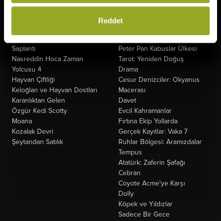
Gün
Fırtınadan Önce
Oyuncak Hikayesi 5
Kuyumcu
Reddet
Minyonlar ve Canavarlar
Oak Caddesi'nin Sonu
Ziyaretçiler: Hesaplaşma
Paw Patrol: Dino Filmi
Saplantı
Peter Pan Kabuslar Ülkesi
Nasreddin Hoca Zaman
Tarot: Yeniden Doğuş
Yolcusu 4
Drama
Hayvan Çiftliği
Cesur Denizciler: Okyanus
Keloğlan ve Hayvan Dostları
Macerası
Karanlıktan Gelen
Davet
Özgür Kedi Scotty
Evcil Kahramanlar
Moana
Fırtına Ekip Yollarda
Kozalak Devri
Gerçek Kayıtlar: Vaka 7
Şeytandan Satılık
Ruhlar Bölgesi: Aramızdalar
Tempus
Atatürk: Zaferin Şafağı
Cebran
Coyote Acme'ye Karşı
Dolly
Köpek ve Yıldızlar
Sadece Bir Gece