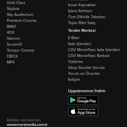
Gold Class
İnsan Kaynakları
Skybox
İşlem Rehberi
Sky Auditorium
Özel Etkinlik Talepleri
Premium Cinema
Toplu Bilet Satış
IMAX
Yardım Merkezi
4DX
E-Bilet
Starium
İade İşlemleri
ScreenX
CGV MoviePass İade İşlemleri
Tempur Cinema
CGV MoviePass Barkod
DBOX
Yükleme
MPX
Sıkça Sorulan Sorular
Yorum ve Öneriler
İletişim
Uygulamamızı İndirin
Reklam vermek için:
www.marsmedia.com.tr