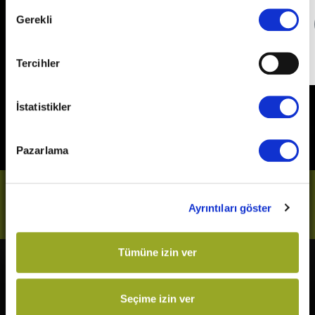
Onay
Gerekli
Detaylı Bilgi
Seçimi
Son Gün
31 Aralık 2026
Tercihler
İstatistikler
Pazarlama
Bizi Takip Et
Ayrıntıları göster
Tümüne izin ver
Vizyonda
Yakında
The Odyssey
Kurtuluş Projesi
Seçime izin ver
Örümcek-Adam: Yepyeni Bir
Derin Dehşet