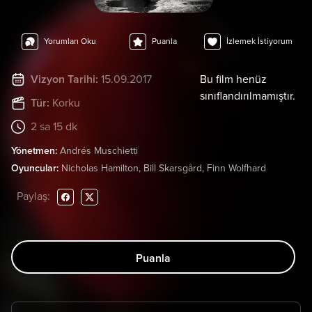
Yorumları Oku
Puanla
İzlemek İstiyorum
Vizyon Tarihi:
15.09.2017
Bu film henüz
sınıflandırılmamıştır.
Tür:
Korku
2 sa 15 dk
Yönetmen:
Andrés Muschietti
Oyuncular:
Nicholas Hamilton, Bill Skarsgård, Finn Wolfhard
Paylaş:
Puanla