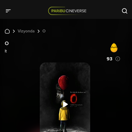
Vizyonda
O
O
It
93