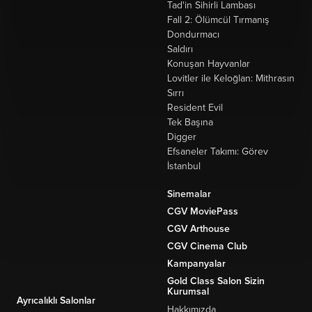
Tad'in Sihirli Lambası
Fall 2: Ölümcül Tırmanış
Dondurmacı
Saldırı
Konuşan Hayvanlar
Lovitler ile Keloğlan: Mithrasın
Sırrı
Resident Evil
Tek Başına
Digger
Efsaneler Takımı: Görev
İstanbul
Sinemalar
CGV MoviePass
CGV Arthouse
CGV Cinema Club
Kampanyalar
Gold Class Salon Sizin
Kurumsal
Ayrıcalıklı Salonlar
Hakkımızda