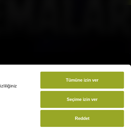
amamızı İndirin
m vermek için:
arsmedia.com.tr
Tümüne izin ver
liliğiniz
Seçime izin ver
Reddet