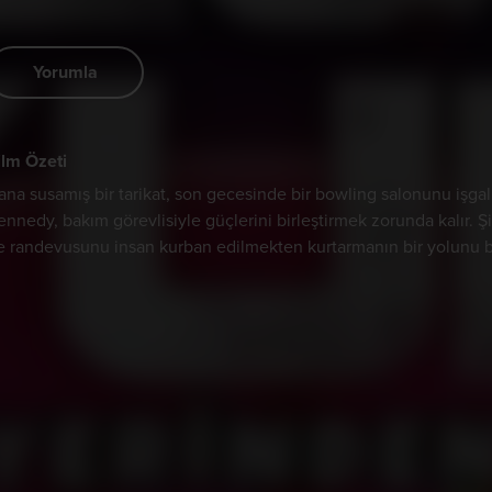
Yorumla
ilm Özeti
ana susamış bir tarikat, son gecesinde bir bowling salonunu işgal
ennedy, bakım görevlisiyle güçlerini birleştirmek zorunda kalır. Şim
e randevusunu insan kurban edilmekten kurtarmanın bir yolunu bul