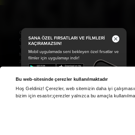
Vizyonda
Yakında
Örümcek-Adam: Yepyeni Bir
Kurtuluş Projesi
SANA ÖZEL FIRSATLARI VE FİLMLERİ
Gün
Derin Dehşet
KAÇIRAMAZSIN!
The Odyssey
Fırtınadan Önce
Mobil uygulamada seni bekleyen özel fırsatlar ve
Minyonlar ve Canavarlar
Kuyumcu
filmler için uygulamayı indir!
Ziyaretçiler: Hesaplaşma
Oak Caddesi'nin Sonu
Oyuncak Hikayesi 5
Paw Patrol: Dino Filmi
Saplantı
Peter Pan Kabuslar Ülkesi
Bu web-sitesinde çerezler kullanılmaktadır
Nasreddin Hoca Zaman
Tarot: Yeniden Doğuş
Hoş Geldiniz! Çerezler, web sitemizin daha iyi çalışması
Yolcusu 4
Cesur Denizciler: Okyanus
bizim için esastır;çerezler yalnızca bu amaçla kullanılmakt
Karanlıktan Gelen
Macerası
Özgür Kedi Scotty
Davet
Hayvan Çiftliği
Evcil Kahramanlar
Keloğlan ve Hayvan Dostları
Fırtına Ekip Yollarda
Kozalak Devri
Gerçek Kayıtlar: Vaka 7
Şeytandan Satılık
Ruhlar Bölgesi: Aramızdalar