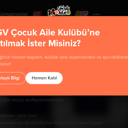
Kampanyalar
V Çocuk Aile Kulübü’ne
tılmak İster Misiniz?
Yorumla
ğinizi hemen başlatın, kulübe özel sürprizlerden ve ayrıcalıklard
Ölüm Oyunu
lanın!
ast Night at Terrace Lanes
taylı Bilgi
Hemen Katıl
u film henüz sınıflandırılmamıştır.
önetmen:
Jamie Nash
yuncular:
Ken Arnold, Mia Rae Roberts, Francesca Capaldi