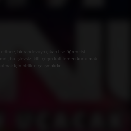
 edince, bir randevuya çıkan lise öğrencisi
di, bu işlevsiz ikili, çılgın katillerden kurtulmak
mak için birlikte çalışmalıdır.