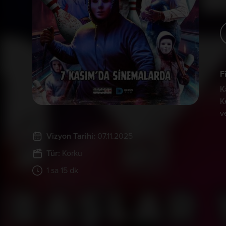
F
K
K
v
Vizyon Tarihi:
07.11.2025
Tür:
Korku
1 sa 15 dk