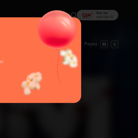
Giriş Yap
veya Üye Ol
Paylaş
rı Oku
İzlemek İstiyorum
an