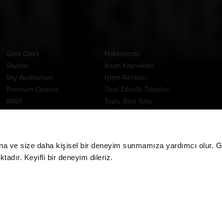
Ayrıcalıklı Salonlar
Kurumsal
Uygul
Gold Class
Hakkımızda
Skybox
İnsan Kaynakları
Sky Auditorium
İşlem Rehberi
Premium Cinema
Özel Etkinlik Talepleri
IMAX
Toplu Bilet Satış
4DX
Rekla
Starium
www.m
ScreenX
Yardım Merkezi
na ve size daha kişisel bir deneyim sunmamıza yardımcı olur. Giz
Tempur Cinema
E-Bilet
adır. Keyifli bir deneyim dileriz.
DBOX
İade İşlemleri
MPX
CGV MoviePass İade
İşlemleri
CGV MoviePass Barkod
Yükleme