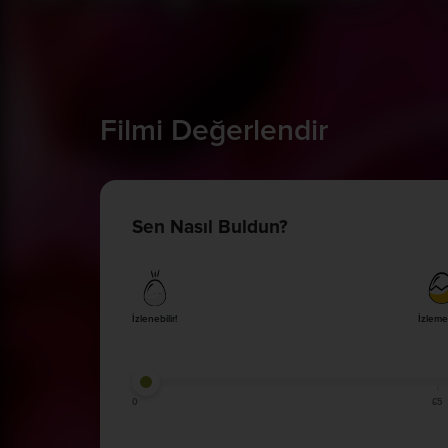
Filmi Değerlendir
Sen Nasıl Buldun?
İzlenebilir!
İzleme
0
65