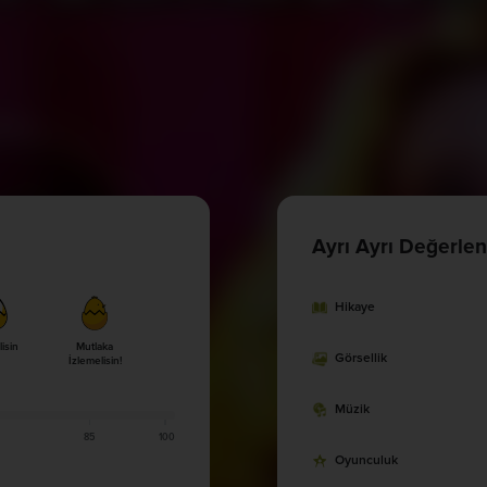
Ayrı Ayrı Değerlen
Hikaye
lisin
Mutlaka
Görsellik
İzlemelisin!
Müzik
85
100
Oyunculuk