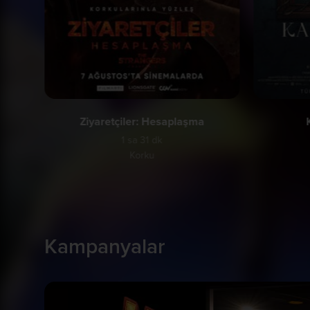
Ziyaretçiler: Hesaplaşma
1 sa 31 dk
Korku
Kampanyalar