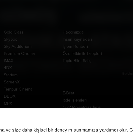
Ayrıcalıklı Salonlar
Kurumsal
Uygul
Gold Class
Hakkımızda
Skybox
İnsan Kaynakları
Sky Auditorium
İşlem Rehberi
Premium Cinema
Özel Etkinlik Talepleri
IMAX
Toplu Bilet Satış
4DX
Rekla
Starium
www.m
ScreenX
Yardım Merkezi
Tempur Cinema
E-Bilet
DBOX
İade İşlemleri
MPX
CGV MoviePass İade
İşlemleri
CGV MoviePass Barkod
Yükleme
na ve size daha kişisel bir deneyim sunmamıza yardımcı olur. Giz