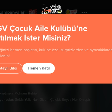
Kampanyalar
V Çocuk Aile Kulübü’ne
tılmak İster Misiniz?
Yorumla
ğinizi hemen başlatın, kulübe özel sürprizlerden ve ayrıcalıklard
Orman
lanın!
taylı Bilgi
Hemen Katıl
u film henüz sınıflandırılmamıştır.
önetmen:
Mohsen Rabiei
yuncular:
Selda Yeliz Nar, Gizem Çelebi, Beyza Nur Önispir