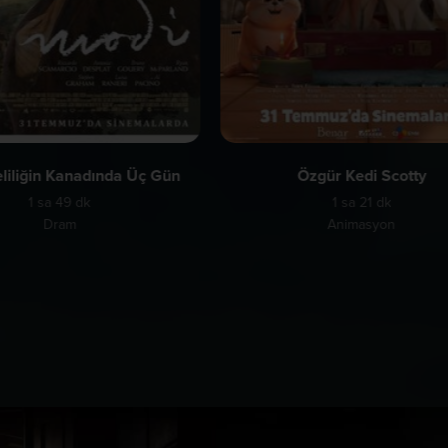
liliğin Kanadında Üç Gün
Özgür Kedi Scotty
1 sa 49 dk
1 sa 21 dk
Dram
Animasyon