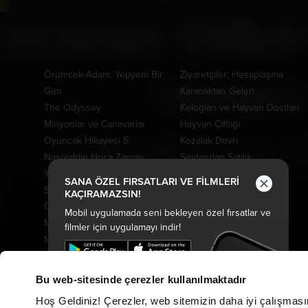
Vizyonda
Yakında
Örümcek-Adam: Yepyeni Bir
Ziyaretçiler: Hesaplaşma
Gün
Karanlıktan Gelen
The Odyssey
Keloğlan ve Hayvan Dostları
Minyonlar ve Canavarlar
Hayvan Çiftliği
Oyuncak Hikayesi 5
Kozalak Devri
Nasreddin Hoca Zaman
Şeytandan Satılık
Yolcusu 4
Kurtuluş Projesi
SANA ÖZEL FIRSATLARI VE FİLMLERİ
Saplantı
Derin Dehşet
KAÇIRAMAZSIN!
Özgür Kedi Scotty
Fırtınadan Önce
Mobil uygulamada seni bekleyen özel fırsatlar ve
Moana
Kuyumcu
filmler için uygulamayı indir!
Modi: Deliliğin Kanadında
Oak Caddesi'nin Sonu
Üç Gün
Paw Patrol: Dino Filmi
Hannas 3
Peter Pan Kabuslar Ülkesi
Bu web-sitesinde çerezler kullanılmaktadır
Tarot: Yeniden Doğuş
Hoş Geldiniz! Çerezler, web sitemizin daha iyi çalışması
Cesur Denizciler: Okyanus