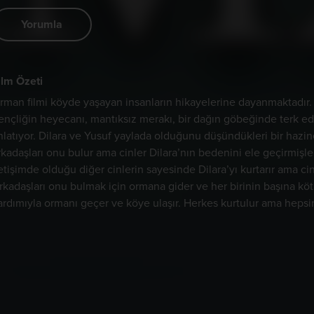
Yorumla
ilm Özeti
rman filmi köyde yaşayan insanların hikayelerine dayanmaktadır. 
ençliğin heyecanı, mantıksız merakı, bir dağın göbeğinde terk edi
nlatıyor. Dilara ve Yusuf yaylada olduğunu düşündükleri bir hazin
rkadaşları onu bulur ama cinler Dilara’nın bedenini ele geçirmişler
letişimde olduğu diğer cinlerin sayesinde Dilara’yı kurtarır ama ci
rkadaşları onu bulmak için ormana gider ve her birinin başına kötü
ardımıyla ormanı geçer ve köye ulaşır. Herkes kurtulur ama hepsind