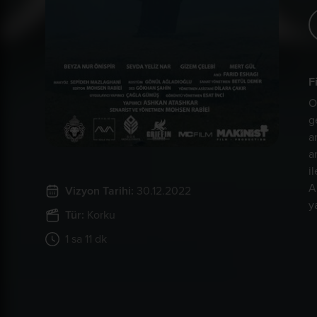
F
O
g
a
a
i
A
Vizyon Tarihi:
30.12.2022
y
Tür:
Korku
1 sa 11 dk