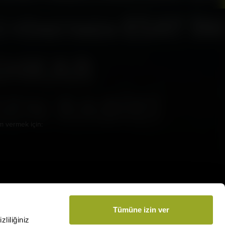
amamızı İndirin
m vermek için:
arsmedia.com.tr
Tümüne izin ver
liliğiniz