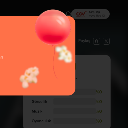
Giriş Yap
veya Üye Ol
Paylaş
rı Oku
İzlemek İstiyorum
an
72
İzlemelisin
İzleyenler Nasıl Buldular?
%0
Hikaye
%0
Görsellik
%0
Müzik
%0
Oyunculuk