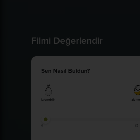
Filmi Değerlendir
Sen Nasıl Buldun?
İzlenebilir!
İzleme
0
65