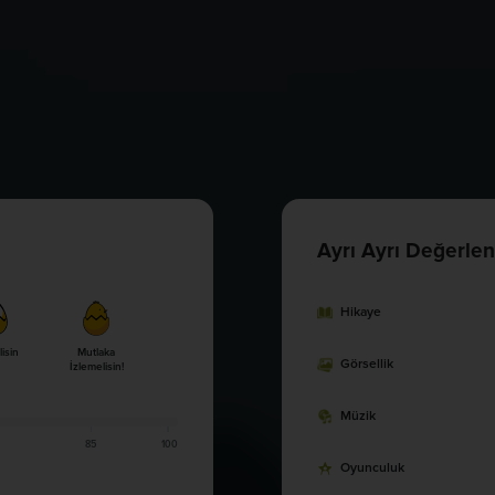
Ayrı Ayrı Değerlen
Hikaye
lisin
Mutlaka
Görsellik
İzlemelisin!
Müzik
85
100
Oyunculuk