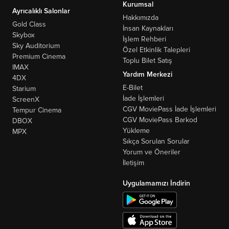
Kurumsal
Ayrıcalıklı Salonlar
Hakkımızda
Gold Class
İnsan Kaynakları
Skybox
İşlem Rehberi
Sky Auditorium
Özel Etkinlik Talepleri
Premium Cinema
Toplu Bilet Satış
IMAX
Yardım Merkezi
4DX
E-Bilet
Starium
İade İşlemleri
ScreenX
CGV MoviePass İade İşlemleri
Tempur Cinema
CGV MoviePass Barkod
DBOX
Yükleme
MPX
Sıkça Sorulan Sorular
Yorum ve Öneriler
İletişim
Uygulamamızı İndirin