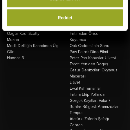
Minyonlar ve Canavarlar
Hayvan Çiftliği
Oyuncak Hikayesi 5
Kozalak Devri
Nasreddin Hoca Zaman
Şeytandan Satılık
Reddet
Yolcusu 4
Kurtuluş Projesi
Saplantı
Derin Dehşet
Özgür Kedi Scotty
Fırtınadan Önce
Moana
Kuyumcu
Modi: Deliliğin Kanadında Üç
Oak Caddesi'nin Sonu
Gün
Paw Patrol: Dino Filmi
Hannas 3
Peter Pan Kabuslar Ülkesi
Tarot: Yeniden Doğuş
Cesur Denizciler: Okyanus
Macerası
Davet
Evcil Kahramanlar
Fırtına Ekip Yollarda
Gerçek Kayıtlar: Vaka 7
Ruhlar Bölgesi: Aramızdalar
Tempus
Atatürk: Zaferin Şafağı
Cebran