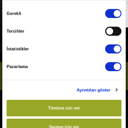
Detaylı Bilgi
Onay
Gerekli
Seçimi
Son Gün
31 Aralık 2026
Tercihler
İstatistikler
Pazarlama
Bizi Takip Et
Ayrıntıları göster
Vizyonda
Yakında
Tümüne izin ver
Örümcek-Adam: Yepyeni Bir
Ziyaretçiler: Hesaplaşma
Gün
Karanlıktan Gelen
The Odyssey
Keloğlan ve Hayvan Dostları
Seçime izin ver