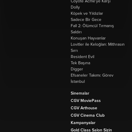
Coyote Acme'ye Karşı
Dolly
Köpek ve Yıldızlar
Sadece Bir Gece
Fall 2: Ölümcül Tırmanış
Saldırı
Konuşan Hayvanlar
Lovitler ile Keloğlan: Mithrasın
Sırrı
Resident Evil
Tek Başına
Digger
Efsaneler Takımı: Görev
İstanbul
Sinemalar
CGV MoviePass
CGV Arthouse
CGV Cinema Club
Kampanyalar
Gold Class Salon Sizin