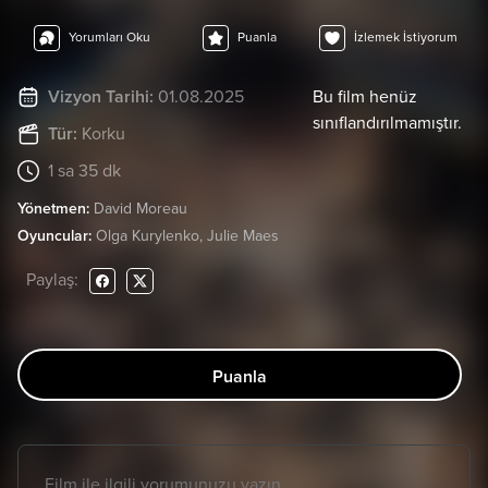
Yorumları Oku
Puanla
İzlemek İstiyorum
Vizyon Tarihi:
01.08.2025
Bu film henüz
sınıflandırılmamıştır.
Tür:
Korku
1 sa 35 dk
Yönetmen:
David Moreau
Oyuncular:
Olga Kurylenko, Julie Maes
Paylaş:
Puanla