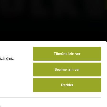
amamızı İndirin
Tümüne izin ver
liliğiniz
m vermek için:
arsmedia.com.tr
Seçime izin ver
Reddet