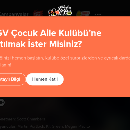
Kampanyalar
V Çocuk Aile Kulübü’ne
tılmak İster Misiniz?
Yorumla
ğinizi hemen başlatın, kulübe özel sürprizlerden ve ayrıcalıklard
Peter Pan Kabuslar Ülkesi
lanın!
eter Pan's Neverland Nightmare
taylı Bilgi
Hemen Katıl
önetmen:
Scott Chambers
yuncular:
Martin Portlock, Kit Green, Megan Placito