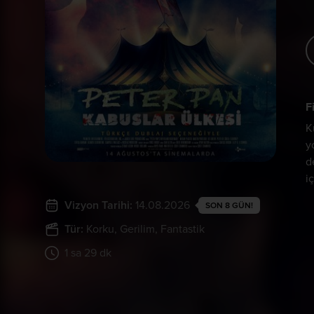
F
K
y
d
i
Vizyon Tarihi:
14.08.2026
SON 8 GÜN!
Tür:
Korku
, Gerilim
, Fantastik
1 sa 29 dk