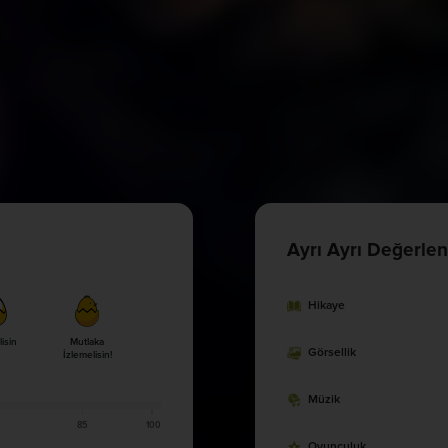
Ayrı Ayrı Değerlen
Hikaye
lisin
Mutlaka
Görsellik
İzlemelisin!
Müzik
85
100
Oyunculuk