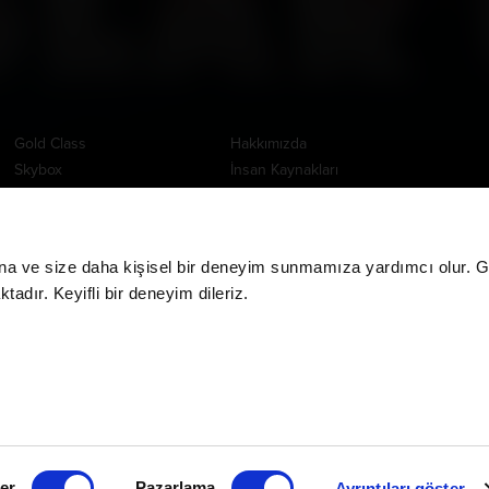
Ayrıcalıklı Salonlar
Kurumsal
Uygul
Gold Class
Hakkımızda
Skybox
İnsan Kaynakları
Sky Auditorium
İşlem Rehberi
Premium Cinema
Özel Etkinlik Talepleri
IMAX
Toplu Bilet Satış
na ve size daha kişisel bir deneyim sunmamıza yardımcı olur. Giz
4DX
adır. Keyifli bir deneyim dileriz.
Rekla
Starium
www.m
ScreenX
Yardım Merkezi
Tempur Cinema
E-Bilet
DBOX
İade İşlemleri
MPX
CGV MoviePass İade
İşlemleri
CGV MoviePass Barkod
ler
Pazarlama
Ayrıntıları göster