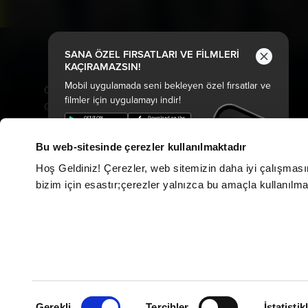
Bizi Takip Et
SANA ÖZEL FIRSATLARI VE FİLMLERİ
KAÇIRAMAZSIN!
Vizyonda
Yakında
Mobil uygulamada seni bekleyen özel fırsatlar ve
Örümcek-Adam: Yepyeni Bir
Ziyaretçiler: Hesaplaşma
filmler için uygulamayı indir!
Gün
Karanlıktan Gelen
The Odyssey
Keloğlan ve Hayvan Dostları
Minyonlar ve Canavarlar
Hayvan Çiftliği
Bu web-sitesinde çerezler kullanılmaktadır
Oyuncak Hikayesi 5
Kozalak Devri
Hoş Geldiniz! Çerezler, web sitemizin daha iyi çalışması
Nasreddin Hoca Zaman
Şeytandan Satılık
bizim için esastır;çerezler yalnızca bu amaçla kullanılmakt
Yolcusu 4
Kurtuluş Projesi
Saplantı
Derin Dehşet
Özgür Kedi Scotty
Fırtınadan Önce
Moana
Kuyumcu
Modi: Deliliğin Kanadında
Oak Caddesi'nin Sonu
Üç Gün
Paw Patrol: Dino Filmi
Hannas 3
Peter Pan Kabuslar Ülkesi
Onay
Tarot: Yeniden Doğuş
Gerekli
Tercihler
İstatistik