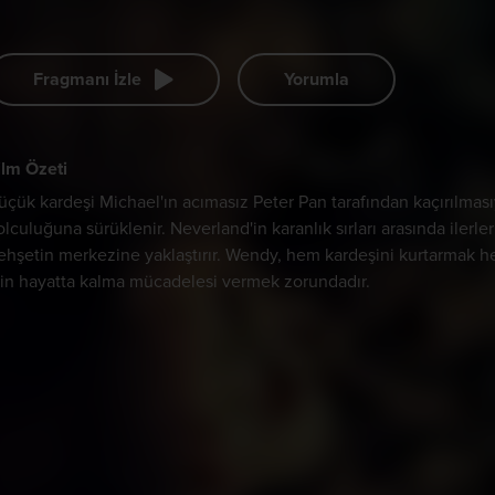
Fragmanı İzle
Yorumla
ilm Özeti
üçük kardeşi Michael'ın acımasız Peter Pan tarafından kaçırılmas
olculuğuna sürüklenir. Neverland'in karanlık sırları arasında ilerle
ehşetin merkezine yaklaştırır. Wendy, hem kardeşini kurtarmak
çin hayatta kalma mücadelesi vermek zorundadır.