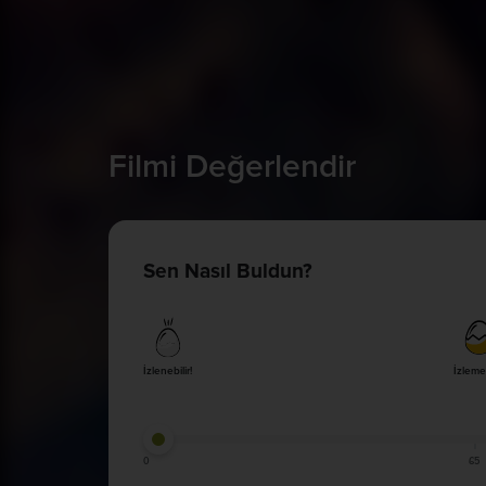
Filmi Değerlendir
Sen Nasıl Buldun?
İzlenebilir!
İzleme
0
65