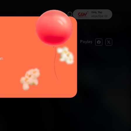
Giriş Yap
veya Üye Ol
Paylaş
rı Oku
İzlemek İstiyorum
an