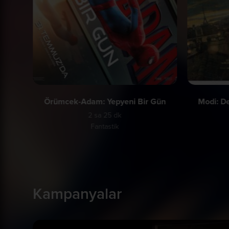
Örümcek-Adam: Yepyeni Bir Gün
Modi: De
2 sa 25 dk
Fantastik
Kampanyalar