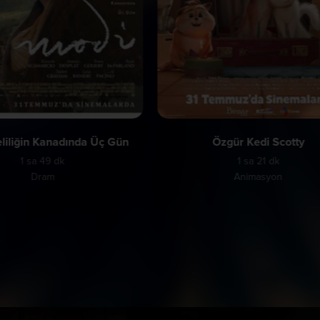
liliğin Kanadında Üç Gün
Özgür Kedi Scotty
1 sa 49 dk
1 sa 21 dk
Dram
Animasyon