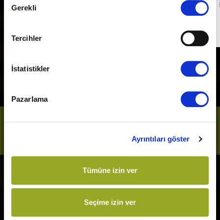
Detaylı Bilgi
Gerekli
Seçimi
Son Gün
31 Aralık 2026
Tercihler
İstatistikler
Pazarlama
Bizi Takip Et
Ayrıntıları göster
Tümüne izin ver
Vizyonda
Yakında
Örümcek-Adam: Yepyeni Bir
Kurtuluş Projesi
Seçime izin ver
Gün
Derin Dehşet
The Odyssey
Fırtınadan Önce