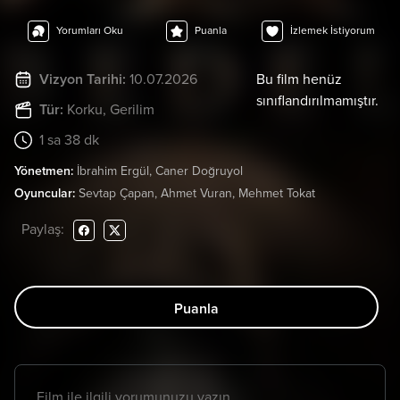
Yorumları Oku
Puanla
İzlemek İstiyorum
Vizyon Tarihi:
10.07.2026
Bu film henüz
sınıflandırılmamıştır.
Tür:
Korku
, Gerilim
1 sa 38 dk
Yönetmen:
İbrahim Ergül, Caner Doğruyol
Oyuncular:
Sevtap Çapan, Ahmet Vuran, Mehmet Tokat
Paylaş:
Puanla