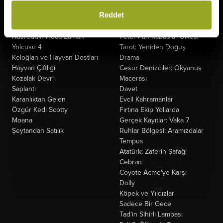
Minyonlar ve Canavarlar
Kuyumcu
Reddet
Oyuncak Hikayesi 5
Oak Caddesi'nin Sonu
Ziyaretçiler: Hesaplaşma
Paw Patrol: Dino Filmi
Nasreddin Hoca Zaman
Peter Pan Kabuslar Ülkesi
Yolcusu 4
Tarot: Yeniden Doğuş
Keloğlan ve Hayvan Dostları
Drama
Hayvan Çiftliği
Cesur Denizciler: Okyanus
Kozalak Devri
Macerası
Saplantı
Davet
Karanlıktan Gelen
Evcil Kahramanlar
Özgür Kedi Scotty
Fırtına Ekip Yollarda
Moana
Gerçek Kayıtlar: Vaka 7
Şeytandan Satılık
Ruhlar Bölgesi: Aramızdalar
Tempus
Atatürk: Zaferin Şafağı
Cebran
Coyote Acme'ye Karşı
Dolly
Köpek ve Yıldızlar
Sadece Bir Gece
Tad'in Sihirli Lambası