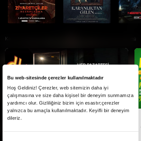
Kampanyalar
Tümü
Bu web-sitesinde çerezler kullanılmaktadır
Hoş Geldiniz! Çerezler, web sitemizin daha iyi
çalışmasına ve size daha kişisel bir deneyim sunmamıza
yardımcı olur. Gizliliğiniz bizim için esastır;çerezler
yalnızca bu amaçla kullanılmaktadır. Keyifli bir deneyim
dileriz.
Her Pazartesi Halk Günü!
Onay