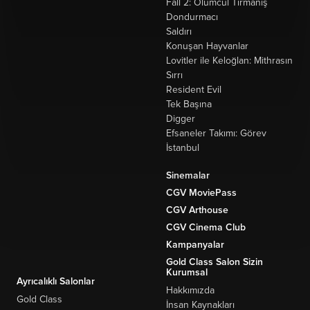
Fall 2: Ölümcül Tırmanış
Dondurmacı
Saldırı
Konuşan Hayvanlar
Lovitler ile Keloğlan: Mithrasın
Sırrı
Resident Evil
Tek Başına
Digger
Efsaneler Takımı: Görev
İstanbul
Sinemalar
CGV MoviePass
CGV Arthouse
CGV Cinema Club
Kampanyalar
Gold Class Salon Sizin
Kurumsal
Ayrıcalıklı Salonlar
Hakkımızda
Gold Class
İnsan Kaynakları