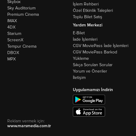
Skybox
İşlem Rehberi
Sky Auditorium
Özel Etkinlik Talepleri
Premium Cinema
Toplu Bilet Satış
IMAX
Yardım Merkezi
4DX
E-Bilet
Starium
İade İşlemleri
ScreenX
CGV MoviePass İade İşlemleri
Tempur Cinema
CGV MoviePass Barkod
DBOX
Yükleme
MPX
Sıkça Sorulan Sorular
Yorum ve Öneriler
İletişim
Uygulamamızı İndirin
Reklam vermek için:
www.marsmedia.com.tr