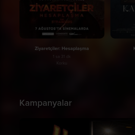
Ziyaretçiler: Hesaplaşma
1 sa 31 dk
Korku
Kampanyalar