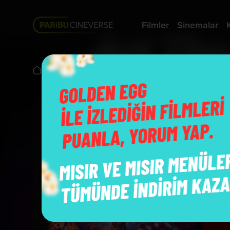
Filmler
Sinemalar
Vizyonda
Terrifier 2: Special Edition
T
B
Y
O