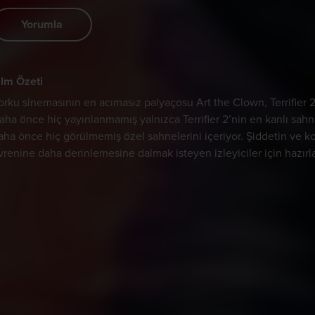
Yorumla
ilm Özeti
orku sinemasının en acımasız palyaçosu Art the Clown, Terrifier 2
aha önce hiç yayınlanmamış yalnızca Terrifier 2’nin en kanlı sahnel
aha önce hiç görülmemiş özel sahnelerini içeriyor. Şiddetin ve kor
vrenine daha derinlemesine dalmak isteyen izleyiciler için hazır