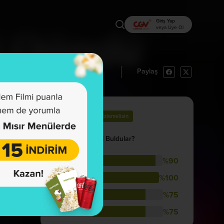
Giriş Yap
veya Üye Ol
Paylaş
rı Oku
İzlemek İstiyorum
67
İzlemelisin
İzleyenler Nasıl Buldular?
%90
Hikaye
%100
Görsellik
%75
Müzik
%75
Oyunculuk