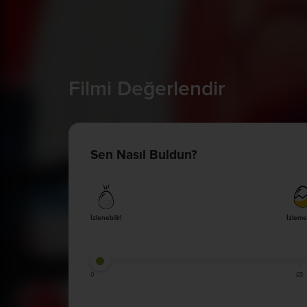
Filmi Değerlendir
Sen Nasıl Buldun?
İzlenebilir!
İzleme
0
65