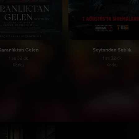
Karanlıktan Gelen
Şeytandan Satılık
1 sa 32 dk
1 sa 22 dk
Korku
Korku