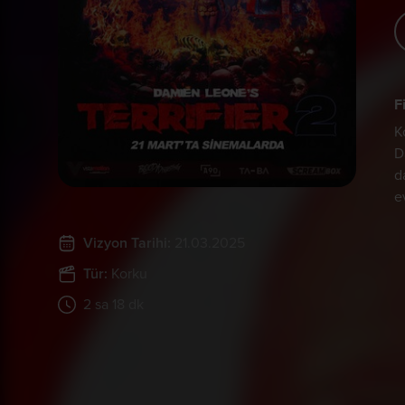
F
K
D
d
e
Vizyon Tarihi:
21.03.2025
Tür:
Korku
2 sa 18 dk