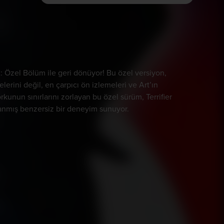
: Özel Bölüm ile geri dönüyor! Bu özel versiyon,
erini değil, en çarpıcı ön izlemeleri ve Art’ın
kunun sınırlarını zorlayan bu özel sürüm, Terrifier
lanmış benzersiz bir deneyim sunuyor.