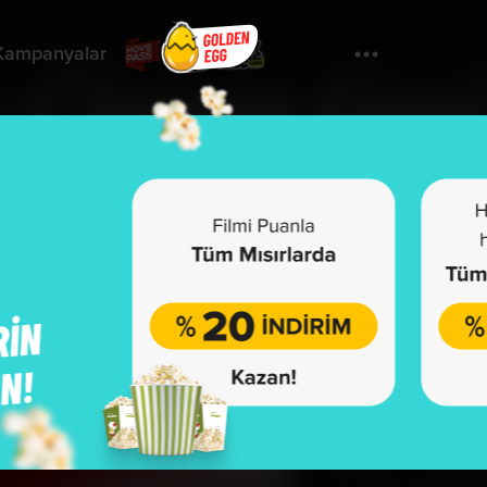
Kampanyalar
Yorumla
errifier 2: Special Edition
u film henüz sınıflandırılmamıştır.
önetmen:
Damien Leone
yuncular:
David Howard Thornton, Elliott Fullam, Lauren LaVera