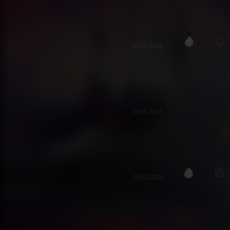
Güzeldii amaa hassas mideniz va
Ramila A***
60
RA
01.04.2025
Devamını bekliyoruz :)
Ayten B***
AB
01.04.2025
BUGÜN ESKİ FİLMLERİN DEĞERİ
Ekrem A***
50
EA
26.03.2025