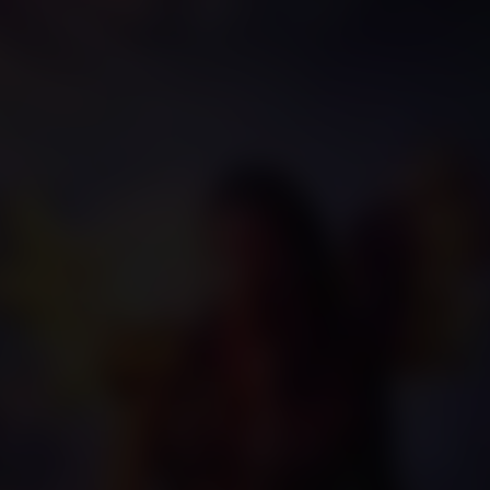
rsa izlemeyin derim 🙂
Nİ TEKRAR ANLADIM KONU İYİ AMA İŞLEYİŞ SIKINTI OYUNCUL