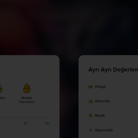
Ayrı Ayrı Değerlen
Hikaye
lisin
Mutlaka
Görsellik
İzlemelisin!
Müzik
85
100
Oyunculuk