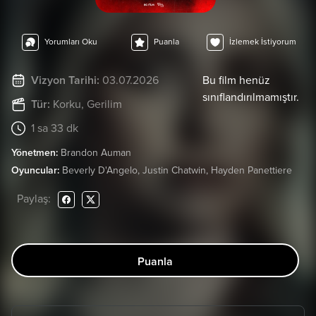
Yorumları Oku
Puanla
İzlemek İstiyorum
Vizyon Tarihi:
03.07.2026
Bu film henüz
sınıflandırılmamıştır.
Tür:
Korku
, Gerilim
1 sa 33 dk
Yönetmen:
Brandon Auman
Oyuncular:
Beverly D'Angelo, Justin Chatwin, Hayden Panettiere
Paylaş:
Puanla