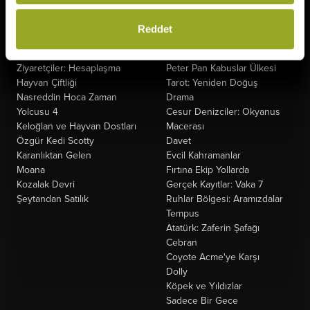
Gün
Fırtınadan Önce
Minyonlar ve Canavarlar
Kuyumcu
Reddet
Oyuncak Hikayesi 5
Oak Caddesi'nin Sonu
Saplantı
Paw Patrol: Dino Filmi
Ziyaretçiler: Hesaplaşma
Peter Pan Kabuslar Ülkesi
Hayvan Çiftliği
Tarot: Yeniden Doğuş
Nasreddin Hoca Zaman
Drama
Yolcusu 4
Cesur Denizciler: Okyanus
Keloğlan ve Hayvan Dostları
Macerası
Özgür Kedi Scotty
Davet
Karanlıktan Gelen
Evcil Kahramanlar
Moana
Fırtına Ekip Yollarda
Kozalak Devri
Gerçek Kayıtlar: Vaka 7
Şeytandan Satılık
Ruhlar Bölgesi: Aramızdalar
Tempus
Atatürk: Zaferin Şafağı
Cebran
Coyote Acme'ye Karşı
Dolly
Köpek ve Yıldızlar
Sadece Bir Gece