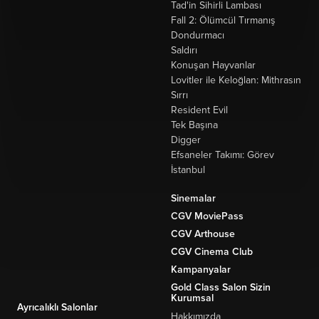
Tad'in Sihirli Lambası
Fall 2: Ölümcül Tırmanış
Dondurmacı
Saldırı
Konuşan Hayvanlar
Lovitler ile Keloğlan: Mithrasın
Sırrı
Resident Evil
Tek Başına
Digger
Efsaneler Takımı: Görev
İstanbul
Sinemalar
CGV MoviePass
CGV Arthouse
CGV Cinema Club
Kampanyalar
Gold Class Salon Sizin
Kurumsal
Ayrıcalıklı Salonlar
Hakkımızda