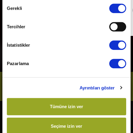
Onay
Gerekli
Detaylı Bilgi
Seçimi
Son Gün
31 Aralık 2026
Tercihler
İstatistikler
Pazarlama
Bizi Takip Et
Ayrıntıları göster
Tümüne izin ver
Vizyonda
Yakında
The Odyssey
Kurtuluş Projesi
Seçime izin ver
Örümcek-Adam: Yepyeni Bir
Derin Dehşet