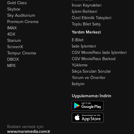
Gold Class
İnsan Kaynakları
Skybox
İşlem Rehberi
Sky Auditorium
Özel Etkinlik Talepleri
Premium Cinema
Toplu Bilet Satış
IMAX
Yardım Merkezi
4DX
E-Bilet
Starium
İade İşlemleri
ScreenX
CGV MoviePass İade İşlemleri
Tempur Cinema
CGV MoviePass Barkod
DBOX
Yükleme
MPX
Sıkça Sorulan Sorular
Yorum ve Öneriler
İletişim
Uygulamamızı İndirin
Reklam vermek için:
www.marsmedia.com.tr