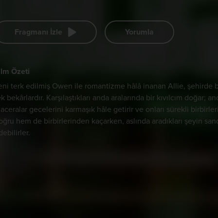
Fragmanı İzle
Yorumla
ilm Özeti
eni terk edilmiş Owen ile romantizme hâlâ inanan Allie, şehirde b
ek bekârlardır. Karşılaştıkları anda aralarında bir kıvılcım doğar;
aceralar gecelerini karmaşık hâle getirir ve onları sürekli birbirl
oğru hem de birbirlerinden kaçarken, aslında aradıkları şeyin san
debilirler.