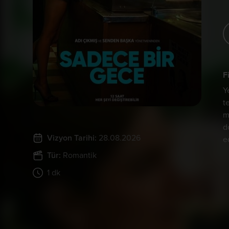
F
Y
t
m
d
Vizyon Tarihi:
28.08.2026
e
Tür:
Romantik
1 dk