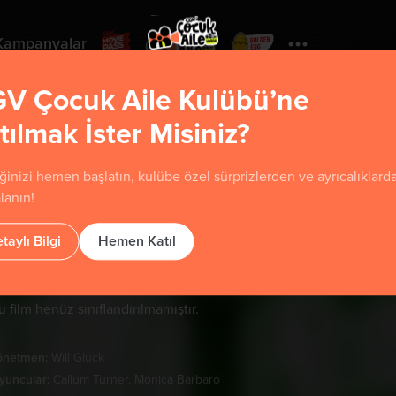
Kampanyalar
V Çocuk Aile Kulübü’ne
tılmak İster Misiniz?
Yorumla
ğinizi hemen başlatın, kulübe özel sürprizlerden ve ayrıcalıklard
Sadece Bir Gece
lanın!
ne Night Only
taylı Bilgi
Hemen Katıl
u film henüz sınıflandırılmamıştır.
önetmen:
Will Gluck
yuncular:
Callum Turner, Monica Barbaro