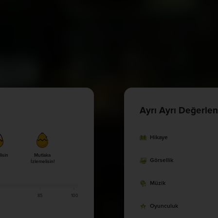
Ayrı Ayrı Değerlen
Hikaye
lisin
Mutlaka
Görsellik
İzlemelisin!
Müzik
85
100
Oyunculuk