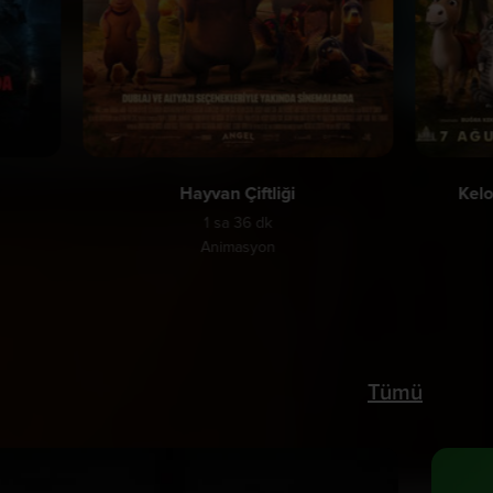
Hayvan Çiftliği
Kelo
1 sa 36 dk
Animasyon
Tümü