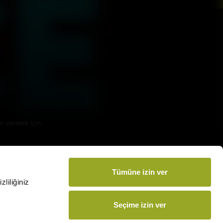
amamızı İndirin
m vermek için:
arsmedia.com.tr
Tümüne izin ver
liliğiniz
Seçime izin ver