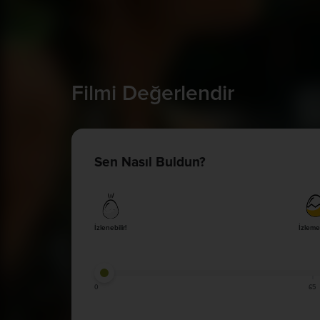
Filmi Değerlendir
Sen Nasıl Buldun?
İzlenebilir!
İzleme
0
65