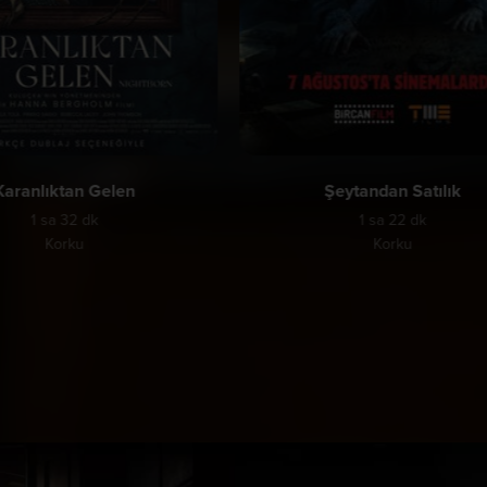
Karanlıktan Gelen
Şeytandan Satılık
1 sa 32 dk
1 sa 22 dk
Korku
Korku