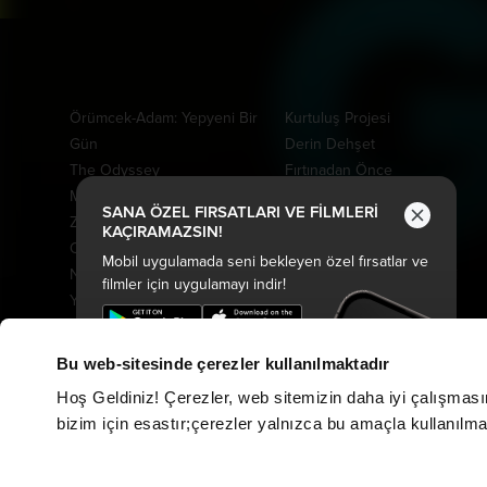
Vizyonda
Yakında
Örümcek-Adam: Yepyeni Bir
Kurtuluş Projesi
Gün
Derin Dehşet
The Odyssey
Fırtınadan Önce
Minyonlar ve Canavarlar
Kuyumcu
SANA ÖZEL FIRSATLARI VE FİLMLERİ
Ziyaretçiler: Hesaplaşma
Oak Caddesi'nin Sonu
KAÇIRAMAZSIN!
Oyuncak Hikayesi 5
Paw Patrol: Dino Filmi
Mobil uygulamada seni bekleyen özel fırsatlar ve
Nasreddin Hoca Zaman
Peter Pan Kabuslar Ülkesi
filmler için uygulamayı indir!
Yolcusu 4
Tarot: Yeniden Doğuş
Keloğlan ve Hayvan Dostları
Drama
Kozalak Devri
Cesur Denizciler: Okyanus
Bu web-sitesinde çerezler kullanılmaktadır
Saplantı
Macerası
Hoş Geldiniz! Çerezler, web sitemizin daha iyi çalışması
Hayvan Çiftliği
Davet
bizim için esastır;çerezler yalnızca bu amaçla kullanılmakt
Karanlıktan Gelen
Evcil Kahramanlar
Özgür Kedi Scotty
Fırtına Ekip Yollarda
Moana
Gerçek Kayıtlar: Vaka 7