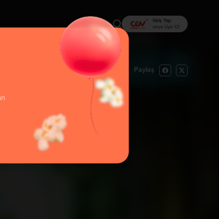
Giriş Yap
veya Üye Ol
Paylaş
rı Oku
İzlemek İstiyorum
an