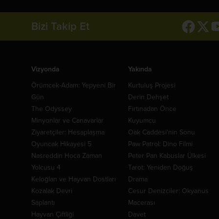
Bizi Takip Et
Vizyonda
Yakında
Örümcek-Adam: Yepyeni Bir
Kurtuluş Projesi
Gün
Derin Dehşet
The Odyssey
Fırtınadan Önce
Minyonlar ve Canavarlar
Kuyumcu
Ziyaretçiler: Hesaplaşma
Oak Caddesi'nin Sonu
Oyuncak Hikayesi 5
Paw Patrol: Dino Filmi
Nasreddin Hoca Zaman
Peter Pan Kabuslar Ülkesi
Yolcusu 4
Tarot: Yeniden Doğuş
Keloğlan ve Hayvan Dostları
Drama
Kozalak Devri
Cesur Denizciler: Okyanus
Saplantı
Macerası
Hayvan Çiftliği
Davet