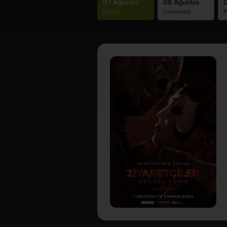
07 Ağustos
08 Ağustos
0
Cuma
Cumartesi
P