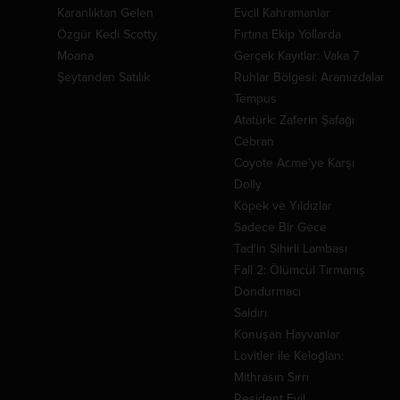
Karanlıktan Gelen
Evcil Kahramanlar
Özgür Kedi Scotty
Fırtına Ekip Yollarda
Moana
Gerçek Kayıtlar: Vaka 7
Şeytandan Satılık
Ruhlar Bölgesi: Aramızdalar
Tempus
Atatürk: Zaferin Şafağı
Cebran
Coyote Acme'ye Karşı
Dolly
Köpek ve Yıldızlar
Sadece Bir Gece
Tad'in Sihirli Lambası
Fall 2: Ölümcül Tırmanış
Dondurmacı
Saldırı
Konuşan Hayvanlar
Lovitler ile Keloğlan:
Mithrasın Sırrı
Resident Evil