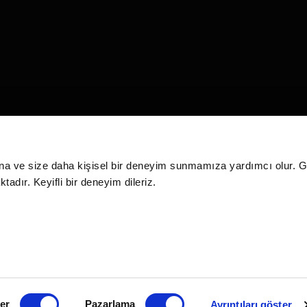
na ve size daha kişisel bir deneyim sunmamıza yardımcı olur. Giz
adır. Keyifli bir deneyim dileriz.
Gizlilik Politikası
Kullanım Koşulları
Mesa
ler
Pazarlama
Ayrıntıları göster