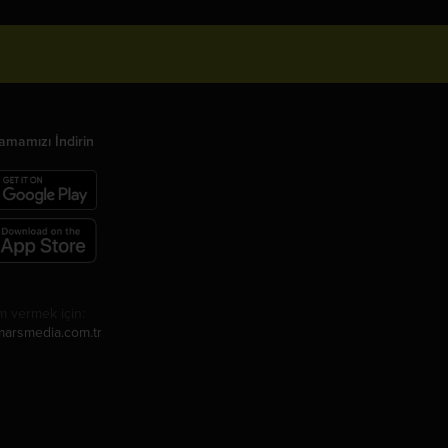
amamızı İndirin
m vermek için:
arsmedia.com.tr