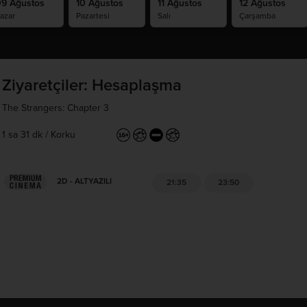
9 Ağustos
10 Ağustos
11 Ağustos
12 Ağustos
azar
Pazartesi
Salı
Çarşamba
Ziyaretçiler: Hesaplaşma
The Strangers: Chapter 3
1 sa 31 dk
/
Korku
2D - ALTYAZILI
21:35
23:50