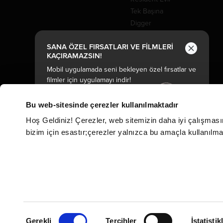
Tek Başına
Digger
Efsaneler Takımı: Görev
SANA ÖZEL FIRSATLARI VE FİLMLERİ
İstanbul
KAÇIRAMAZSIN!
Sinemalar
Mobil uygulamada seni bekleyen özel fırsatlar ve
filmler için uygulamayı indir!
CGV MoviePass
CGV Arthouse
Bu web-sitesinde çerezler kullanılmaktadır
CGV Cinema Club
Hoş Geldiniz! Çerezler, web sitemizin daha iyi çalışması
bizim için esastır;çerezler yalnızca bu amaçla kullanılmakt
Kampanyalar
Gold Class Salon Sizin
© Copyright 2023
Onay
Gerekli
Tercihler
İstatistik