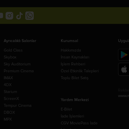
Ayrıcalıklı Salonlar
Kurumsal
Uygul
Gold Class
Hakkımızda
Skybox
İnsan Kaynakları
Sky Auditorium
İşlem Rehberi
Premium Cinema
Özel Etkinlik Talepleri
IMAX
Toplu Bilet Satış
4DX
Rekla
Starium
www.m
ScreenX
Yardım Merkezi
Tempur Cinema
E-Bilet
DBOX
İade İşlemleri
MPX
CGV MoviePass İade