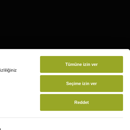
Tümüne izin ver
liliğiniz
Seçime izin ver
Reddet
feli Satış Sözleşmesi
Kişisel Verilerin Korunması
Çerez Politikası