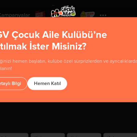
Kampanyalar
V Çocuk Aile Kulübü’ne
tılmak İster Misiniz?
rse Anatolium Marmara
ğinizi hemen başlatın, kulübe özel sürprizlerden ve ayrıcalıklard
lanın!
uzey Yanyol Cad. No:72, Kartal
taylı Bilgi
Hemen Katıl
aritada Göster