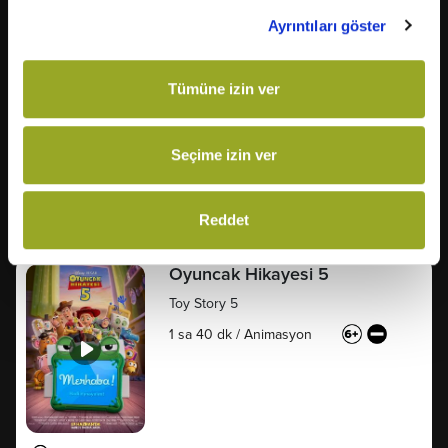
Ayrıntıları göster
Tümüne izin ver
74
2D - DUBLAJLI
Seçime izin ver
15:15
17:25
Reddet
Oyuncak Hikayesi 5
Toy Story 5
1 sa 40 dk
/
Animasyon