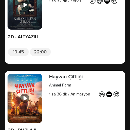
1 sa 32 dk
/
Korku
2D - ALTYAZILI
19:45
22:00
Hayvan Çiftliği
Animal Farm
1 sa 36 dk
/
Animasyon