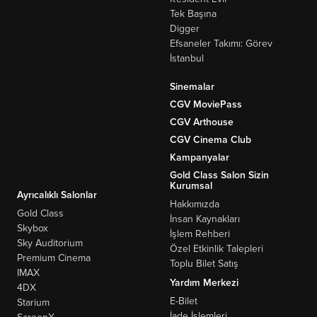
Tek Başına
Digger
Efsaneler Takımı: Görev
İstanbul
Sinemalar
CGV MoviePass
CGV Arthouse
CGV Cinema Club
Kampanyalar
Gold Class Salon Sizin
Kurumsal
Ayrıcalıklı Salonlar
Hakkımızda
Gold Class
İnsan Kaynakları
Skybox
İşlem Rehberi
Sky Auditorium
Özel Etkinlik Talepleri
Premium Cinema
Toplu Bilet Satış
IMAX
Yardım Merkezi
4DX
E-Bilet
Starium
İade İşlemleri