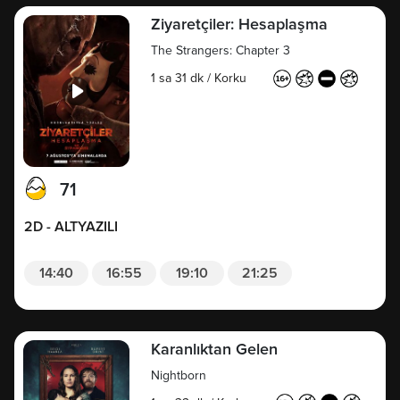
Ziyaretçiler: Hesaplaşma
The Strangers: Chapter 3
1 sa 31 dk
/
Korku
71
2D - ALTYAZILI
14:40
16:55
19:10
21:25
Karanlıktan Gelen
Nightborn