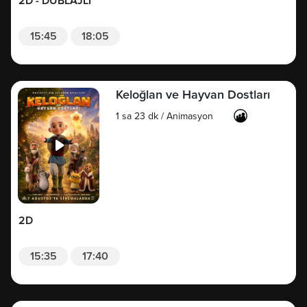
2D - DUBLAJLI
15:45
18:05
Keloğlan ve Hayvan Dostları
1 sa 23 dk
/
Animasyon
2D
15:35
17:40