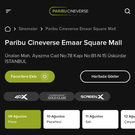
Sinemalar
Paribu Cineverse Emaar Square Mall
Paribu Cineverse Emaar Square Mall
Ünalan Mah. Ayazma Cad No:78 Kapı No:B1-N-15 Üskürdar
İSTANBUL
Favorilere Ekle
Haritada Göster
09 Ağustos
10 Ağustos
11 Ağustos
12 Ağu
Pazar
Pazartesi
Salı
Çarşa