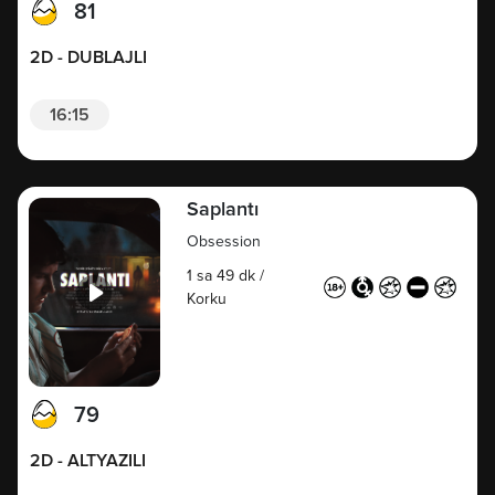
81
2D - DUBLAJLI
16:15
Saplantı
Obsession
1 sa 49 dk
/
Korku
79
2D - ALTYAZILI