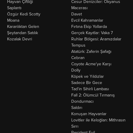
Hayvan Çiftliği
Cesur Denizciler: Okyanus
Saplantı
Macerası
Özgür Kedi Scotty
Davet
Moana
Evcil Kahramanlar
Karanlıktan Gelen
Fırtına Ekip Yollarda
Şeytandan Satılık
Gerçek Kayıtlar: Vaka 7
Kozalak Devri
Ruhlar Bölgesi: Aramızdalar
Tempus
Atatürk: Zaferin Şafağı
Cebran
Coyote Acme'ye Karşı
Dolly
Köpek ve Yıldızlar
Sadece Bir Gece
Tad'in Sihirli Lambası
Fall 2: Ölümcül Tırmanış
Dondurmacı
Saldırı
Konuşan Hayvanlar
Lovitler ile Keloğlan: Mithrasın
Sırrı
Resident Evil