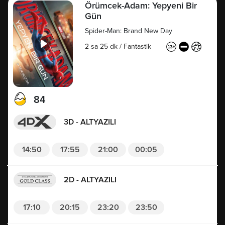
Örümcek-Adam: Yepyeni Bir
Gün
Spider-Man: Brand New Day
2 sa 25 dk
/
Fantastik
84
3D - ALTYAZILI
14:50
17:55
21:00
00:05
2D - ALTYAZILI
17:10
20:15
23:20
23:50