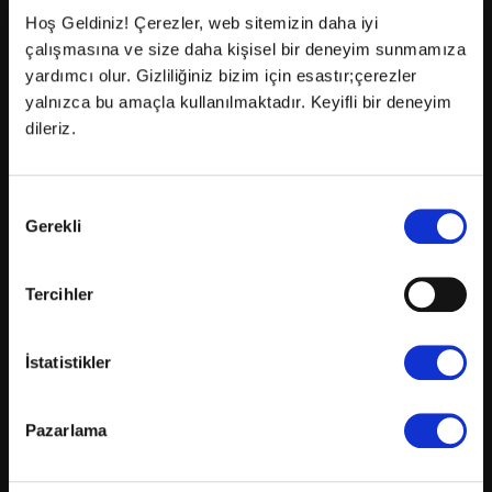
Hoş Geldiniz! Çerezler, web sitemizin daha iyi
çalışmasına ve size daha kişisel bir deneyim sunmamıza
88
yardımcı olur. Gizliliğiniz bizim için esastır;çerezler
yalnızca bu amaçla kullanılmaktadır. Keyifli bir deneyim
2D - ALTYAZILI
dileriz.
16:30
20:05
Onay
Gerekli
2D - ALTYAZILI
Seçimi
14:45
17:45
18:20
20:25
21:20
Tercihler
21:55
İstatistikler
Minyonlar ve Canavarlar
Pazarlama
Minions & Monsters
1 sa 30 dk
/
Animasyon