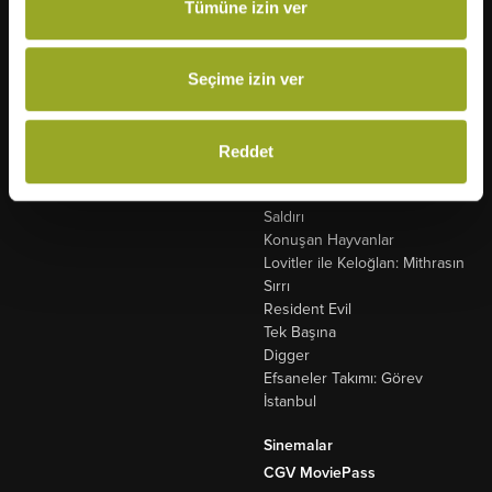
Tümüne izin ver
Atatürk: Zaferin Şafağı
Cebran
Coyote Acme'ye Karşı
Dolly
Seçime izin ver
Köpek ve Yıldızlar
Sadece Bir Gece
Tad'in Sihirli Lambası
Reddet
Fall 2: Ölümcül Tırmanış
Dondurmacı
Saldırı
Konuşan Hayvanlar
Lovitler ile Keloğlan: Mithrasın
Sırrı
Resident Evil
Tek Başına
Digger
Efsaneler Takımı: Görev
İstanbul
Sinemalar
CGV MoviePass