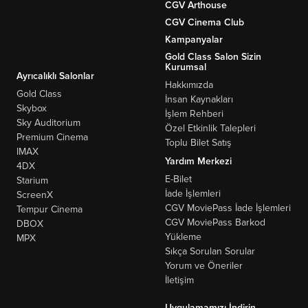
CGV Arthouse
CGV Cinema Club
Kampanyalar
Gold Class Salon Sizin
Kurumsal
Ayrıcalıklı Salonlar
Hakkımızda
Gold Class
İnsan Kaynakları
Skybox
İşlem Rehberi
Sky Auditorium
Özel Etkinlik Talepleri
Premium Cinema
Toplu Bilet Satış
IMAX
Yardım Merkezi
4DX
E-Bilet
Starium
İade İşlemleri
ScreenX
CGV MoviePass İade İşlemleri
Tempur Cinema
CGV MoviePass Barkod
DBOX
Yükleme
MPX
Sıkça Sorulan Sorular
Yorum ve Öneriler
İletişim
Uygulamamızı İndirin