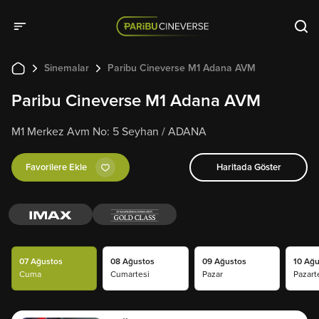
Sinemalar
Paribu Cineverse M1 Adana AVM
Paribu Cineverse M1 Adana AVM
M1 Merkez Avm No: 5 Seyhan / ADANA
Favorilere Ekle
Haritada Göster
07 Ağustos
08 Ağustos
09 Ağustos
10 Ağu
Cuma
Cumartesi
Pazar
Pazart