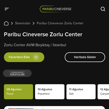
Sinemalar
Paribu Cineverse Zorlu Center
Paribu Cineverse Zorlu Center
Zorlu Center AVM Beşiktaş / İstanbul
Favorilere Ekle
Haritada Göster
09 Ağustos
10 Ağustos
11 Ağustos
12 Ağu
Pazar
Pazartesi
Salı
Çarşa