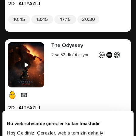
2D - ALTYAZILI
10:45
13:45
17:15
20:30
The Odyssey
2 sa 52 dk
/
Aksiyon
88
2D - ALTYAZILI
11:00
14:40
18:10
21:45
Bu web-sitesinde çerezler kullanılmaktadır
Hoş Geldiniz! Çerezler, web sitemizin daha iyi