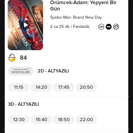
Örümcek-Adam: Yepyeni Bir
Gün
Spider-Man: Brand New Day
2 sa 25 dk
/
Fantastik
84
2D - ALTYAZILI
11:15
14:20
17:45
20:50
3D - ALTYAZILI
12:30
15:40
18:50
22:00