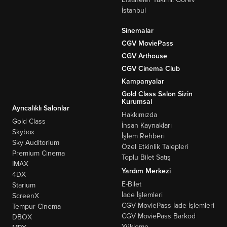
İstanbul
Sinemalar
CGV MoviePass
CGV Arthouse
CGV Cinema Club
Kampanyalar
Gold Class Salon Sizin
Kurumsal
Ayrıcalıklı Salonlar
Hakkımızda
Gold Class
İnsan Kaynakları
Skybox
İşlem Rehberi
Sky Auditorium
Özel Etkinlik Talepleri
Premium Cinema
Toplu Bilet Satış
IMAX
Yardım Merkezi
4DX
E-Bilet
Starium
İade İşlemleri
ScreenX
CGV MoviePass İade İşlemleri
Tempur Cinema
CGV MoviePass Barkod
DBOX
Yükleme