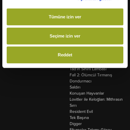
Özgür Kedi Scotty
Evcil Kahramanlar
Moana
Fırtına Ekip Yollarda
Kozalak Devri
Gerçek Kayıtlar: Vaka 7
Tümüne izin ver
Şeytandan Satılık
Ruhlar Bölgesi: Aramızdalar
Tempus
Atatürk: Zaferin Şafağı
Seçime izin ver
Cebran
Coyote Acme'ye Karşı
Dolly
Reddet
Köpek ve Yıldızlar
Sadece Bir Gece
Tad'in Sihirli Lambası
Fall 2: Ölümcül Tırmanış
Dondurmacı
Saldırı
Konuşan Hayvanlar
Lovitler ile Keloğlan: Mithrasın
Sırrı
Resident Evil
Tek Başına
Digger
Efsaneler Takımı: Görev