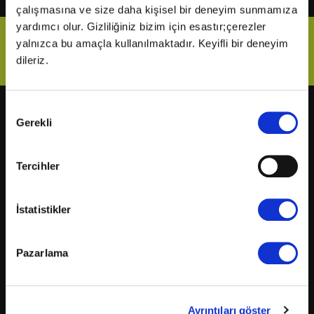
çalışmasına ve size daha kişisel bir deneyim sunmamıza
yardımcı olur. Gizliliğiniz bizim için esastır;çerezler
Bizi Takip Et
yalnızca bu amaçla kullanılmaktadır. Keyifli bir deneyim
dileriz.
Onay
Gerekli
Vizyonda
Yakında
Seçimi
Örümcek-Adam: Yepyeni Bir
Kurtuluş Projesi
Gün
Derin Dehşet
Tercihler
The Odyssey
Fırtınadan Önce
Minyonlar ve Canavarlar
Kuyumcu
Oyuncak Hikayesi 5
Oak Caddesi'nin Sonu
İstatistikler
Ziyaretçiler: Hesaplaşma
Paw Patrol: Dino Filmi
Nasreddin Hoca Zaman
Peter Pan Kabuslar Ülkesi
Yolcusu 4
Tarot: Yeniden Doğuş
Pazarlama
Keloğlan ve Hayvan Dostları
Drama
Hayvan Çiftliği
Cesur Denizciler: Okyanus
Saplantı
Macerası
Karanlıktan Gelen
Davet
Ayrıntıları göster