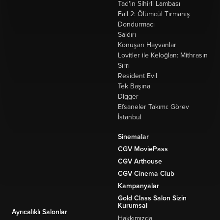
Tad'in Sihirli Lambası
Fall 2: Ölümcül Tırmanış
Dondurmacı
Saldırı
Konuşan Hayvanlar
Lovitler ile Keloğlan: Mithrasın
Sırrı
Resident Evil
Tek Başına
Digger
Efsaneler Takımı: Görev
İstanbul
Sinemalar
CGV MoviePass
CGV Arthouse
CGV Cinema Club
Kampanyalar
Gold Class Salon Sizin
Kurumsal
Ayrıcalıklı Salonlar
Hakkımızda