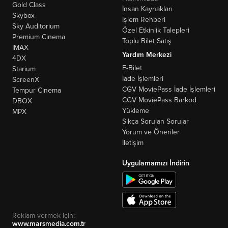
Gold Class
İnsan Kaynakları
Skybox
İşlem Rehberi
Sky Auditorium
Özel Etkinlik Talepleri
Premium Cinema
Toplu Bilet Satış
IMAX
Yardım Merkezi
4DX
E-Bilet
Starium
İade İşlemleri
ScreenX
CGV MoviePass İade İşlemleri
Tempur Cinema
CGV MoviePass Barkod
DBOX
Yükleme
MPX
Sıkça Sorulan Sorular
Yorum ve Öneriler
İletişim
Uygulamamızı İndirin
Reklam vermek için:
www.marsmedia.com.tr