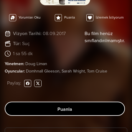
Yorumları Oku
Puanla
İzlemek İstiyorum
Vizyon Tarihi:
08.09.2017
Bu film henüz
sınıflandırılmamıştır.
Tür:
Suç
1 sa 55 dk
Yönetmen:
Doug Liman
Oyuncular:
Domhnall Gleeson, Sarah Wright, Tom Cruise
Paylaş:
Puanla