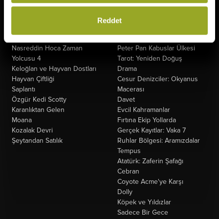
The Odyssey
Fırtınadan Önce
Minyonlar ve Canavarlar
Kuyumcu
Reddet
Oyuncak Hikayesi 5
Oak Caddesi'nin Sonu
Ziyaretçiler: Hesaplaşma
Paw Patrol: Dino Filmi
Nasreddin Hoca Zaman
Peter Pan Kabuslar Ülkesi
Yolcusu 4
Tarot: Yeniden Doğuş
Keloğlan ve Hayvan Dostları
Drama
Hayvan Çiftliği
Cesur Denizciler: Okyanus
Saplantı
Macerası
Özgür Kedi Scotty
Davet
Karanlıktan Gelen
Evcil Kahramanlar
Moana
Fırtına Ekip Yollarda
Kozalak Devri
Gerçek Kayıtlar: Vaka 7
Şeytandan Satılık
Ruhlar Bölgesi: Aramızdalar
Tempus
Atatürk: Zaferin Şafağı
Cebran
Coyote Acme'ye Karşı
Dolly
Köpek ve Yıldızlar
Sadece Bir Gece