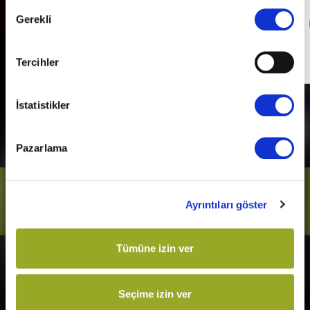
Onay
Gerekli
Detaylı Bilgi
Seçimi
Son Gün
31 Aralık 2026
Tercihler
İstatistikler
Pazarlama
Bizi Takip Et
Ayrıntıları göster
Tümüne izin ver
Vizyonda
Yakında
Örümcek-Adam: Yepyeni Bir
Kurtuluş Projesi
Seçime izin ver
Gün
Derin Dehşet