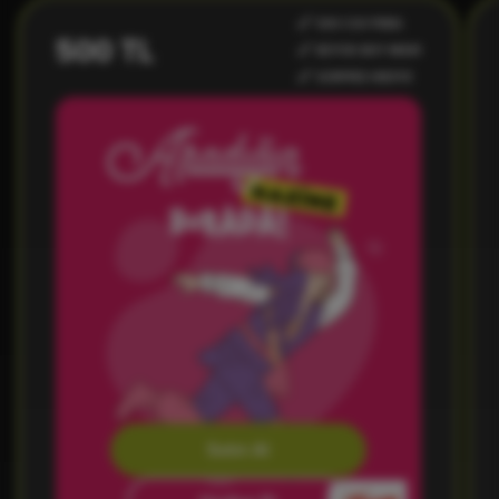
500 CGV PARA
500 TL
BÜYÜK BOY MISIR
SÜRPRİZ HEDİYE
Satın Al