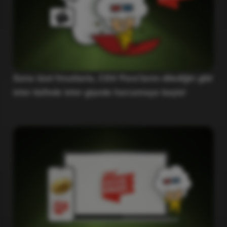
Sana özel fırsatlarla, CGV Para’larını dilediğin gibi
ister büfede ister gişede harcamaya başla!