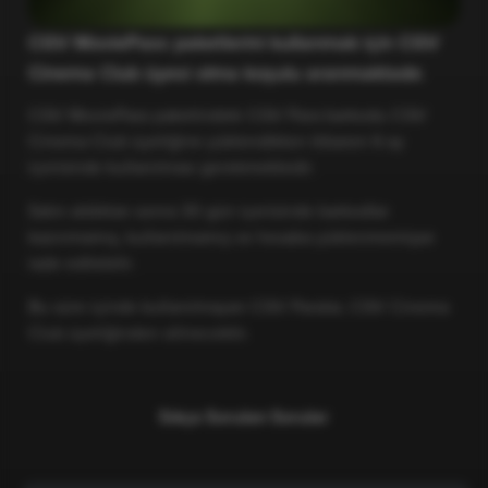
CGV MoviePass paketlerini kullanmak için CGV
Cinema Club üyesi olma koşulu aranmaktadır.
CGV MoviePass paketindeki CGV Para barkodu CGV
Cinema Club üyeliğine yüklendikten itibaren 6 ay
içerisinde kullanılması gerekmektedir.
Satın aldıktan sonra 30 gün içerisinde barkodlar
kazınmamış, kullanılmamış ve hesaba yüklenmemişse
iade edilebilir.
Bu süre içinde kullanılmayan CGV Paralar, CGV Cinema
Club üyeliğinden silinecektir.
Sıkça Sorulan Sorular