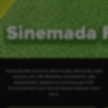
Sinemada film izlemenin daha hesaplı, daha kolay, çook
sürprizli yolu CGV MoviePass’te! Haydi hiç vakit
kaybetmeden, paketini seç sinemaya gel! CGV
Para’larınla hem mısır hem de sürpriz hediyeler senin
olsun.