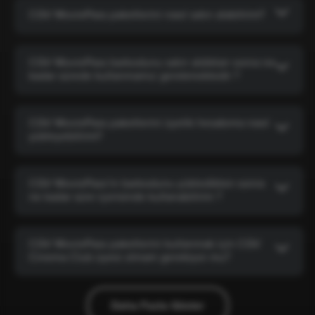
CGV MoviePass paketlerini nasıl satın alabilirim?
CGV MoviePass barkodunu satın aldıktan sonra ne
kadar sürede kullanmamız gerekmektedir ?
CGV MoviePass paketlerini üyelik hesabıma nasıl
yükleyebilirim?
CGV MoviePass’in barkodunu yükledikten sonra
ne kadar süre içerisinde kullanabilirim ?
CGV MoviePass paketlerini kullanmak için CGV
Cinema Club üyesi olmam gerekiyor mu?
Daha Fazla Göster