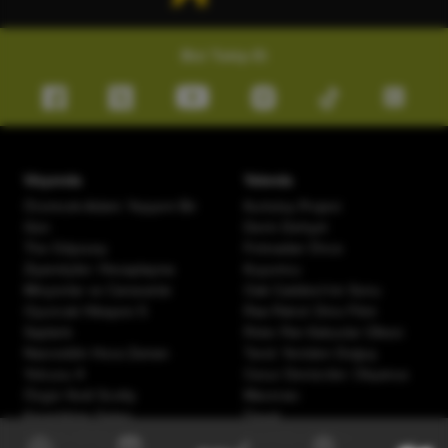
Bizi Takip Et
Vizyonda
Yakında
Örümcek-Adam: Yepyeni Bir
Kurtuluş Projesi
Gün
Derin Dehşet
The Odyssey
Fırtınadan Önce
Ziyaretçiler: Hesaplaşma
Kuyumcu
Minyonlar ve Canavarlar
Oak Caddesi'nin Sonu
Oyuncak Hikayesi 5
Paw Patrol: Dino Filmi
Saplantı
Peter Pan Kabuslar Ülkesi
Nasreddin Hoca Zaman
Tarot: Yeniden Doğuş
Yolcusu 4
Cesur Denizciler: Okyanus
Özgür Kedi Scotty
Macerası
Karanlıktan Gelen
Davet
Hayvan Çiftliği
Evcil Kahramanlar