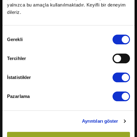
yalnızca bu amaçla kullanılmaktadır. Keyifli bir deneyim
dileriz.
Kendine uygun CGV MoviePass paketini seç!
Onay
Gerekli
Seçimi
500 TL'lik CGV MoviePass paketi içerisinde 500 CGV
Para, büyük boy mısır ve sürpriz hediye
Tercihler
750 TL'lik CGV MoviePass paketi içerisinde 750 CGV
Para, ekstra büyük boy mısır ve sürpriz hediye
İstatistikler
Hey! Bu işlemi yapabilmek için CGV Cinema Club
1.000 TL'lik CGV MoviePass paketi içerisinde 1.000 CGV
hesabınla giriş yapmalısın!
Para ve kova boy mısır ve sürpriz hediye
Pazarlama
Üye Ol
Giriş Yap
Ayrıntıları göster
CGV Cinema Club'ı Keşfet