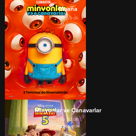
Moana
1 sa 55 dk
Macera
Minyonlar ve Canavarlar
1 sa 30 dk
Animasyon