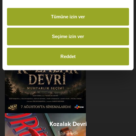
Keloğlan ve Hayvan Dostları
Tümüne izin ver
1 sa 23 dk
Animasyon
Seçime izin ver
Reddet
Kozalak Devri
1 sa 34 dk