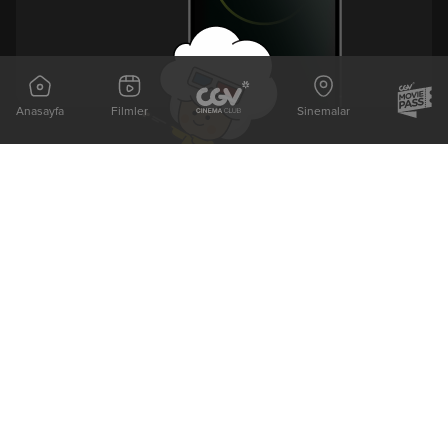
Anasayfa
Filmler
Sinemalar
Bizi Takip Et
Vizyonda
Yakında
Örümcek-Adam: Yepyeni Bir
Kurtuluş Projesi
Gün
Derin Dehşet
The Odyssey
Fırtınadan Önce
Minyonlar ve Canavarlar
Kuyumcu